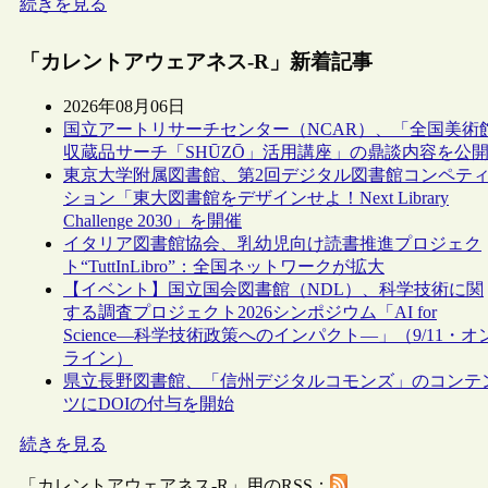
続きを見る
「カレントアウェアネス-R」新着記事
2026年08月06日
国立アートリサーチセンター（NCAR）、「全国美術
収蔵品サーチ「SHŪZŌ」活用講座」の鼎談内容を公
東京大学附属図書館、第2回デジタル図書館コンペテ
ション「東大図書館をデザインせよ！Next Library
Challenge 2030」を開催
イタリア図書館協会、乳幼児向け読書推進プロジェク
ト“TuttInLibro”：全国ネットワークが拡大
【イベント】国立国会図書館（NDL）、科学技術に関
する調査プロジェクト2026シンポジウム「AI for
Science―科学技術政策へのインパクト―」（9/11・オ
ライン）
県立長野図書館、「信州デジタルコモンズ」のコンテ
ツにDOIの付与を開始
続きを見る
「カレントアウェアネス-R」用のRSS：