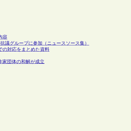
内容
案の抗議グループに参加（ニュースソース集）
案での対応をまとめた資料
社・作家団体の和解が成立