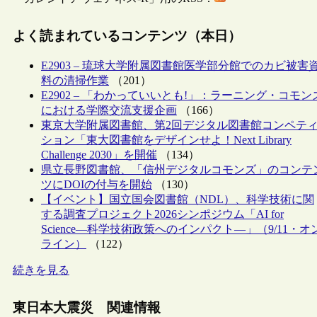
よく読まれているコンテンツ（本日）
E2903 – 琉球大学附属図書館医学部分館でのカビ被害
料の清掃作業
（201）
E2902 – 「わかっていいとも!」：ラーニング・コモン
における学際交流支援企画
（166）
東京大学附属図書館、第2回デジタル図書館コンペテ
ション「東大図書館をデザインせよ！Next Library
Challenge 2030」を開催
（134）
県立長野図書館、「信州デジタルコモンズ」のコンテ
ツにDOIの付与を開始
（130）
【イベント】国立国会図書館（NDL）、科学技術に関
する調査プロジェクト2026シンポジウム「AI for
Science―科学技術政策へのインパクト―」（9/11・オ
ライン）
（122）
続きを見る
東日本大震災 関連情報