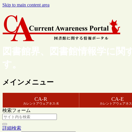
Skip to main content area
図書館界、図書館情報学に関
す。
メインメニュー
CA-R
CA-E
カレントアウェアネス-R
カレントアウェアネス
検索フォーム
詳細検索