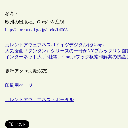
参考：
欧州の出版社、Googleを注視
http://current.ndl.go.jp/node/14008
カレントアウェアネス-R
ドイツ
デジタル化
Google
人気漫画『タンタン』シリーズの一冊がNYブルックリン図
インターネット大手3社等、Googleブック検索和解案の抗
累計アクセス数:
6675
印刷用ページ
カレントアウェアネス・ポータル