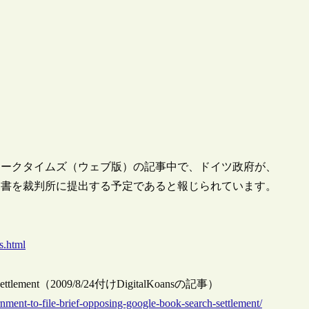
ーヨークタイムズ（ウェブ版）の記事中で、ドイツ政府が、
意見書を裁判所に提出する予定であると報じられています。
s.html
rch Settlement（2009/8/24付けDigitalKoansの記事）
rnment-to-file-brief-opposing-google-book-search-settlement/