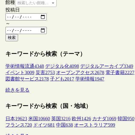
館種
検索したい館種を選択してください
投稿日
～
検索
キーワードから検索（テーマ）
学術情報流通
4348
デジタル化
4098
デジタルアーカイブ
3349
イベント
3009
災害
2753
オープンアクセス
2678
電子書籍
2227
図書館サービス
2178
子ども
2017
学術情報
1947
続きを見る
キーワードから検索（国・地域）
日本
19623
米国
10660
英国
3216
欧州
1426
カナダ
1069
韓国
950
フランス
720
ドイツ
681
中国
638
オーストラリア
599