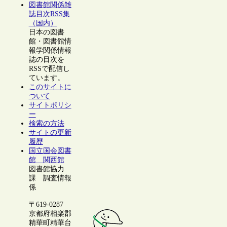
図書館関係雑
誌目次RSS集
（国内）
日本の図書
館・図書館情
報学関係情報
誌の目次を
RSSで配信し
ています。
このサイトに
ついて
サイトポリシ
ー
検索の方法
サイトの更新
履歴
国立国会図書
館 関西館
図書館協力
課 調査情報
係
〒619-0287
京都府相楽郡
精華町精華台