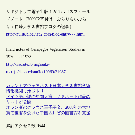
リポジトリで電子出版！ガラパゴスフィール
ドノート（2009/6/25付け ぶらりらいぶら
り：長崎大学図書館ブログの記事）
http://nulib.blog7.fc2.com/blog-entry-77.html
Field notes of Galápagos Vegetation Studies in
1970 and 1978
http://naosite.lb.nagasaki-
u.ac.jp/dspace/handle/10069/21987
カレントアウェアネス-R
日本
大学図書館
学術
情報
機関リポジトリ
ドイツ語小説の年間大賞、ノミネート作品の
リストが公開
オランダのクラウス王子基金、2008年の大地
震で被害を受けた中国四川省の図書館を支援
累計アクセス数:
9544