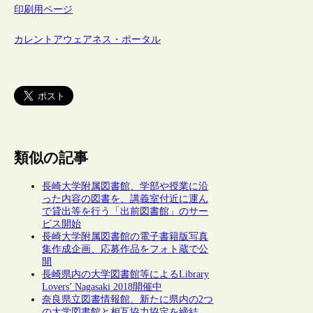
印刷用ページ
カレントアウェアネス・ポータル
類似の記事
長崎大学附属図書館、学部や授業に沿
った内容の図書を、講義室付近に運ん
で貸出等を行う「出前図書館」のサー
ビス開始
長崎大学附属図書館の電子書籍版写真
集作成企画、応募作品をフォト蔵で公
開
長崎県内の大学図書館等によるLibrary
Lovers’ Nagasaki 2018開催中
奈良県立図書情報館、新たに県内の2つ
の大学図書館と相互協力協定を締結