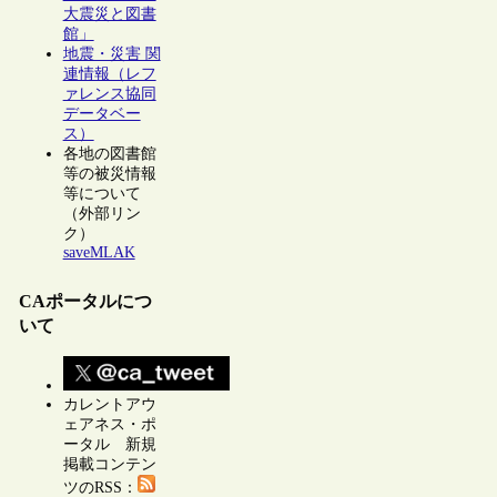
大震災と図書
館」
地震・災害 関
連情報（レフ
ァレンス協同
データベー
ス）
各地の図書館
等の被災情報
等について
（外部リン
ク）
saveMLAK
CAポータルにつ
いて
カレントアウ
ェアネス・ポ
ータル 新規
掲載コンテン
ツのRSS：