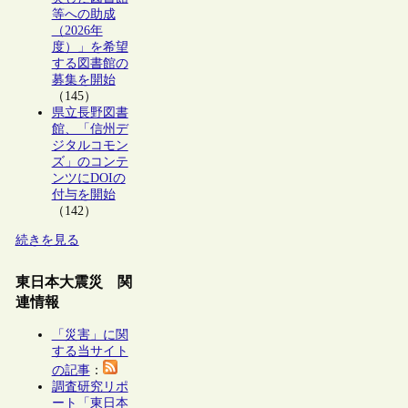
等への助成
（2026年
度）」を希望
する図書館の
募集を開始
（145）
県立長野図書
館、「信州デ
ジタルコモン
ズ」のコンテ
ンツにDOIの
付与を開始
（142）
続きを見る
東日本大震災 関
連情報
「災害」に関
する当サイト
の記事
：
調査研究リポ
ート「東日本