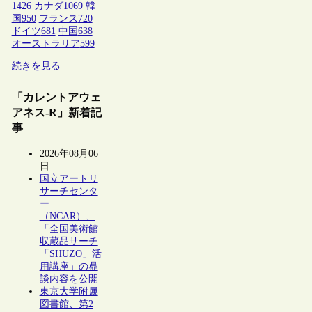
1426
カナダ
1069
韓
国
950
フランス
720
ドイツ
681
中国
638
オーストラリア
599
続きを見る
「カレントアウェ
アネス-R」新着記
事
2026年08月06
日
国立アートリ
サーチセンタ
ー
（NCAR）、
「全国美術館
収蔵品サーチ
「SHŪZŌ」活
用講座」の鼎
談内容を公開
東京大学附属
図書館、第2