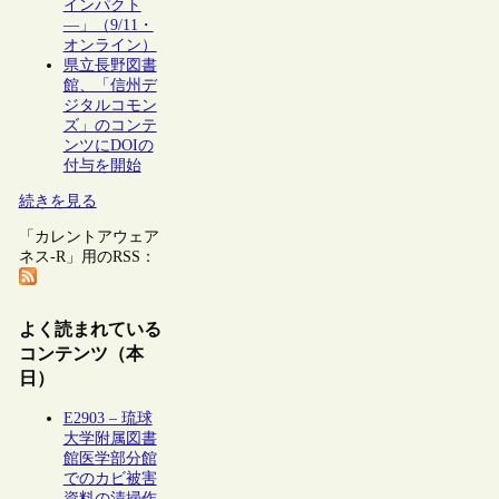
インパクト
―」（9/11・
オンライン）
県立長野図書
館、「信州デ
ジタルコモン
ズ」のコンテ
ンツにDOIの
付与を開始
続きを見る
「カレントアウェア
ネス-R」用のRSS：
よく読まれている
コンテンツ（本
日）
E2903 – 琉球
大学附属図書
館医学部分館
でのカビ被害
資料の清掃作