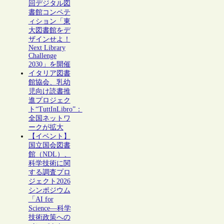
回デジタル図
書館コンペテ
ィション「東
大図書館をデ
ザインせよ！
Next Library
Challenge
2030」を開催
イタリア図書
館協会、乳幼
児向け読書推
進プロジェク
ト“TuttInLibro”：
全国ネットワ
ークが拡大
【イベント】
国立国会図書
館（NDL）、
科学技術に関
する調査プロ
ジェクト2026
シンポジウム
「AI for
Science―科学
技術政策への