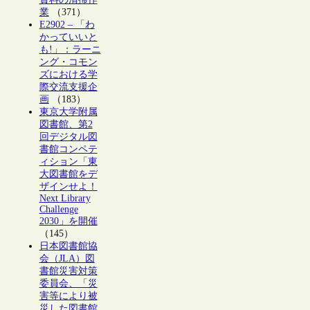
業
（371）
E2902 – 「わ
かっていいと
も!」：ラーニ
ング・コモン
ズにおける学
際交流支援企
画
（183）
東京大学附属
図書館、第2
回デジタル図
書館コンペテ
ィション「東
大図書館をデ
ザインせよ！
Next Library
Challenge
2030」を開催
（145）
日本図書館協
会（JLA）図
書館災害対策
委員会、「災
害等により被
災した図書館