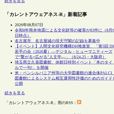
続きを見る
「カレントアウェアネス-R」新着記事
2026年08月07日
令和8年熊本地震による文化財等の被害が83件に（8月
日時点）
名古屋市、名古屋城の現天守閣の記録を募集中
【イベント】人間文化研究機構DH推進室、「第5回 D
若手の会（2026夏）―デジタル・ヒューマニティーズ
で“繋がる×広がる”人文学―」（8/24-25・大阪府）
埼玉県立久喜図書館、休館日特別イベント「本のタイ
ルで一句!」を開催
米・ペンシルバニア州等の大学図書館の連合体PALCI
図書館によるシステム相互運用性評価のためのガイド
公開
続きを見る
「カレントアウェアネス-R」用のRSS：