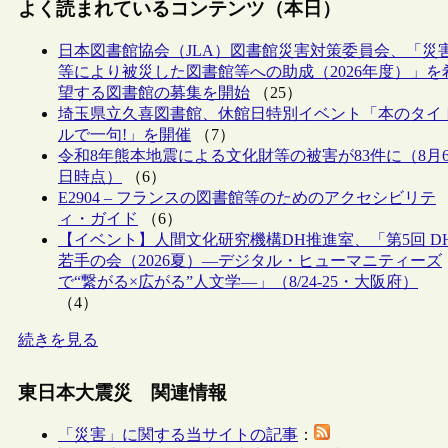
よく読まれているコンテンツ（本日）
日本図書館協会（JLA）図書館災害対策委員会、「災
等により被災した図書館等への助成（2026年度）」を
望する図書館の募集を開始
（25）
埼玉県立久喜図書館、休館日特別イベント「本のタイ
ルで一句!」を開催
（7）
令和8年熊本地震による文化財等の被害が83件に（8月
日時点）
（6）
E2904 – フランスの図書館等のためのアクセシビリテ
ィ・ガイド
（6）
【イベント】人間文化研究機構DH推進室、「第5回 D
若手の会（2026夏）―デジタル・ヒューマニティーズ
で“繋がる×広がる”人文学―」（8/24-25・大阪府）
（4）
続きを見る
東日本大震災 関連情報
「災害」に関する当サイトの記事
：