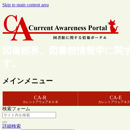
Skip to main content area
図書館界、図書館情報学に関
す。
メインメニュー
CA-R
CA-E
カレントアウェアネス-R
カレントアウェアネス
検索フォーム
詳細検索