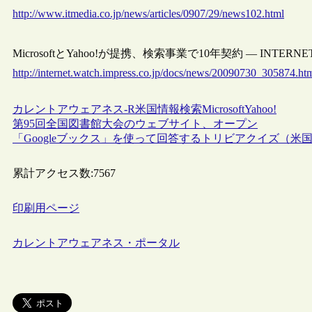
http://www.itmedia.co.jp/news/articles/0907/29/news102.html
MicrosoftとYahoo!が提携、検索事業で10年契約 — INTERNET 
http://internet.watch.impress.co.jp/docs/news/20090730_305874.ht
カレントアウェアネス-R
米国
情報検索
Microsoft
Yahoo!
第95回全国図書館大会のウェブサイト、オープン
「Googleブックス」を使って回答するトリビアクイズ（米
累計アクセス数:
7567
印刷用ページ
カレントアウェアネス・ポータル