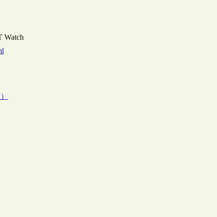
Watch
ml
国）