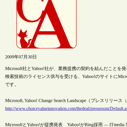
2009年07月30日
Microsoft社とYahoo!社が、業務提携の契約を結んだことを発
検索技術のライセンス供与を受ける、Yahoo!のサイトにMicr
です。
Microsoft, Yahoo! Change Search Landscape（プレスリリ
http://www.choicevalueinnovation.com/thedeal/pressroom/Default.a
MicrosoftとYahoo!が提携発表 Yahoo!がBing採用 — ITmedia 