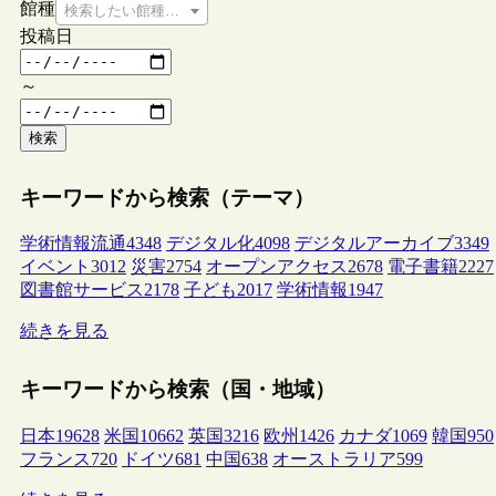
館種
検索したい館種を選択してください
投稿日
～
検索
キーワードから検索（テーマ）
学術情報流通
4348
デジタル化
4098
デジタルアーカイブ
3349
イベント
3012
災害
2754
オープンアクセス
2678
電子書籍
2227
図書館サービス
2178
子ども
2017
学術情報
1947
続きを見る
キーワードから検索（国・地域）
日本
19628
米国
10662
英国
3216
欧州
1426
カナダ
1069
韓国
950
フランス
720
ドイツ
681
中国
638
オーストラリア
599