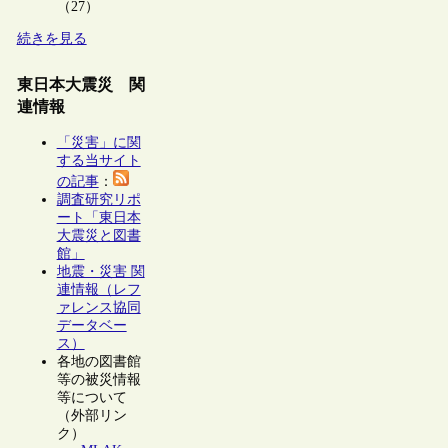
（27）
続きを見る
東日本大震災 関
連情報
「災害」に関
する当サイト
の記事
：
調査研究リポ
ート「東日本
大震災と図書
館」
地震・災害 関
連情報（レフ
ァレンス協同
データベー
ス）
各地の図書館
等の被災情報
等について
（外部リン
ク）