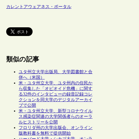
カレントアウェアネス・ポータル
類似の記事
ユタ州立大学出版局、大学図書館と合
併へ（米国）
米・ユタ州立大学、ユタ州内の住民か
ら収集した「オピオイド危機」に関す
る32件のインタビューの録音記録コレ
クションを同大学のデジタルアーカイ
ブで公開
米・ユタ州立大学、新型コロナウイル
ス感染症関連の大学関係者らのオーラ
ルヒストリーを公開
フロリダ州の大学出版会、オンライン
版教科書を無料で提供開始
ハーバード大学・シカゴ大学、オンラ