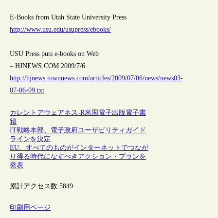
E-Books from Utah State University Press
http://www.usu.edu/usupress/ebooks/
USU Press puts e-books on Web
– HJNEWS.COM 2009/7/6
http://hjnews.townnews.com/articles/2009/07/06/news/news03-
07-06-09.txt
カレントアウェアネス-R
米国
電子出版
電子書
籍
IT戦略本部、電子政府ユーザビリティガイド
ラインを決定
EU、すべてのものがインターネットでつなが
り得る時代になすべきアクション・プランを
発表
累計アクセス数:
5849
印刷用ページ