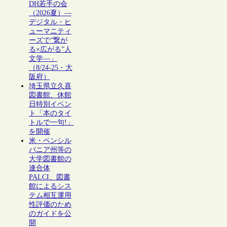
DH若手の会
（2026夏）―
デジタル・ヒ
ューマニティ
ーズで“繋が
る×広がる”人
文学―」
（8/24-25・大
阪府）
埼玉県立久喜
図書館、休館
日特別イベン
ト「本のタイ
トルで一句!」
を開催
米・ペンシル
バニア州等の
大学図書館の
連合体
PALCI、図書
館によるシス
テム相互運用
性評価のため
のガイドを公
開