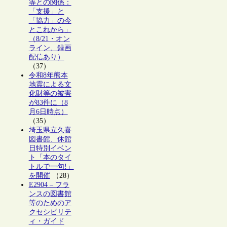
等との関係：
「支援」と
「協力」の今
とこれから」
（8/21・オン
ライン、録画
配信あり）
（37）
令和8年熊本
地震による文
化財等の被害
が83件に（8
月6日時点）
（35）
埼玉県立久喜
図書館、休館
日特別イベン
ト「本のタイ
トルで一句!」
を開催
（28）
E2904 – フラ
ンスの図書館
等のためのア
クセシビリテ
ィ・ガイド