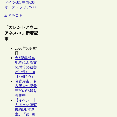
ドイツ
681
中国
638
オーストラリア
599
続きを見る
「カレントアウェ
アネス-R」新着記
事
2026年08月07
日
令和8年熊本
地震による文
化財等の被害
が83件に（8
月6日時点）
名古屋市、名
古屋城の現天
守閣の記録を
募集中
【イベント】
人間文化研究
機構DH推進
室、「第5回