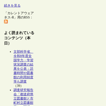
続きを見る
「カレントアウェア
ネス-R」用のRSS：
よく読まれている
コンテンツ（本
日）
文部科学省、
令和8年度全
国学力・学習
状況調査の結
果を公表：読
書時間や図書
館の利用頻度
等も調査
（39）
調査研究報告
会「都道府県
立図書館と市
町村立図書館