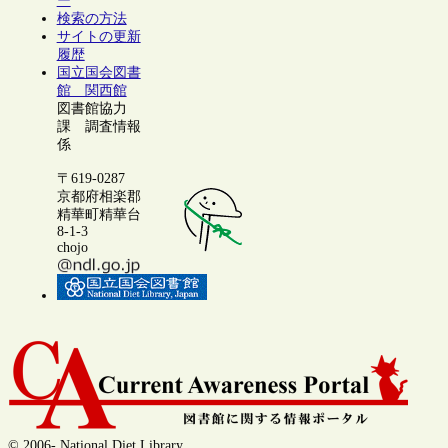
ー
検索の方法
サイトの更新
履歴
国立国会図書
館 関西館
図書館協力
課 調査情報
係
〒619-0287
京都府相楽郡
精華町精華台
8-1-3
chojo
© 2006- National Diet Library