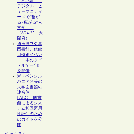
（2026夏）―
デジタル・ヒ
ューマニティ
ーズで“繋が
る×広がる”人
文学―」
（8/24-25・大
阪府）
埼玉県立久喜
図書館、休館
日特別イベン
ト「本のタイ
トルで一句!」
を開催
米・ペンシル
バニア州等の
大学図書館の
連合体
PALCI、図書
館によるシス
テム相互運用
性評価のため
のガイドを公
開