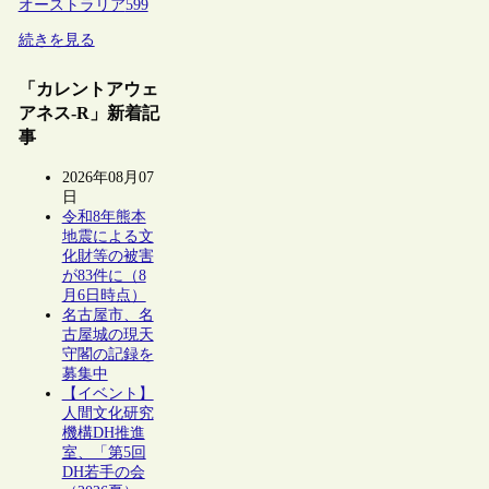
オーストラリア
599
続きを見る
「カレントアウェ
アネス-R」新着記
事
2026年08月07
日
令和8年熊本
地震による文
化財等の被害
が83件に（8
月6日時点）
名古屋市、名
古屋城の現天
守閣の記録を
募集中
【イベント】
人間文化研究
機構DH推進
室、「第5回
DH若手の会