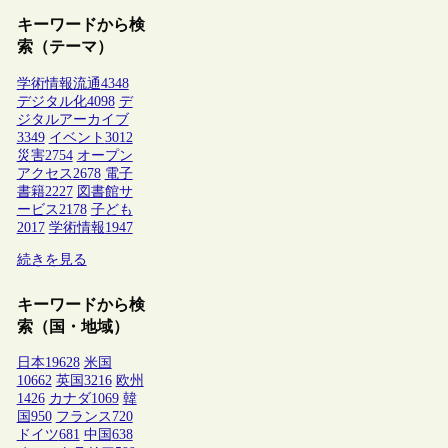
キーワードから検
索（テーマ）
学術情報流通
4348
デジタル化
4098
デ
ジタルアーカイブ
3349
イベント
3012
災害
2754
オープン
アクセス
2678
電子
書籍
2227
図書館サ
ービス
2178
子ども
2017
学術情報
1947
続きを見る
キーワードから検
索（国・地域）
日本
19628
米国
10662
英国
3216
欧州
1426
カナダ
1069
韓
国
950
フランス
720
ドイツ
681
中国
638