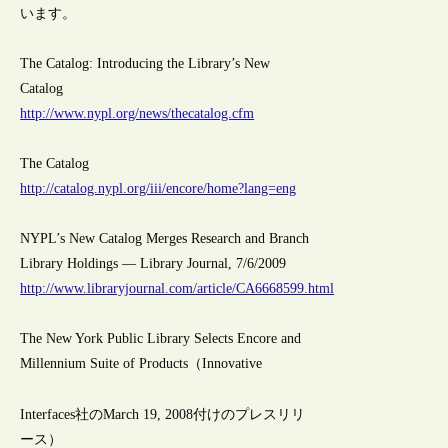
います。
The Catalog: Introducing the Library’s New
Catalog
http://www.nypl.org/news/thecatalog.cfm
The Catalog
http://catalog.nypl.org/iii/encore/home?lang=eng
NYPL’s New Catalog Merges Research and Branch
Library Holdings — Library Journal, 7/6/2009
http://www.libraryjournal.com/article/CA6668599.html
The New York Public Library Selects Encore and
Millennium Suite of Products（Innovative
Interfaces社のMarch 19, 2008付けのプレスリリ
ース）