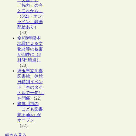
「協力」の今
とこれから」
（8/21・オン
ライン、録画
配信あり）
（30）
令和8年熊本
地震による文
化財等の被害
が83件に（8
月6日時点）
（28）
埼玉県立久喜
図書館、休館
日特別イベン
ト「本のタイ
トルで一句!」
を開催
（22）
寝屋川市の
「こども図書
館＋plus」が
オープン
（22）
続きを見る