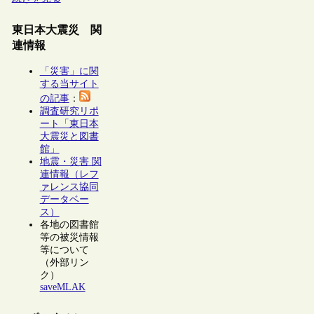
東日本大震災 関
連情報
「災害」に関
する当サイト
の記事
：
調査研究リポ
ート「東日本
大震災と図書
館」
地震・災害 関
連情報（レフ
ァレンス協同
データベー
ス）
各地の図書館
等の被災情報
等について
（外部リン
ク）
saveMLAK