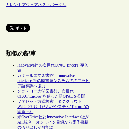
カレントアウェアネス・ポータル
類似の記事
Innovative社の次世代OPAC”Encore”導入
館
カタール国立図書館、Innovative
Interfaces社の図書館システム等のアラビ
ア語翻訳へ協力
グラスゴー大学図書館、次世代
OPAC”Encore”を使った新OPACを公開
ファセット方式検索、タグクラウド、
Web2.0を取り込んだシステム“Encore”の
開発進む
米OverDrive社とInnovative Interfaces社が
API統合 オンライン目録から電子書籍
の借り出しが可能に