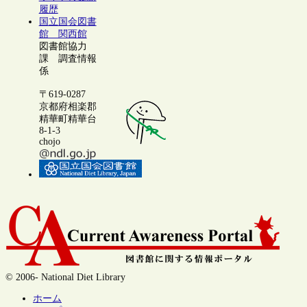
履歴
国立国会図書
館 関西館
図書館協力
課 調査情報
係
〒619-0287
京都府相楽郡
精華町精華台
8-1-3
chojo
© 2006- National Diet Library
ホーム