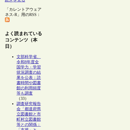
続きを見る
「カレントアウェア
ネス-R」用のRSS：
よく読まれている
コンテンツ（本
日）
文部科学省、
令和8年度全
国学力・学習
状況調査の結
果を公表：読
書時間や図書
館の利用頻度
等も調査
（33）
調査研究報告
会「都道府県
立図書館と市
町村立図書館
等との関係：
「支援」と