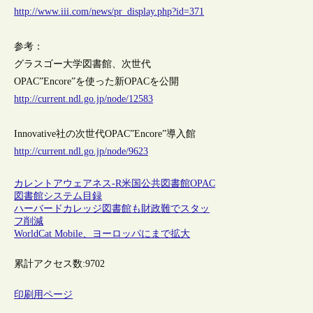
http://www.iii.com/news/pr_display.php?id=371
参考：
グラスゴー大学図書館、次世代
OPAC”Encore”を使った新OPACを公開
http://current.ndl.go.jp/node/12583
Innovative社の次世代OPAC”Encore”導入館
http://current.ndl.go.jp/node/9623
カレントアウェアネス-R
米国
公共図書館
OPAC
図書館システム
目録
ハーバードカレッジ図書館も財政難でスタッ
フ削減
WorldCat Mobile、ヨーロッパにまで拡大
累計アクセス数:
9702
印刷用ページ