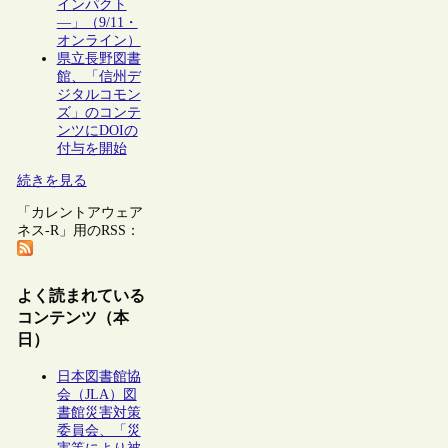
インパクト
―」（9/11・
オンライン）
県立長野図書
館、「信州デ
ジタルコモン
ズ」のコンテ
ンツにDOIの
付与を開始
続きを見る
「カレントアウェア
ネス-R」用のRSS：
よく読まれている
コンテンツ（本
日）
日本図書館協
会（JLA）図
書館災害対策
委員会、「災