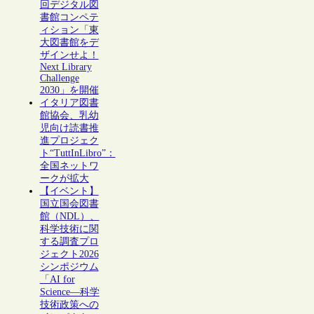
回デジタル図
書館コンペテ
ィション「東
大図書館をデ
ザインせよ！
Next Library
Challenge
2030」を開催
イタリア図書
館協会、乳幼
児向け読書推
進プロジェク
ト“TuttInLibro”：
全国ネットワ
ークが拡大
【イベント】
国立国会図書
館（NDL）、
科学技術に関
する調査プロ
ジェクト2026
シンポジウム
「AI for
Science―科学
技術政策への