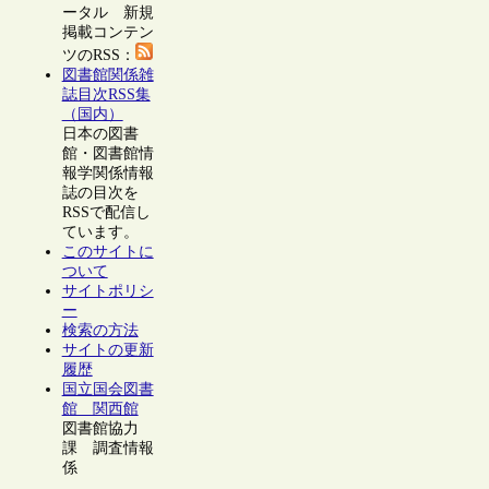
ータル 新規
掲載コンテン
ツのRSS：
図書館関係雑
誌目次RSS集
（国内）
日本の図書
館・図書館情
報学関係情報
誌の目次を
RSSで配信し
ています。
このサイトに
ついて
サイトポリシ
ー
検索の方法
サイトの更新
履歴
国立国会図書
館 関西館
図書館協力
課 調査情報
係