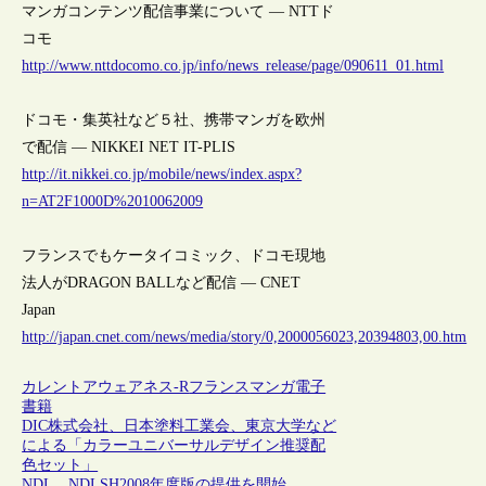
マンガコンテンツ配信事業について — NTTド
コモ
http://www.nttdocomo.co.jp/info/news_release/page/090611_01.html
ドコモ・集英社など５社、携帯マンガを欧州
で配信 — NIKKEI NET IT-PLIS
http://it.nikkei.co.jp/mobile/news/index.aspx?
n=AT2F1000D%2010062009
フランスでもケータイコミック、ドコモ現地
法人がDRAGON BALLなど配信 — CNET
Japan
http://japan.cnet.com/news/media/story/0,2000056023,20394803,00.htm
カレントアウェアネス-R
フランス
マンガ
電子
書籍
DIC株式会社、日本塗料工業会、東京大学など
による「カラーユニバーサルデザイン推奨配
色セット」
NDL、NDLSH2008年度版の提供を開始