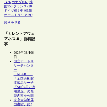
1426
カナダ
1069
韓
国
950
フランス
720
ドイツ
681
中国
638
オーストラリア
599
続きを見る
「カレントアウェ
アネス-R」新着記
事
2026年08月06
日
国立アートリ
サーチセンタ
ー
（NCAR）、
「全国美術館
収蔵品サーチ
「SHŪZŌ」活
用講座」の鼎
談内容を公開
東京大学附属
図書館、第2