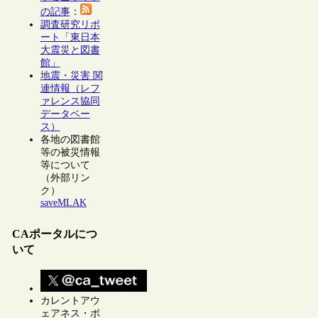
の記事
：
調査研究リポ
ート「東日本
大震災と図書
館」
地震・災害 関
連情報（レフ
ァレンス協同
データベー
ス）
各地の図書館
等の被災情報
等について
（外部リン
ク）
saveMLAK
CAポータルにつ
いて
カレントアウ
ェアネス・ポ