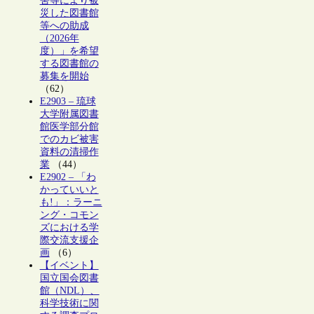
害等により被
災した図書館
等への助成
（2026年
度）」を希望
する図書館の
募集を開始
（62）
E2903 – 琉球
大学附属図書
館医学部分館
でのカビ被害
資料の清掃作
業
（44）
E2902 – 「わ
かっていいと
も!」：ラーニ
ング・コモン
ズにおける学
際交流支援企
画
（6）
【イベント】
国立国会図書
館（NDL）、
科学技術に関