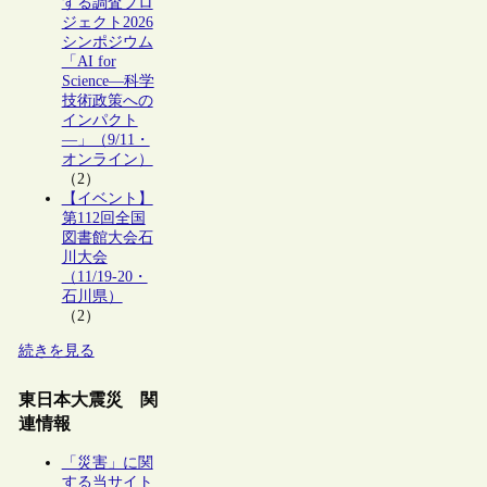
する調査プロ
ジェクト2026
シンポジウム
「AI for
Science―科学
技術政策への
インパクト
―」（9/11・
オンライン）
（2）
【イベント】
第112回全国
図書館大会石
川大会
（11/19-20・
石川県）
（2）
続きを見る
東日本大震災 関
連情報
「災害」に関
する当サイト