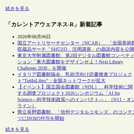
続きを見る
「カレントアウェアネス-R」新着記事
2026年08月06日
国立アートリサーチセンター（NCAR）、「全国美術
収蔵品サーチ「SHŪZŌ」活用講座」の鼎談内容を公
東京大学附属図書館、第2回デジタル図書館コンペテ
ション「東大図書館をデザインせよ！Next Library
Challenge 2030」を開催
イタリア図書館協会、乳幼児向け読書推進プロジェク
ト“TuttInLibro”：全国ネットワークが拡大
【イベント】国立国会図書館（NDL）、科学技術に関
する調査プロジェクト2026シンポジウム「AI for
Science―科学技術政策へのインパクト―」（9/11・オ
ライン）
県立長野図書館、「信州デジタルコモンズ」のコンテ
ツにDOIの付与を開始
続きを見る