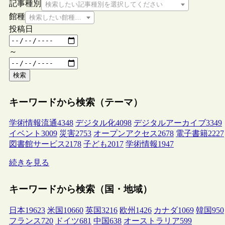
記事種別
検索したい記事種別を選択してください
館種
検索したい館種を選択してください
投稿日
～
検索
キーワードから検索（テーマ）
学術情報流通
4348
デジタル化
4098
デジタルアーカイブ
3349
イベント
3009
災害
2753
オープンアクセス
2678
電子書籍
2227
図書館サービス
2178
子ども
2017
学術情報
1947
続きを見る
キーワードから検索（国・地域）
日本
19623
米国
10660
英国
3216
欧州
1426
カナダ
1069
韓国
950
フランス
720
ドイツ
681
中国
638
オーストラリア
599