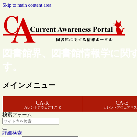
Skip to main content area
図書館界、図書館情報学に関
す。
メインメニュー
CA-R
CA-E
カレントアウェアネス-R
カレントアウェアネス
検索フォーム
詳細検索