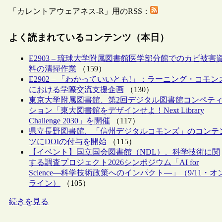
「カレントアウェアネス-R」用のRSS：
よく読まれているコンテンツ（本日）
E2903 – 琉球大学附属図書館医学部分館でのカビ被害
料の清掃作業
（159）
E2902 – 「わかっていいとも!」：ラーニング・コモン
における学際交流支援企画
（130）
東京大学附属図書館、第2回デジタル図書館コンペテ
ション「東大図書館をデザインせよ！Next Library
Challenge 2030」を開催
（117）
県立長野図書館、「信州デジタルコモンズ」のコンテ
ツにDOIの付与を開始
（115）
【イベント】国立国会図書館（NDL）、科学技術に関
する調査プロジェクト2026シンポジウム「AI for
Science―科学技術政策へのインパクト―」（9/11・オ
ライン）
（105）
続きを見る