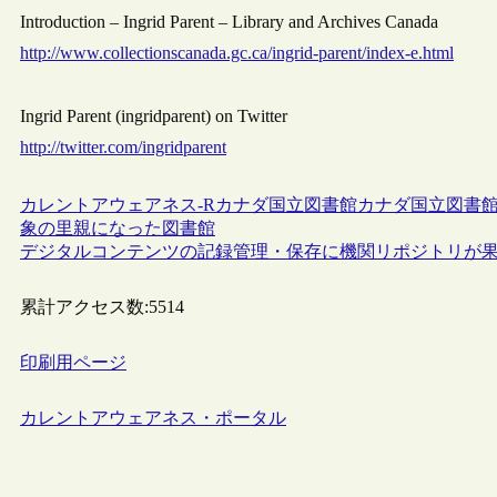
Introduction – Ingrid Parent – Library and Archives Canada
http://www.collectionscanada.gc.ca/ingrid-parent/index-e.html
Ingrid Parent (ingridparent) on Twitter
http://twitter.com/ingridparent
カレントアウェアネス-R
カナダ
国立図書館
カナダ国立図書館
象の里親になった図書館
デジタルコンテンツの記録管理・保存に機関リポジトリが果
累計アクセス数:
5514
印刷用ページ
カレントアウェアネス・ポータル