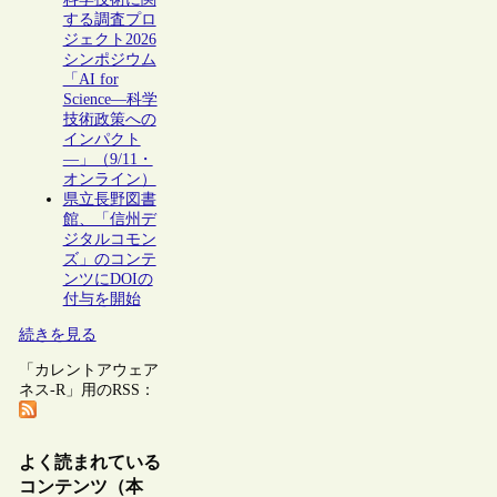
する調査プロ
ジェクト2026
シンポジウム
「AI for
Science―科学
技術政策への
インパクト
―」（9/11・
オンライン）
県立長野図書
館、「信州デ
ジタルコモン
ズ」のコンテ
ンツにDOIの
付与を開始
続きを見る
「カレントアウェア
ネス-R」用のRSS：
よく読まれている
コンテンツ（本