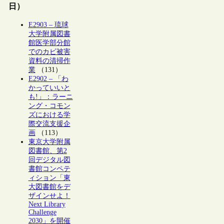
日）
E2903 – 琉球
大学附属図書
館医学部分館
でのカビ被害
資料の清掃作
業
（131）
E2902 – 「わ
かっていいと
も!」：ラーニ
ング・コモン
ズにおける学
際交流支援企
画
（113）
東京大学附属
図書館、第2
回デジタル図
書館コンペテ
ィション「東
大図書館をデ
ザインせよ！
Next Library
Challenge
2030」を開催