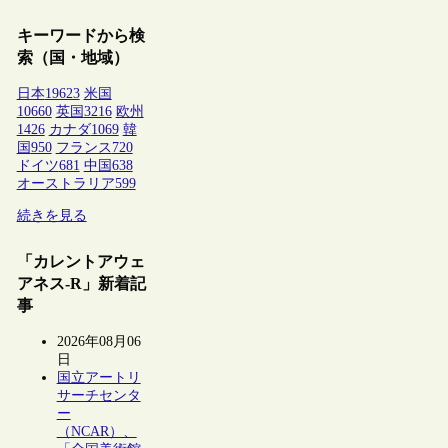
キーワードから検
索（国・地域）
日本
19623
米国
10660
英国
3216
欧州
1426
カナダ
1069
韓
国
950
フランス
720
ドイツ
681
中国
638
オーストラリア
599
続きを見る
「カレントアウェ
アネス-R」新着記
事
2026年08月06
日
国立アートリ
サーチセンタ
ー
（NCAR）、