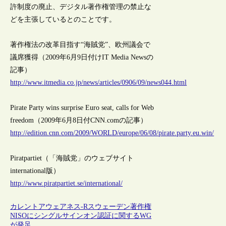
許制度の廃止、デジタル著作権管理の禁止な
どを主張しているとのことです。
著作権法の改革目指す“海賊党”、欧州議会で
議席獲得（2009年6月9日付けIT Media Newsの
記事）
http://www.itmedia.co.jp/news/articles/0906/09/news044.html
Pirate Party wins surprise Euro seat, calls for Web
freedom（2009年6月8日付CNN.comの記事）
http://edition.cnn.com/2009/WORLD/europe/06/08/pirate.party.eu.win/
Piratpartiet（「海賊党」のウェブサイト
international版）
http://www.piratpartiet.se/international/
カレントアウェアネス-R
スウェーデン
著作権
NISOにシングルサインオン認証に関するWG
が発足