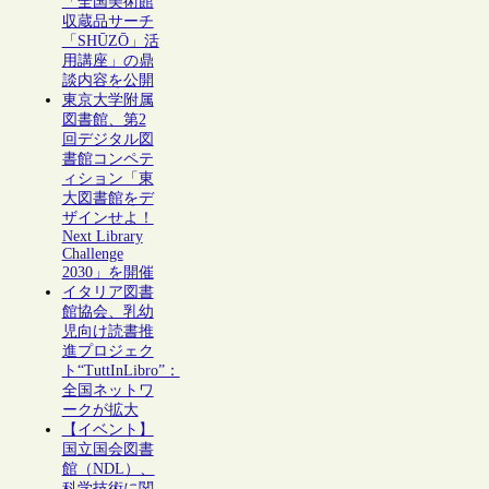
「全国美術館
収蔵品サーチ
「SHŪZŌ」活
用講座」の鼎
談内容を公開
東京大学附属
図書館、第2
回デジタル図
書館コンペテ
ィション「東
大図書館をデ
ザインせよ！
Next Library
Challenge
2030」を開催
イタリア図書
館協会、乳幼
児向け読書推
進プロジェク
ト“TuttInLibro”：
全国ネットワ
ークが拡大
【イベント】
国立国会図書
館（NDL）、
科学技術に関