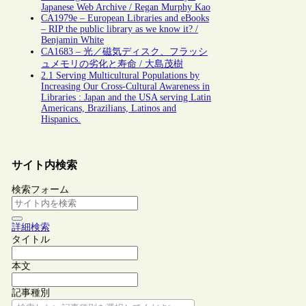
Japanese Web Archive / Regan Murphy Kao
CA1979e – European Libraries and eBooks
– RIP the public library as we know it? /
Benjamin White
CA1683 – 光／磁気ディスク、フラッシ
ュメモリの劣化と寿命 / 大島茂樹
2.1 Serving Multicultural Populations by
Increasing Our Cross-Cultural Awareness in
Libraries : Japan and the USA serving Latin
Americans, Brazilians, Latinos and
Hispanics.
サイト内検索
検索フォーム
詳細検索
タイトル
本文
記事種別