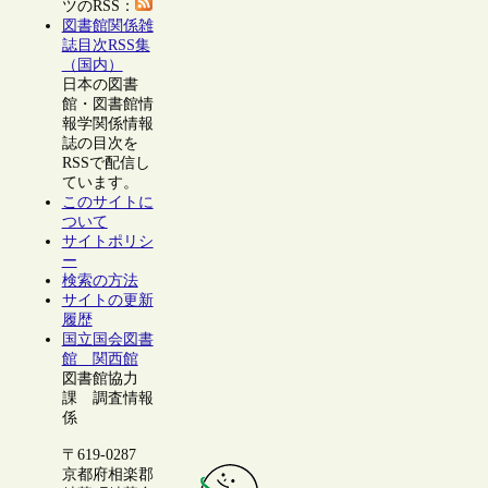
ツのRSS：
図書館関係雑
誌目次RSS集
（国内）
日本の図書
館・図書館情
報学関係情報
誌の目次を
RSSで配信し
ています。
このサイトに
ついて
サイトポリシ
ー
検索の方法
サイトの更新
履歴
国立国会図書
館 関西館
図書館協力
課 調査情報
係
〒619-0287
京都府相楽郡