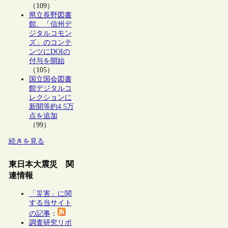
（109）
県立長野図書
館、「信州デ
ジタルコモン
ズ」のコンテ
ンツにDOIの
付与を開始
（105）
国立国会図書
館デジタルコ
レクションに
新聞等約4.5万
点を追加
（99）
続きを見る
東日本大震災 関
連情報
「災害」に関
する当サイト
の記事
：
調査研究リポ