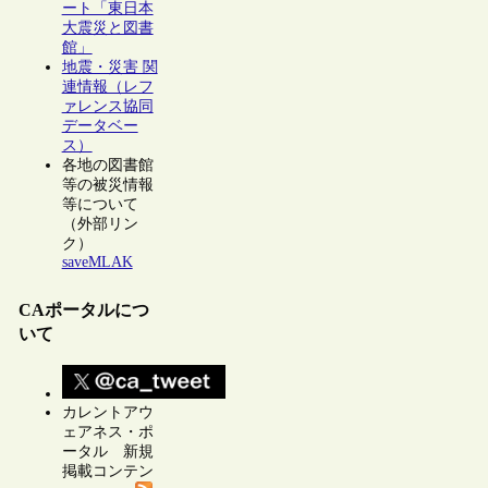
ート「東日本
大震災と図書
館」
地震・災害 関
連情報（レフ
ァレンス協同
データベー
ス）
各地の図書館
等の被災情報
等について
（外部リン
ク）
saveMLAK
CAポータルにつ
いて
カレントアウ
ェアネス・ポ
ータル 新規
掲載コンテン