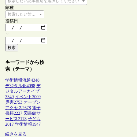
検索したい記事種別を選択してください
館種
検索したい館種を選択してください
投稿日
～
検索
キーワードから検
索（テーマ）
学術情報流通
4348
デジタル化
4098
デ
ジタルアーカイブ
3349
イベント
3009
災害
2753
オープン
アクセス
2678
電子
書籍
2227
図書館サ
ービス
2178
子ども
2017
学術情報
1947
続きを見る