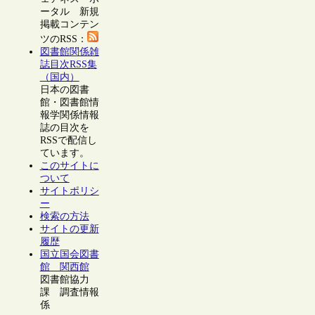
ータル 新規
掲載コンテン
ツのRSS：
図書館関係雑
誌目次RSS集
（国内）
日本の図書
館・図書館情
報学関係情報
誌の目次を
RSSで配信し
ています。
このサイトに
ついて
サイトポリシ
ー
検索の方法
サイトの更新
履歴
国立国会図書
館 関西館
図書館協力
課 調査情報
係