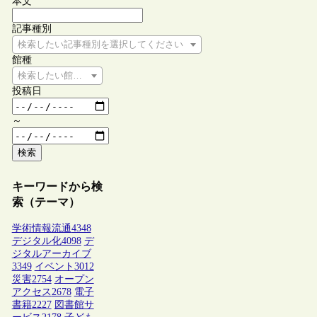
本文
記事種別
検索したい記事種別を選択してください
館種
検索したい館種を選択してください
投稿日
～
検索
キーワードから検
索（テーマ）
学術情報流通
4348
デジタル化
4098
デ
ジタルアーカイブ
3349
イベント
3012
災害
2754
オープン
アクセス
2678
電子
書籍
2227
図書館サ