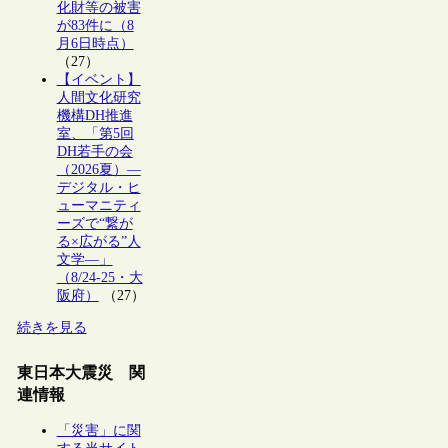
化財等の被害
が83件に（8
月6日時点）
（27）
【イベント】
人間文化研究
機構DH推進
室、「第5回
DH若手の会
（2026夏）―
デジタル・ヒ
ューマニティ
ーズで“繋が
る×広がる”人
文学―」
（8/24-25・大
阪府）
（27）
続きを見る
東日本大震災 関
連情報
「災害」に関