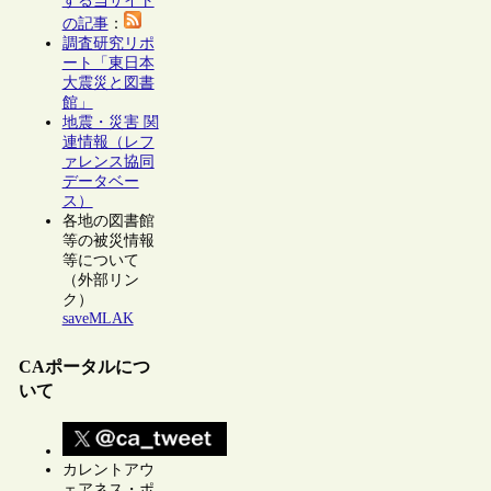
する当サイト
の記事
：
調査研究リポ
ート「東日本
大震災と図書
館」
地震・災害 関
連情報（レフ
ァレンス協同
データベー
ス）
各地の図書館
等の被災情報
等について
（外部リン
ク）
saveMLAK
CAポータルにつ
いて
カレントアウ
ェアネス・ポ