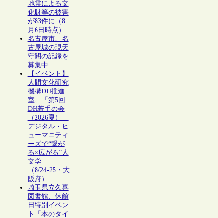
地震による文
化財等の被害
が83件に（8
月6日時点）
名古屋市、名
古屋城の現天
守閣の記録を
募集中
【イベント】
人間文化研究
機構DH推進
室、「第5回
DH若手の会
（2026夏）―
デジタル・ヒ
ューマニティ
ーズで“繋が
る×広がる”人
文学―」
（8/24-25・大
阪府）
埼玉県立久喜
図書館、休館
日特別イベン
ト「本のタイ