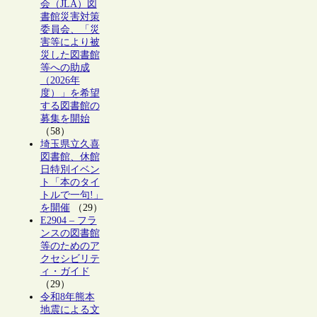
会（JLA）図
書館災害対策
委員会、「災
害等により被
災した図書館
等への助成
（2026年
度）」を希望
する図書館の
募集を開始
（58）
埼玉県立久喜
図書館、休館
日特別イベン
ト「本のタイ
トルで一句!」
を開催
（29）
E2904 – フラ
ンスの図書館
等のためのア
クセシビリテ
ィ・ガイド
（29）
令和8年熊本
地震による文