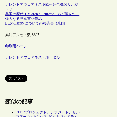
カレントアウェアネス-R
欧州連合
機関リポジ
トリ
英国の歴代“Children’s Laureate”5名が選んだ、
偉大なる児童書35作品
LCのIT戦略についての報告書（米国）
累計アクセス数:
8697
印刷用ページ
カレントアウェアネス・ポータル
類似の記事
PEERプロジェクト、デポジット、セル
フアーカイビングに関するガイドライ