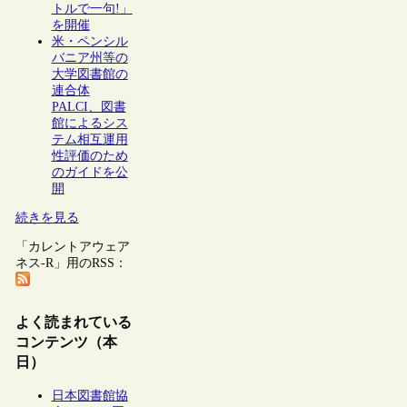
トルで一句!」
を開催
米・ペンシル
バニア州等の
大学図書館の
連合体
PALCI、図書
館によるシス
テム相互運用
性評価のため
のガイドを公
開
続きを見る
「カレントアウェア
ネス-R」用のRSS：
よく読まれている
コンテンツ（本
日）
日本図書館協