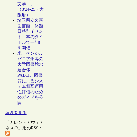
文学―」
（8/24-25・大
阪府）
埼玉県立久喜
図書館、休館
日特別イベン
ト「本のタイ
トルで一句!」
を開催
米・ペンシル
バニア州等の
大学図書館の
連合体
PALCI、図書
館によるシス
テム相互運用
性評価のため
のガイドを公
開
続きを見る
「カレントアウェア
ネス-R」用のRSS：