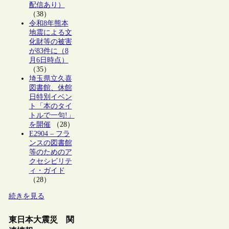
配信あり）
（38）
令和8年熊本
地震による文
化財等の被害
が83件に（8
月6日時点）
（35）
埼玉県立久喜
図書館、休館
日特別イベン
ト「本のタイ
トルで一句!」
を開催
（28）
E2904 – フラ
ンスの図書館
等のためのア
クセシビリテ
ィ・ガイド
（28）
続きを見る
東日本大震災 関