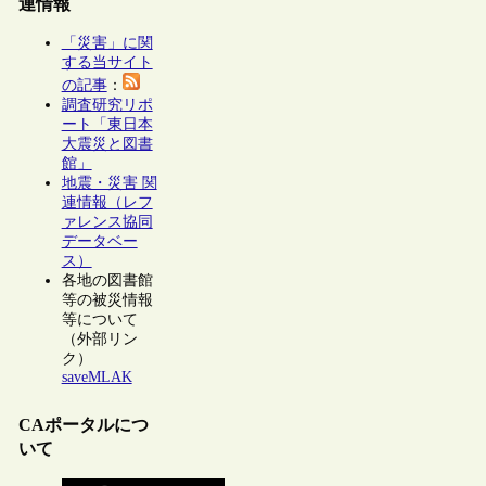
連情報
「災害」に関
する当サイト
の記事
：
調査研究リポ
ート「東日本
大震災と図書
館」
地震・災害 関
連情報（レフ
ァレンス協同
データベー
ス）
各地の図書館
等の被災情報
等について
（外部リン
ク）
saveMLAK
CAポータルにつ
いて