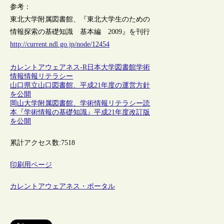
参考：
東北大学附属図書館、『東北大学生のための
情報探索の基礎知識 基本編 2009』を刊行
http://current.ndl.go.jp/node/12454
カレントアウェアネス-R
日本
大学図書館
学術
情報
情報リテラシー
山口県立山口図書館、平成21年度の運営方針
を公開
岡山大学附属図書館、学術情報リテラシー読
本『学術情報の基礎知識』平成21年度改訂版
を公開
累計アクセス数:
7518
印刷用ページ
カレントアウェアネス・ポータル