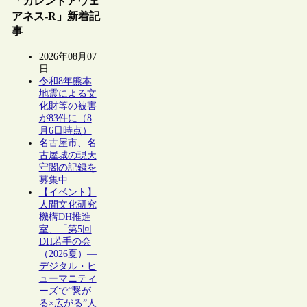
「カレントアウェ
アネス-R」新着記
事
2026年08月07
日
令和8年熊本
地震による文
化財等の被害
が83件に（8
月6日時点）
名古屋市、名
古屋城の現天
守閣の記録を
募集中
【イベント】
人間文化研究
機構DH推進
室、「第5回
DH若手の会
（2026夏）―
デジタル・ヒ
ューマニティ
ーズで“繋が
る×広がる”人