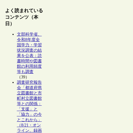
よく読まれている
コンテンツ（本
日）
文部科学省、
令和8年度全
国学力・学習
状況調査の結
果を公表：読
書時間や図書
館の利用頻度
等も調査
（39）
調査研究報告
会「都道府県
立図書館と市
町村立図書館
等との関係：
「支援」と
「協力」の今
とこれから」
（8/21・オン
ライン、録画