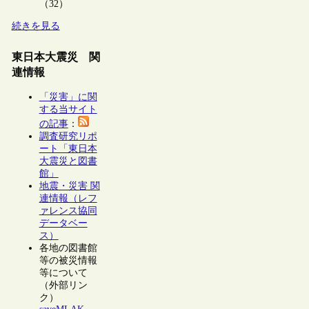
（32）
続きを見る
東日本大震災 関
連情報
「災害」に関
する当サイト
の記事
：
調査研究リポ
ート「東日本
大震災と図書
館」
地震・災害 関
連情報（レフ
ァレンス協同
データベー
ス）
各地の図書館
等の被災情報
等について
（外部リン
ク）