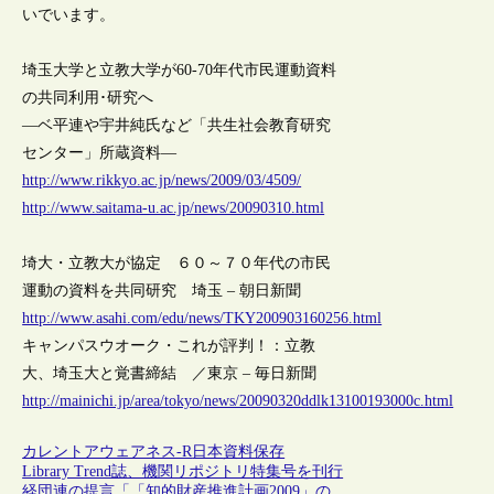
いでいます。
埼玉大学と立教大学が60-70年代市民運動資料
の共同利用･研究へ
―ベ平連や宇井純氏など「共生社会教育研究
センター」所蔵資料―
http://www.rikkyo.ac.jp/news/2009/03/4509/
http://www.saitama-u.ac.jp/news/20090310.html
埼大・立教大が協定 ６０～７０年代の市民
運動の資料を共同研究 埼玉 – 朝日新聞
http://www.asahi.com/edu/news/TKY200903160256.html
キャンパスウオーク・これが評判！：立教
大、埼玉大と覚書締結 ／東京 – 毎日新聞
http://mainichi.jp/area/tokyo/news/20090320ddlk13100193000c.html
カレントアウェアネス-R
日本
資料保存
Library Trend誌、機関リポジトリ特集号を刊行
経団連の提言「「知的財産推進計画2009」の