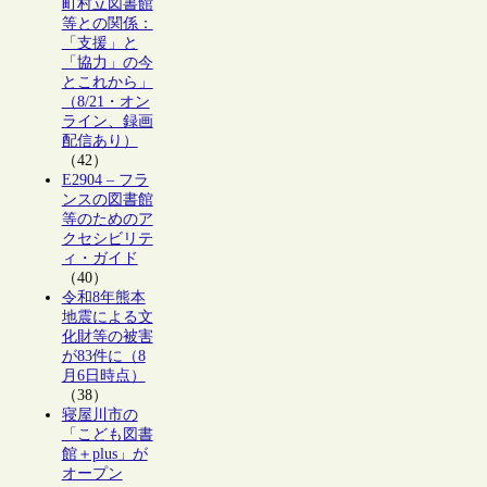
町村立図書館
等との関係：
「支援」と
「協力」の今
とこれから」
（8/21・オン
ライン、録画
配信あり）
（42）
E2904 – フラ
ンスの図書館
等のためのア
クセシビリテ
ィ・ガイド
（40）
令和8年熊本
地震による文
化財等の被害
が83件に（8
月6日時点）
（38）
寝屋川市の
「こども図書
館＋plus」が
オープン