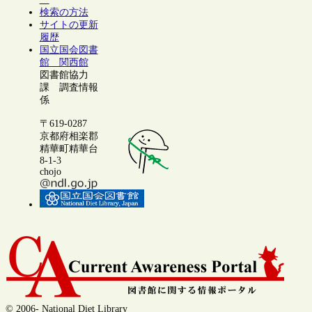
検索の方法
サイトの更新
履歴
国立国会図書
館 関西館
図書館協力
課 調査情報
係
〒619-0287
京都府相楽郡
精華町精華台
8-1-3
chojo
© 2006- National Diet Library