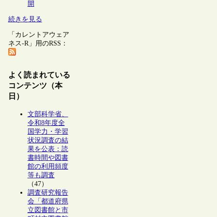
開
続きを見る
「カレントアウェア
ネス-R」用のRSS：
よく読まれている
コンテンツ（本
日）
文部科学省、
令和8年度全
国学力・学習
状況調査の結
果を公表：読
書時間や図書
館の利用頻度
等も調査
（47）
調査研究報告
会「都道府県
立図書館と市