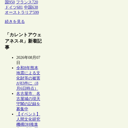
国
950
フランス
720
ドイツ
681
中国
638
オーストラリア
599
続きを見る
「カレントアウェ
アネス-R」新着記
事
2026年08月07
日
令和8年熊本
地震による文
化財等の被害
が83件に（8
月6日時点）
名古屋市、名
古屋城の現天
守閣の記録を
募集中
【イベント】
人間文化研究
機構DH推進