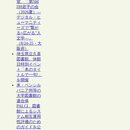
室、「第5回
DH若手の会
（2026夏）―
デジタル・ヒ
ューマニティ
ーズで“繋が
る×広がる”人
文学―」
（8/24-25・大
阪府）
埼玉県立久喜
図書館、休館
日特別イベン
ト「本のタイ
トルで一句!」
を開催
米・ペンシル
バニア州等の
大学図書館の
連合体
PALCI、図書
館によるシス
テム相互運用
性評価のため
のガイドを公