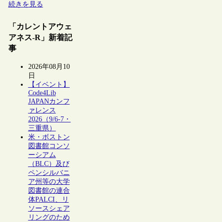
続きを見る
「カレントアウェ
アネス-R」新着記
事
2026年08月10
日
【イベント】
Code4Lib
JAPANカンフ
ァレンス
2026（9/6-7・
三重県）
米・ボストン
図書館コンソ
ーシアム
（BLC）及び
ペンシルバニ
ア州等の大学
図書館の連合
体PALCI、リ
ソースシェア
リングのため