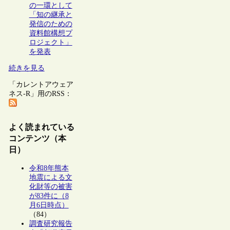
の一環として
「知の継承と
発信のための
資料館構想プ
ロジェクト」
を発表
続きを見る
「カレントアウェア
ネス-R」用のRSS：
よく読まれている
コンテンツ（本
日）
令和8年熊本
地震による文
化財等の被害
が83件に（8
月6日時点）
（84）
調査研究報告