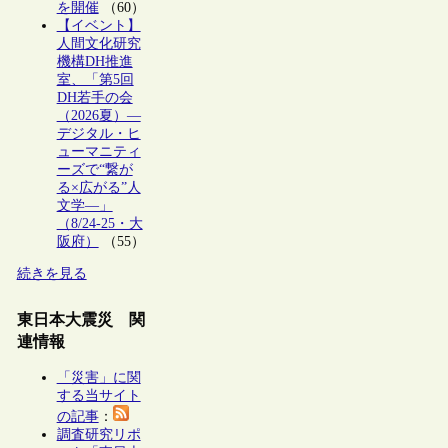
を開催
（60）
【イベント】
人間文化研究
機構DH推進
室、「第5回
DH若手の会
（2026夏）―
デジタル・ヒ
ューマニティ
ーズで“繋が
る×広がる”人
文学―」
（8/24-25・大
阪府）
（55）
続きを見る
東日本大震災 関
連情報
「災害」に関
する当サイト
の記事
：
調査研究リポ