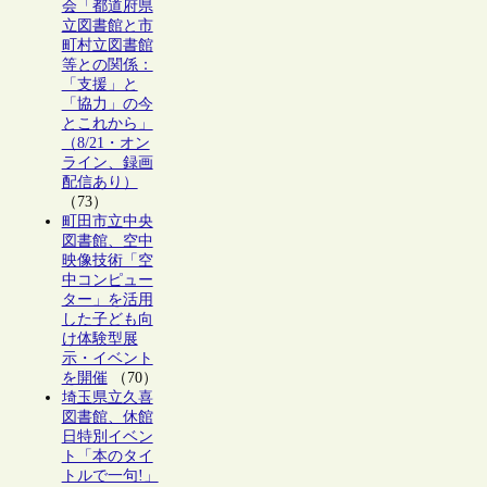
会「都道府県
立図書館と市
町村立図書館
等との関係：
「支援」と
「協力」の今
とこれから」
（8/21・オン
ライン、録画
配信あり）
（73）
町田市立中央
図書館、空中
映像技術「空
中コンピュー
ター」を活用
した子ども向
け体験型展
示・イベント
を開催
（70）
埼玉県立久喜
図書館、休館
日特別イベン
ト「本のタイ
トルで一句!」