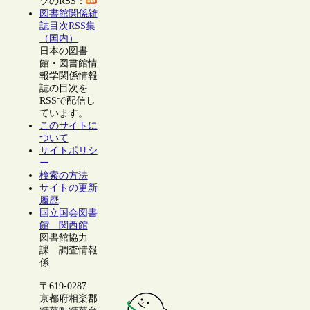
ツのRSS：
図書館関係雑
誌目次RSS集
（国内）
日本の図書
館・図書館情
報学関係情報
誌の目次を
RSSで配信し
ています。
このサイトに
ついて
サイトポリシ
ー
検索の方法
サイトの更新
履歴
国立国会図書
館 関西館
図書館協力
課 調査情報
係
〒619-0287
京都府相楽郡