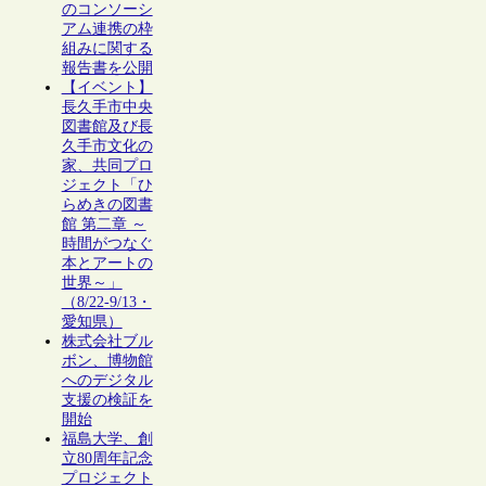
のコンソーシ
アム連携の枠
組みに関する
報告書を公開
【イベント】
長久手市中央
図書館及び長
久手市文化の
家、共同プロ
ジェクト「ひ
らめきの図書
館 第二章 ～
時間がつなぐ
本とアートの
世界～」
（8/22-9/13・
愛知県）
株式会社ブル
ボン、博物館
へのデジタル
支援の検証を
開始
福島大学、創
立80周年記念
プロジェクト