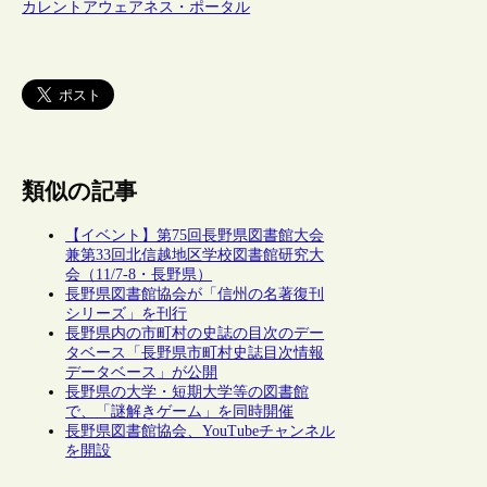
カレントアウェアネス・ポータル
類似の記事
【イベント】第75回長野県図書館大会
兼第33回北信越地区学校図書館研究大
会（11/7-8・長野県）
長野県図書館協会が「信州の名著復刊
シリーズ」を刊行
長野県内の市町村の史誌の目次のデー
タベース「長野県市町村史誌目次情報
データベース」が公開
長野県の大学・短期大学等の図書館
で、「謎解きゲーム」を同時開催
長野県図書館協会、YouTubeチャンネル
を開設