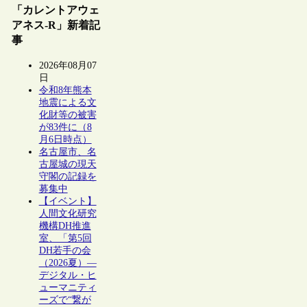
「カレントアウェ
アネス-R」新着記
事
2026年08月07
日
令和8年熊本
地震による文
化財等の被害
が83件に（8
月6日時点）
名古屋市、名
古屋城の現天
守閣の記録を
募集中
【イベント】
人間文化研究
機構DH推進
室、「第5回
DH若手の会
（2026夏）―
デジタル・ヒ
ューマニティ
ーズで“繋が