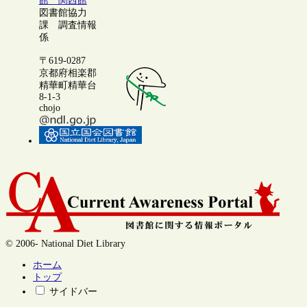
館 関西館
図書館協力
課 調査情報
係
〒619-0287
京都府相楽郡
精華町精華台
8-1-3
chojo
© 2006- National Diet Library
ホーム
トップ
サイドバー