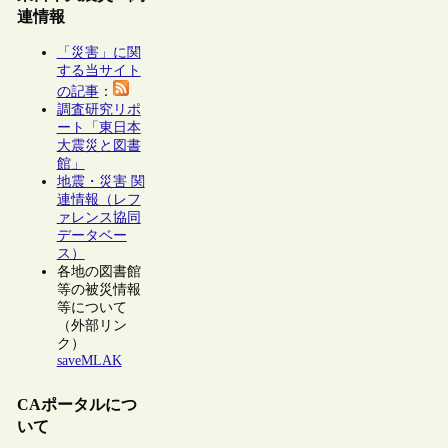
連情報
「災害」に関
する当サイト
の記事
：
調査研究リポ
ート「東日本
大震災と図書
館」
地震・災害 関
連情報（レフ
ァレンス協同
データベー
ス）
各地の図書館
等の被災情報
等について
（外部リン
ク）
saveMLAK
CAポータルにつ
いて