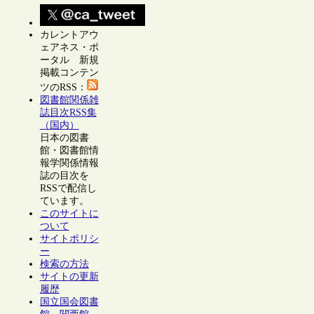
カレントアウ
ェアネス・ポ
ータル 新規
掲載コンテン
ツのRSS：
図書館関係雑
誌目次RSS集
（国内）
日本の図書
館・図書館情
報学関係情報
誌の目次を
RSSで配信し
ています。
このサイトに
ついて
サイトポリシ
ー
検索の方法
サイトの更新
履歴
国立国会図書