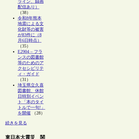
ライン、録画
配信あり）
（38）
令和8年熊本
地震による文
化財等の被害
が83件に（8
月6日時点）
（35）
E2904 – フラ
ンスの図書館
等のためのア
クセシビリテ
ィ・ガイド
（31）
埼玉県立久喜
図書館、休館
日特別イベン
ト「本のタイ
トルで一句!」
を開催
（28）
続きを見る
東日本大震災 関