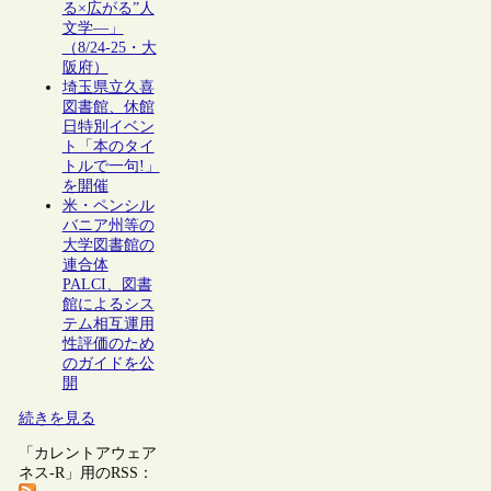
る×広がる”人
文学―」
（8/24-25・大
阪府）
埼玉県立久喜
図書館、休館
日特別イベン
ト「本のタイ
トルで一句!」
を開催
米・ペンシル
バニア州等の
大学図書館の
連合体
PALCI、図書
館によるシス
テム相互運用
性評価のため
のガイドを公
開
続きを見る
「カレントアウェア
ネス-R」用のRSS：