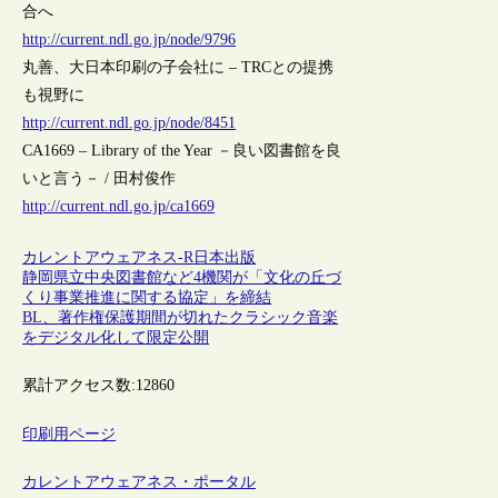
合へ
http://current.ndl.go.jp/node/9796
丸善、大日本印刷の子会社に – TRCとの提携
も視野に
http://current.ndl.go.jp/node/8451
CA1669 – Library of the Year －良い図書館を良
いと言う－ / 田村俊作
http://current.ndl.go.jp/ca1669
カレントアウェアネス-R
日本
出版
静岡県立中央図書館など4機関が「文化の丘づ
くり事業推進に関する協定」を締結
BL、著作権保護期間が切れたクラシック音楽
をデジタル化して限定公開
累計アクセス数:
12860
印刷用ページ
カレントアウェアネス・ポータル