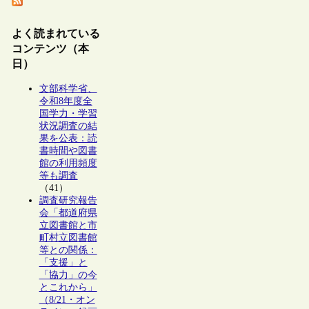
よく読まれている
コンテンツ（本
日）
文部科学省、
令和8年度全
国学力・学習
状況調査の結
果を公表：読
書時間や図書
館の利用頻度
等も調査
（41）
調査研究報告
会「都道府県
立図書館と市
町村立図書館
等との関係：
「支援」と
「協力」の今
とこれから」
（8/21・オン