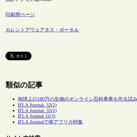
印刷用ページ
カレントアウェアネス・ポータル
類似の記事
地球上の180万の生物のオンライン百科事典を作る試
IFLA Journal. 32(2)
IFLA Journal. 32(1)
IFLA Journal 31(3)
IFLA Journalで南アフリカ特集