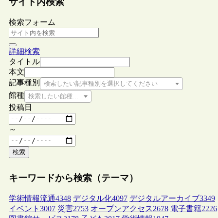
サイト内検索
検索フォーム
詳細検索
タイトル
本文
記事種別
検索したい記事種別を選択してください
館種
検索したい館種を選択してください
投稿日
～
検索
キーワードから検索（テーマ）
学術情報流通
4348
デジタル化
4097
デジタルアーカイブ
3349
イベント
3007
災害
2753
オープンアクセス
2678
電子書籍
2226