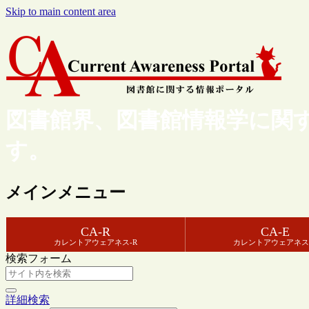
Skip to main content area
図書館界、図書館情報学に関
す。
メインメニュー
CA-R
CA-E
カレントアウェアネス-R
カレントアウェアネス
検索フォーム
詳細検索