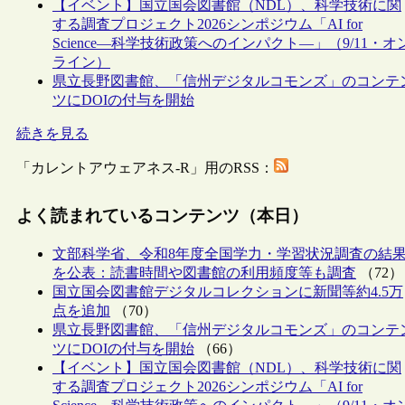
【イベント】国立国会図書館（NDL）、科学技術に関
する調査プロジェクト2026シンポジウム「AI for
Science―科学技術政策へのインパクト―」（9/11・オ
ライン）
県立長野図書館、「信州デジタルコモンズ」のコンテ
ツにDOIの付与を開始
続きを見る
「カレントアウェアネス-R」用のRSS：
よく読まれているコンテンツ（本日）
文部科学省、令和8年度全国学力・学習状況調査の結
を公表：読書時間や図書館の利用頻度等も調査
（72）
国立国会図書館デジタルコレクションに新聞等約4.5万
点を追加
（70）
県立長野図書館、「信州デジタルコモンズ」のコンテ
ツにDOIの付与を開始
（66）
【イベント】国立国会図書館（NDL）、科学技術に関
する調査プロジェクト2026シンポジウム「AI for