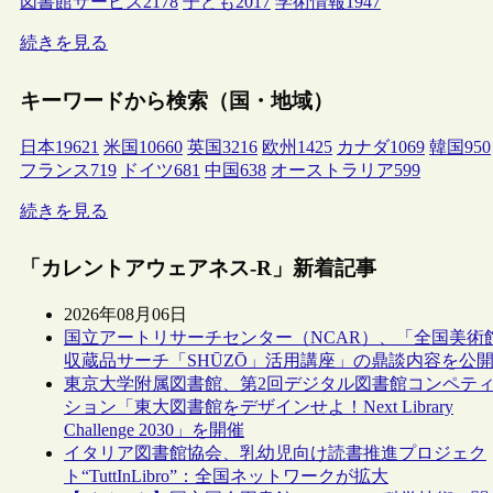
図書館サービス
2178
子ども
2017
学術情報
1947
続きを見る
キーワードから検索（国・地域）
日本
19621
米国
10660
英国
3216
欧州
1425
カナダ
1069
韓国
950
フランス
719
ドイツ
681
中国
638
オーストラリア
599
続きを見る
「カレントアウェアネス-R」新着記事
2026年08月06日
国立アートリサーチセンター（NCAR）、「全国美術
収蔵品サーチ「SHŪZŌ」活用講座」の鼎談内容を公
東京大学附属図書館、第2回デジタル図書館コンペテ
ション「東大図書館をデザインせよ！Next Library
Challenge 2030」を開催
イタリア図書館協会、乳幼児向け読書推進プロジェク
ト“TuttInLibro”：全国ネットワークが拡大