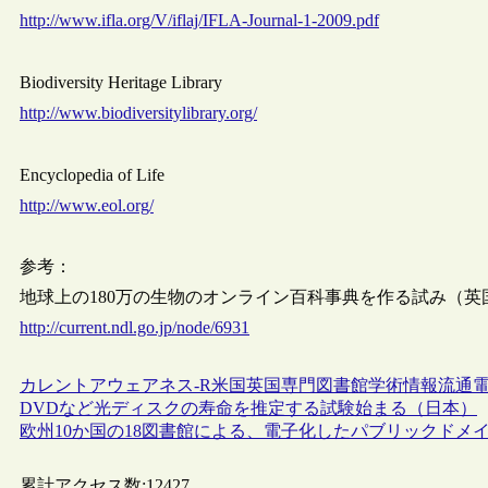
http://www.ifla.org/V/iflaj/IFLA-Journal-1-2009.pdf
Biodiversity Heritage Library
http://www.biodiversitylibrary.org/
Encyclopedia of Life
http://www.eol.org/
参考：
地球上の180万の生物のオンライン百科事典を作る試み（英
http://current.ndl.go.jp/node/6931
カレントアウェアネス-R
米国
英国
専門図書館
学術情報流通
DVDなど光ディスクの寿命を推定する試験始まる（日本）
欧州10か国の18図書館による、電子化したパブリックドメ
累計アクセス数:
12427