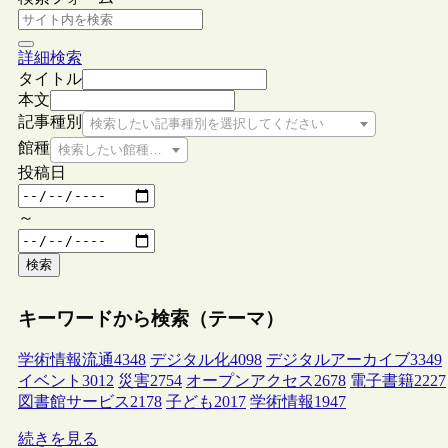
詳細検索
タイトル
本文
記事種別
検索したい記事種別を選択してください
館種
検索したい館種を選択してください
投稿日
～
検索
キーワードから検索（テーマ）
学術情報流通
4348
デジタル化
4098
デジタルアーカイブ
3349
イベント
3012
災害
2754
オープンアクセス
2678
電子書籍
2227
図書館サービス
2178
子ども
2017
学術情報
1947
続きを見る