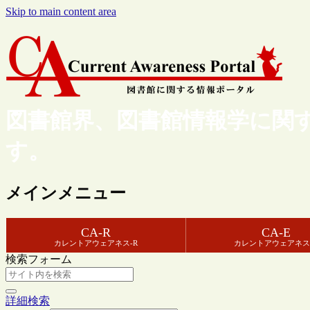
Skip to main content area
図書館界、図書館情報学に関
す。
メインメニュー
CA-R
CA-E
カレントアウェアネス-R
カレントアウェアネス
検索フォーム
詳細検索