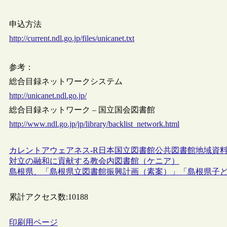
申込方法
http://current.ndl.go.jp/files/unicanet.txt
参考：
総合目録ネットワークシステム
http://unicanet.ndl.go.jp/
総合目録ネットワーク – 国立国会図書館
http://www.ndl.go.jp/jp/library/backlist_network.html
カレントアウェアネス-R
日本
国立図書館
公共図書館
地域資
対立の融和に貢献する教会内図書館（ケニア）
島根県、「島根県立図書館振興計画（素案）」「島根県子
累計アクセス数:
10188
印刷用ページ