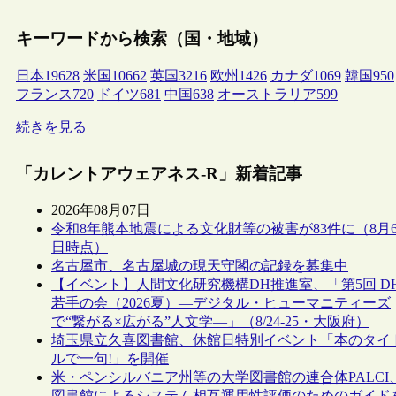
キーワードから検索（国・地域）
日本
19628
米国
10662
英国
3216
欧州
1426
カナダ
1069
韓国
950
フランス
720
ドイツ
681
中国
638
オーストラリア
599
続きを見る
「カレントアウェアネス-R」新着記事
2026年08月07日
令和8年熊本地震による文化財等の被害が83件に（8月
日時点）
名古屋市、名古屋城の現天守閣の記録を募集中
【イベント】人間文化研究機構DH推進室、「第5回 D
若手の会（2026夏）―デジタル・ヒューマニティーズ
で“繋がる×広がる”人文学―」（8/24-25・大阪府）
埼玉県立久喜図書館、休館日特別イベント「本のタイ
ルで一句!」を開催
米・ペンシルバニア州等の大学図書館の連合体PALCI
図書館によるシステム相互運用性評価のためのガイド