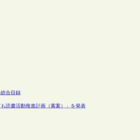
料
総合目録
ども読書活動推進計画（素案）」を発表