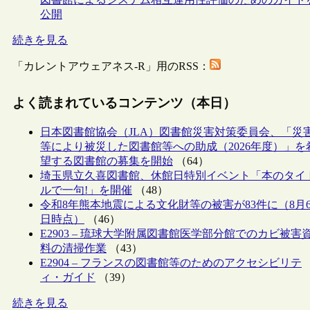
公開
続きを見る
「カレントアウェアネス-R」用のRSS：
よく読まれているコンテンツ（本日）
日本図書館協会（JLA）図書館災害対策委員会、「災
等により被災した図書館等への助成（2026年度）」を
望する図書館の募集を開始
（64）
埼玉県立久喜図書館、休館日特別イベント「本のタイ
ルで一句!」を開催
（48）
令和8年熊本地震による文化財等の被害が83件に（8月
日時点）
（46）
E2903 – 琉球大学附属図書館医学部分館でのカビ被害
料の清掃作業
（43）
E2904 – フランスの図書館等のためのアクセシビリテ
ィ・ガイド
（39）
続きを見る