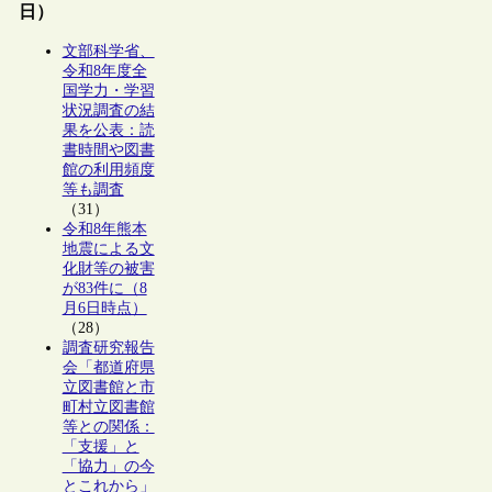
日）
文部科学省、
令和8年度全
国学力・学習
状況調査の結
果を公表：読
書時間や図書
館の利用頻度
等も調査
（31）
令和8年熊本
地震による文
化財等の被害
が83件に（8
月6日時点）
（28）
調査研究報告
会「都道府県
立図書館と市
町村立図書館
等との関係：
「支援」と
「協力」の今
とこれから」