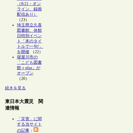
（8/21・オン
ライン、録画
配信あり）
（23）
埼玉県立久喜
図書館、休館
日特別イベン
ト「本のタイ
トルで一句!」
を開催
（22）
寝屋川市の
「こども図書
館＋plus」が
オープン
（20）
続きを見る
東日本大震災 関
連情報
「災害」に関
する当サイト
の記事
：