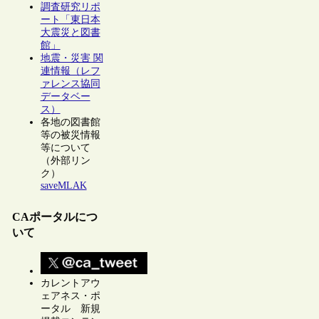
調査研究リポ
ート「東日本
大震災と図書
館」
地震・災害 関
連情報（レフ
ァレンス協同
データベー
ス）
各地の図書館
等の被災情報
等について
（外部リン
ク）
saveMLAK
CAポータルにつ
いて
カレントアウ
ェアネス・ポ
ータル 新規