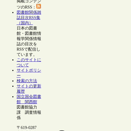
掲載コンテン
ツのRSS：
図書館関係雑
誌目次RSS集
（国内）
日本の図書
館・図書館情
報学関係情報
誌の目次を
RSSで配信し
ています。
このサイトに
ついて
サイトポリシ
ー
検索の方法
サイトの更新
履歴
国立国会図書
館 関西館
図書館協力
課 調査情報
係
〒619-0287