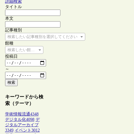
詳細検索
タイトル
本文
記事種別
検索したい記事種別を選択してください
館種
検索したい館種を選択してください
投稿日
～
検索
キーワードから検
索（テーマ）
学術情報流通
4348
デジタル化
4098
デ
ジタルアーカイブ
3349
イベント
3012