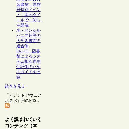
図書館、休館
日特別イベン
ト「本のタイ
トルで一句!」
を開催
米・ペンシル
バニア州等の
大学図書館の
連合体
PALCI、図書
館によるシス
テム相互運用
性評価のため
のガイドを公
開
続きを見る
「カレントアウェア
ネス-R」用のRSS：
よく読まれている
コンテンツ（本