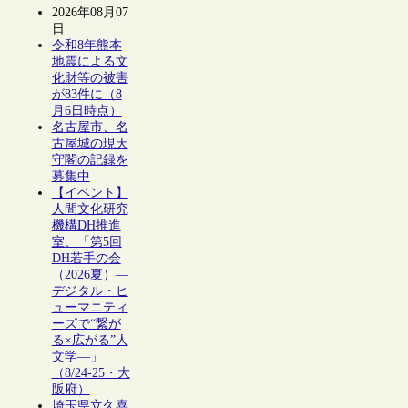
2026年08月07
日
令和8年熊本
地震による文
化財等の被害
が83件に（8
月6日時点）
名古屋市、名
古屋城の現天
守閣の記録を
募集中
【イベント】
人間文化研究
機構DH推進
室、「第5回
DH若手の会
（2026夏）―
デジタル・ヒ
ューマニティ
ーズで“繋が
る×広がる”人
文学―」
（8/24-25・大
阪府）
埼玉県立久喜