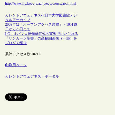
http://www.lib.kobe-u.ac.jp/eqb/crosssearch.html
カレントアウェアネス-R
日本
大学図書館
デジ
タルアーカイブ
2009年は「オープンアクセス週間」－10月19
日から23日まで
LC、オバマ大統領就任式の宣誓で用いられる
「リンカーン聖書」の高精細画像（一部）を
ブログで紹介
累計アクセス数:
10212
印刷用ページ
カレントアウェアネス・ポータル