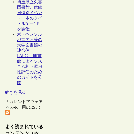
埼玉県立久喜
図書館、休館
日特別イベン
ト「本のタイ
トルで一句!」
を開催
米・ペンシル
バニア州等の
大学図書館の
連合体
PALCI、図書
館によるシス
テム相互運用
性評価のため
のガイドを公
開
続きを見る
「カレントアウェア
ネス-R」用のRSS：
よく読まれている
コンテンツ（本