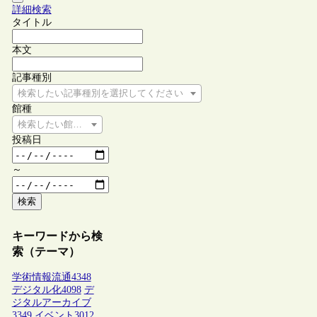
詳細検索
タイトル
本文
記事種別
検索したい記事種別を選択してください
館種
検索したい館種を選択してください
投稿日
～
検索
キーワードから検
索（テーマ）
学術情報流通
4348
デジタル化
4098
デ
ジタルアーカイブ
3349
イベント
3012