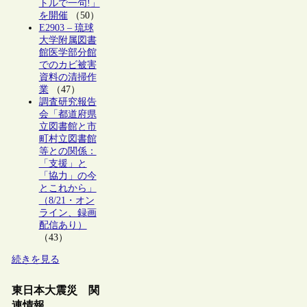
トルで一句!」
を開催
（50）
E2903 – 琉球
大学附属図書
館医学部分館
でのカビ被害
資料の清掃作
業
（47）
調査研究報告
会「都道府県
立図書館と市
町村立図書館
等との関係：
「支援」と
「協力」の今
とこれから」
（8/21・オン
ライン、録画
配信あり）
（43）
続きを見る
東日本大震災 関
連情報