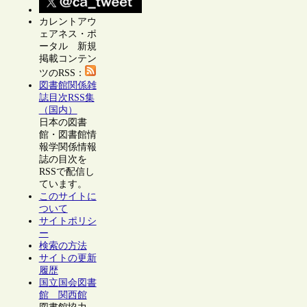
カレントアウ
ェアネス・ポ
ータル 新規
掲載コンテン
ツのRSS：
図書館関係雑
誌目次RSS集
（国内）
日本の図書
館・図書館情
報学関係情報
誌の目次を
RSSで配信し
ています。
このサイトに
ついて
サイトポリシ
ー
検索の方法
サイトの更新
履歴
国立国会図書
館 関西館