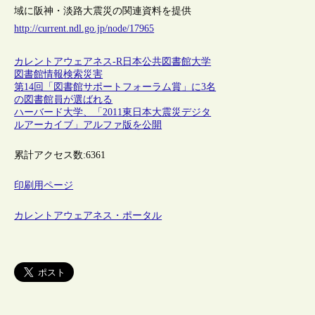
域に阪神・淡路大震災の関連資料を提供
http://current.ndl.go.jp/node/17965
カレントアウェアネス-R
日本
公共図書館
大学
図書館
情報検索
災害
第14回「図書館サポートフォーラム賞」に3名
の図書館員が選ばれる
ハーバード大学、「2011東日本大震災デジタ
ルアーカイブ」アルファ版を公開
累計アクセス数:
6361
印刷用ページ
カレントアウェアネス・ポータル