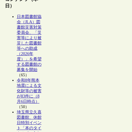
日）
日本図書館協
会（JLA）図
書館災害対策
委員会、「災
害等により被
災した図書館
等への助成
（2026年
度）」を希望
する図書館の
募集を開始
（65）
令和8年熊本
地震による文
化財等の被害
が83件に（8
月6日時点）
（50）
埼玉県立久喜
図書館、休館
日特別イベン
ト「本のタイ