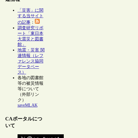
「災害」に関
する当サイト
の記事
：
調査研究リポ
ート「東日本
大震災と図書
館」
地震・災害 関
連情報（レフ
ァレンス協同
データベー
ス）
各地の図書館
等の被災情報
等について
（外部リン
ク）
saveMLAK
CAポータルにつ
いて