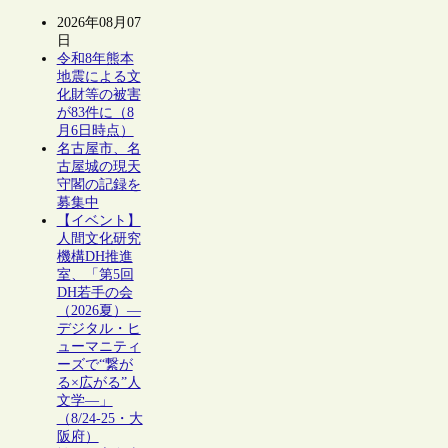
2026年08月07
日
令和8年熊本
地震による文
化財等の被害
が83件に（8
月6日時点）
名古屋市、名
古屋城の現天
守閣の記録を
募集中
【イベント】
人間文化研究
機構DH推進
室、「第5回
DH若手の会
（2026夏）―
デジタル・ヒ
ューマニティ
ーズで“繋が
る×広がる”人
文学―」
（8/24-25・大
阪府）