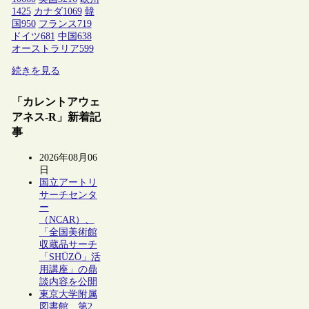
1425
カナダ
1069
韓
国
950
フランス
719
ドイツ
681
中国
638
オーストラリア
599
続きを見る
「カレントアウェ
アネス-R」新着記
事
2026年08月06
日
国立アートリ
サーチセンタ
ー
（NCAR）、
「全国美術館
収蔵品サーチ
「SHŪZŌ」活
用講座」の鼎
談内容を公開
東京大学附属
図書館、第2