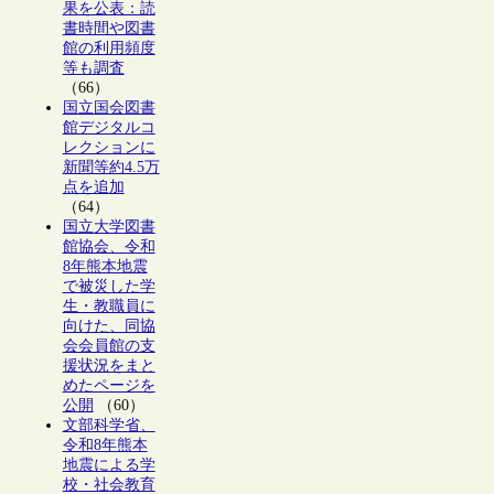
果を公表：読
書時間や図書
館の利用頻度
等も調査
（66）
国立国会図書
館デジタルコ
レクションに
新聞等約4.5万
点を追加
（64）
国立大学図書
館協会、令和
8年熊本地震
で被災した学
生・教職員に
向けた、同協
会会員館の支
援状況をまと
めたページを
公開
（60）
文部科学省、
令和8年熊本
地震による学
校・社会教育