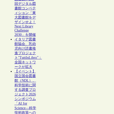
回デジタル図
書館コンペテ
ィション「東
大図書館をデ
ザインせよ！
Next Library
Challenge
2030」を開催
イタリア図書
館協会、乳幼
児向け読書推
進プロジェク
ト“TuttInLibro”：
全国ネットワ
ークが拡大
【イベント】
国立国会図書
館（NDL）、
科学技術に関
する調査プロ
ジェクト2026
シンポジウム
「AI for
Science―科学
技術政策への