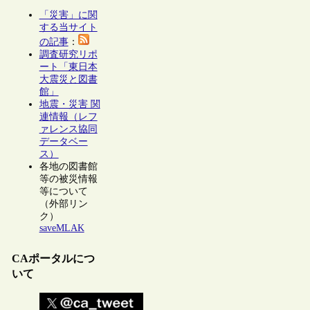
「災害」に関
する当サイト
の記事
：
調査研究リポ
ート「東日本
大震災と図書
館」
地震・災害 関
連情報（レフ
ァレンス協同
データベー
ス）
各地の図書館
等の被災情報
等について
（外部リン
ク）
saveMLAK
CAポータルにつ
いて