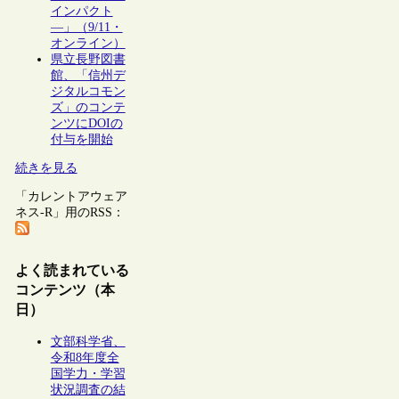
インパクト
―」（9/11・
オンライン）
県立長野図書
館、「信州デ
ジタルコモン
ズ」のコンテ
ンツにDOIの
付与を開始
続きを見る
「カレントアウェア
ネス-R」用のRSS：
よく読まれている
コンテンツ（本
日）
文部科学省、
令和8年度全
国学力・学習
状況調査の結