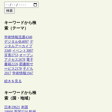
検索
キーワードから検
索（テーマ）
学術情報流通
4348
デジタル化
4097
デ
ジタルアーカイブ
3349
イベント
3007
災害
2753
オープン
アクセス
2678
電子
書籍
2226
図書館サ
ービス
2178
子ども
2017
学術情報
1947
続きを見る
キーワードから検
索（国・地域）
日本
19621
米国
10660
英国
3216
欧州