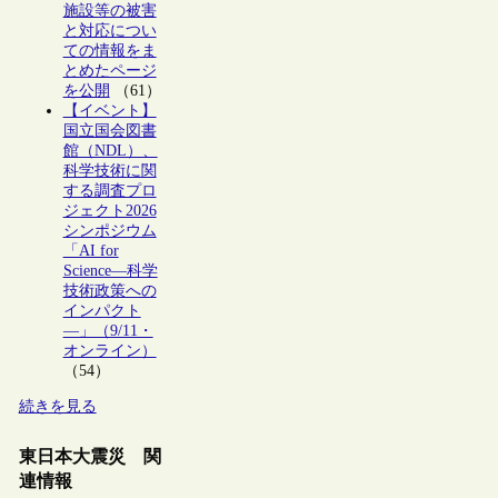
施設等の被害
と対応につい
ての情報をま
とめたページ
を公開
（61）
【イベント】
国立国会図書
館（NDL）、
科学技術に関
する調査プロ
ジェクト2026
シンポジウム
「AI for
Science―科学
技術政策への
インパクト
―」（9/11・
オンライン）
（54）
続きを見る
東日本大震災 関
連情報