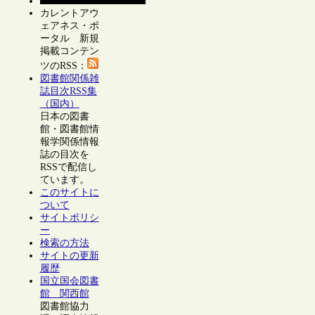
カレントアウ
ェアネス・ポ
ータル 新規
掲載コンテン
ツのRSS：
図書館関係雑
誌目次RSS集
（国内）
日本の図書
館・図書館情
報学関係情報
誌の目次を
RSSで配信し
ています。
このサイトに
ついて
サイトポリシ
ー
検索の方法
サイトの更新
履歴
国立国会図書
館 関西館
図書館協力