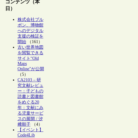
コンテンツ（本
日）
株式会社ブル
ボン、博物館
へのデジタル
支援の検証を
開始
（161）
古い世界地図
を閲覧できる
サイト“Old
Maps
Online”が公開
（5）
CA2103 – 研
究文献レビュ
ー：子どもの
読書と図書館
をめぐる20
年：文献にみ
る児童サービ
スの展開 / 汐
﨑順子
（4）
【イベント】
Code4Lib