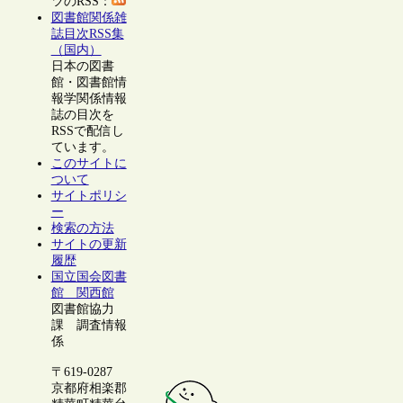
ツのRSS：
図書館関係雑
誌目次RSS集
（国内）
日本の図書
館・図書館情
報学関係情報
誌の目次を
RSSで配信し
ています。
このサイトに
ついて
サイトポリシ
ー
検索の方法
サイトの更新
履歴
国立国会図書
館 関西館
図書館協力
課 調査情報
係
〒619-0287
京都府相楽郡