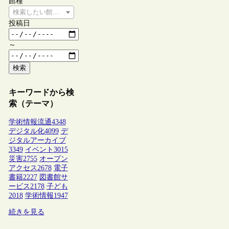
館種
検索したい館種を選択してください
投稿日
～
検索
キーワードから検
索（テーマ）
学術情報流通
4348
デジタル化
4099
デ
ジタルアーカイブ
3349
イベント
3015
災害
2755
オープン
アクセス
2678
電子
書籍
2227
図書館サ
ービス
2178
子ども
2018
学術情報
1947
続きを見る