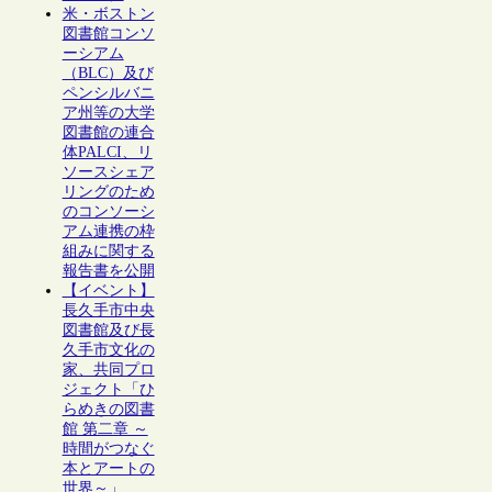
米・ボストン
図書館コンソ
ーシアム
（BLC）及び
ペンシルバニ
ア州等の大学
図書館の連合
体PALCI、リ
ソースシェア
リングのため
のコンソーシ
アム連携の枠
組みに関する
報告書を公開
【イベント】
長久手市中央
図書館及び長
久手市文化の
家、共同プロ
ジェクト「ひ
らめきの図書
館 第二章 ～
時間がつなぐ
本とアートの
世界～」