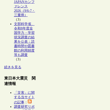
JAPANカンフ
ァレンス
2026（9/6-7・
三重県）
（3）
文部科学省、
令和8年度全
国学力・学習
状況調査の結
果を公表：読
書時間や図書
館の利用頻度
等も調査
（3）
続きを見る
東日本大震災 関
連情報
「災害」に関
する当サイト
の記事
：
調査研究リポ