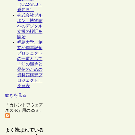
（8/22-9/13・
愛知県）
株式会社ブル
ボン、博物館
へのデジタル
支援の検証を
開始
福島大学、創
立80周年記念
プロジェクト
の一環として
「知の継承と
発信のための
資料館構想プ
ロジェクト」
を発表
続きを見る
「カレントアウェア
ネス-R」用のRSS：
よく読まれている