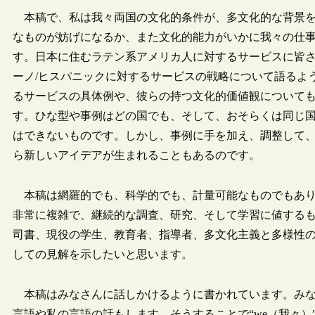
本稿で、私は我々両国の文化的条件が、多文化的な背景を
なものが妨げになるか、また文化的能力がいかに我々の仕
す。日本に住むラテン系アメリカ人に対するサービスに皆
ーノ/ヒスパニックに対するサービスの戦略について語るよ
るサービスの具体例や、彼らの持つ文化的価値観について
す。ひな型や事例はどの国でも、そして、おそらくは同じ
はできないものです。しかし、事例に手を加え、調整して
ら新しいアイデアが生まれることもあるのです。
本稿は網羅的でも、科学的でも、計量可能なものでもあり
非常に複雑で、継続的な調査、研究、そして学習に値するも
司書、現役の学生、教育者、指導者、多文化主義と多様性
しての見解を示したいと思います。
本稿はみなさんに話しかけるように書かれています。みな
言語や私の言語の話もします。そうすることで“we（我々