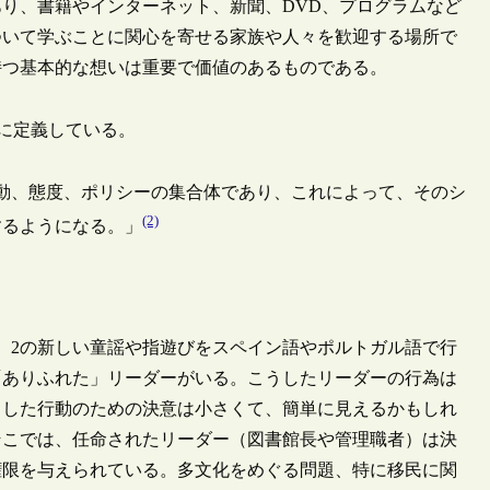
り、書籍やインターネット、新聞、DVD、プログラムなど
ついて学ぶことに関心を寄せる家族や人々を歓迎する場所で
持つ基本的な想いは重要で価値のあるものである。
うに定義している。
動、態度、ポリシーの集合体であり、これによって、そのシ
(2)
するようになる。」
、2の新しい童謡や指遊びをスペイン語やポルトガル語で行
「ありふれた」リーダーがいる。こうしたリーダーの行為は
うした行動のための決意は小さくて、簡単に見えるかもしれ
そこでは、任命されたリーダー（図書館長や管理職者）は決
権限を与えられている。多文化をめぐる問題、特に移民に関