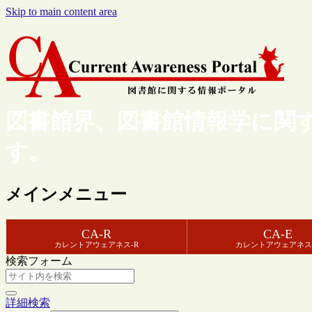
Skip to main content area
図書館界、図書館情報学に関
す。
メインメニュー
CA-R
CA-E
カレントアウェアネス-R
カレントアウェアネス
検索フォーム
詳細検索