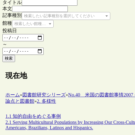
タイトル
本文
記事種別
検索したい記事種別を選択してください
館種
検索したい館種を選択してください
投稿日
～
検索
現在地
ホーム
»
図書館研究シリーズ
»
No.40 米国の図書館事情20
論点と図書館
»
2. 多様性
1.1 知的自由をめぐる事例
2.1 Serving Multicultural Populations by Increasing Our Cross-Cult
Americans, Brazilians, Latinos and Hispanics.