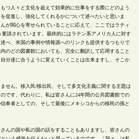
もつ人々と文化を超えて効果的に仕事をする際にどのよう
事を促進し、強化してくれるかについて述べたいと思いま
さんが関心を寄せられていることに応えて、ここではラティ
う要請されています。最終的にはラテン系アメリカ人に対す
も述べ、米国の事例や情報源へのリンクも提供するつもりで
国内のどの図書館においても、完全に翻訳して応用すること
、自分達に合うように変えていくことは出来ますし、そこか
ません。移入民/移出民、そして多文化主義に関する主題は
のです。代わりに、私は皆さんに24年間の公共図書館での
の信奉者としての、そして最後にメキシコからの移民の孫と
さんの国や私の国の話をすることもありますし、皆さんの
）”という感覚を伝えたいと思っているのです。「我々」は私