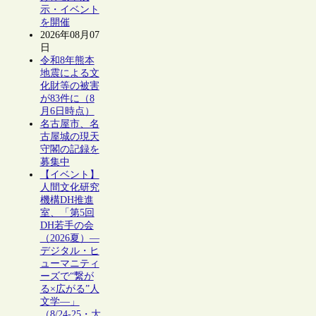
示・イベント
を開催
2026年08月07
日
令和8年熊本
地震による文
化財等の被害
が83件に（8
月6日時点）
名古屋市、名
古屋城の現天
守閣の記録を
募集中
【イベント】
人間文化研究
機構DH推進
室、「第5回
DH若手の会
（2026夏）―
デジタル・ヒ
ューマニティ
ーズで“繋が
る×広がる”人
文学―」
（8/24-25・大