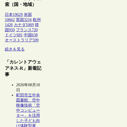
索（国・地域）
日本
19629
米国
10662
英国
3216
欧州
1426
カナダ
1069
韓
国
950
フランス
720
ドイツ
681
中国
638
オーストラリア
599
続きを見る
「カレントアウェ
アネス-R」新着記
事
2026年08月10
日
町田市立中央
図書館、空中
映像技術「空
中コンピュー
ター」を活用
した子ども向
け体験型展