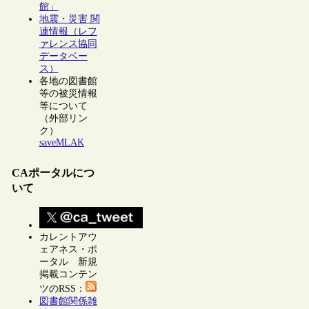
館」
地震・災害 関
連情報（レフ
ァレンス協同
データベー
ス）
各地の図書館
等の被災情報
等について
（外部リン
ク）
saveMLAK
CAポータルにつ
いて
カレントアウ
ェアネス・ポ
ータル 新規
掲載コンテン
ツのRSS：
図書館関係雑