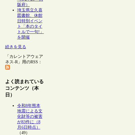
阪府）
埼玉県立久喜
図書館、休館
日特別イベン
ト「本のタイ
トルで一句!」
を開催
続きを見る
「カレントアウェア
ネス-R」用のRSS：
よく読まれている
コンテンツ（本
日）
令和8年熊本
地震による文
化財等の被害
が83件に（8
月6日時点）
（49）