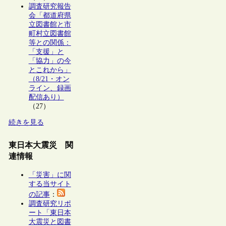
調査研究報告
会「都道府県
立図書館と市
町村立図書館
等との関係：
「支援」と
「協力」の今
とこれから」
（8/21・オン
ライン、録画
配信あり）
（27）
続きを見る
東日本大震災 関
連情報
「災害」に関
する当サイト
の記事
：
調査研究リポ
ート「東日本
大震災と図書