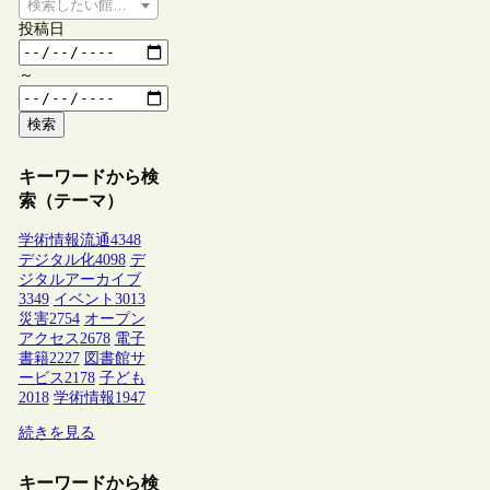
検索したい館種を選択してください
投稿日
～
検索
キーワードから検
索（テーマ）
学術情報流通
4348
デジタル化
4098
デ
ジタルアーカイブ
3349
イベント
3013
災害
2754
オープン
アクセス
2678
電子
書籍
2227
図書館サ
ービス
2178
子ども
2018
学術情報
1947
続きを見る
キーワードから検