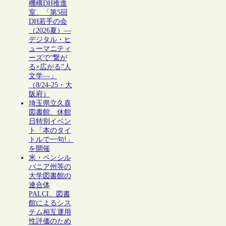
機構DH推進
室、「第5回
DH若手の会
（2026夏）―
デジタル・ヒ
ューマニティ
ーズで“繋が
る×広がる”人
文学―」
（8/24-25・大
阪府）
埼玉県立久喜
図書館、休館
日特別イベン
ト「本のタイ
トルで一句!」
を開催
米・ペンシル
バニア州等の
大学図書館の
連合体
PALCI、図書
館によるシス
テム相互運用
性評価のため