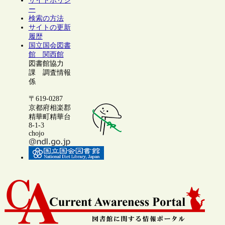
サイトポリシ
ー
検索の方法
サイトの更新
履歴
国立国会図書
館 関西館
図書館協力
課 調査情報
係
〒619-0287
京都府相楽郡
精華町精華台
8-1-3
chojo