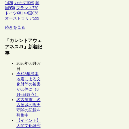
1426
カナダ
1069
韓
国
950
フランス
720
ドイツ
681
中国
638
オーストラリア
599
続きを見る
「カレントアウェ
アネス-R」新着記
事
2026年08月07
日
令和8年熊本
地震による文
化財等の被害
が83件に（8
月6日時点）
名古屋市、名
古屋城の現天
守閣の記録を
募集中
【イベント】
人間文化研究