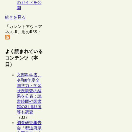
のガイドを公
開
続きを見る
「カレントアウェア
ネス-R」用のRSS：
よく読まれている
コンテンツ（本
日）
文部科学省、
令和8年度全
国学力・学習
状況調査の結
果を公表：読
書時間や図書
館の利用頻度
等も調査
（33）
調査研究報告
会「都道府県