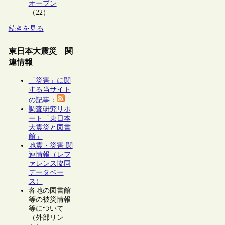
オープン
（22）
続きを見る
東日本大震災 関
連情報
「災害」に関
する当サイト
の記事
：
調査研究リポ
ート「東日本
大震災と図書
館」
地震・災害 関
連情報（レフ
ァレンス協同
データベー
ス）
各地の図書館
等の被災情報
等について
（外部リン