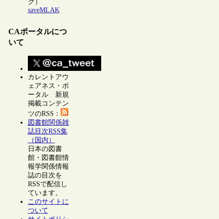
ク）
saveMLAK
CAポータルにつ
いて
カレントアウ
ェアネス・ポ
ータル 新規
掲載コンテン
ツのRSS：
図書館関係雑
誌目次RSS集
（国内）
日本の図書
館・図書館情
報学関係情報
誌の目次を
RSSで配信し
ています。
このサイトに
ついて