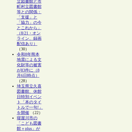
立図書館と市
町村立図書館
等との関係：
「支援」と
「協力」の今
とこれから」
（8/21・オン
ライン、録画
配信あり）
（30）
令和8年熊本
地震による文
化財等の被害
が83件に（8
月6日時点）
（28）
埼玉県立久喜
図書館、休館
日特別イベン
ト「本のタイ
トルで一句!」
を開催
（22）
寝屋川市の
「こども図書
館＋plus」が