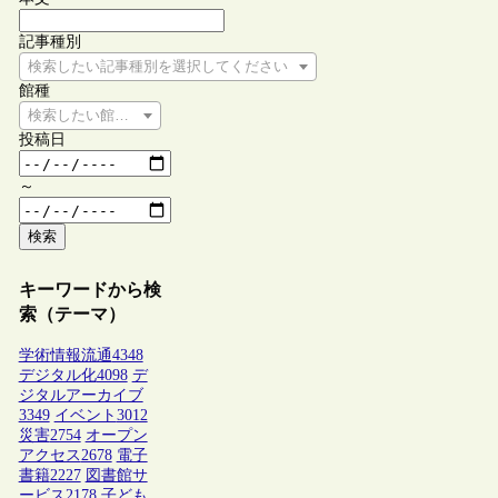
記事種別
検索したい記事種別を選択してください
館種
検索したい館種を選択してください
投稿日
～
検索
キーワードから検
索（テーマ）
学術情報流通
4348
デジタル化
4098
デ
ジタルアーカイブ
3349
イベント
3012
災害
2754
オープン
アクセス
2678
電子
書籍
2227
図書館サ
ービス
2178
子ども