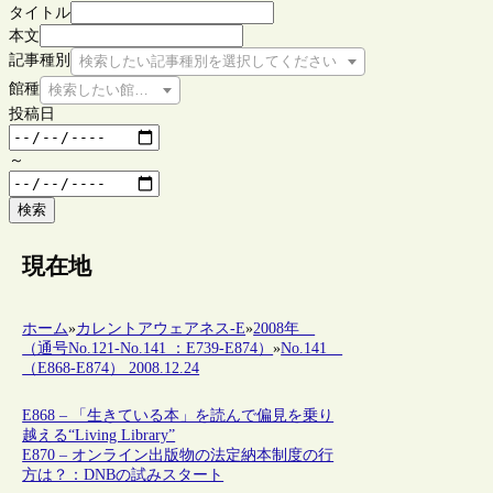
タイトル
本文
記事種別
検索したい記事種別を選択してください
館種
検索したい館種を選択してください
投稿日
～
検索
現在地
ホーム
»
カレントアウェアネス-E
»
2008年
（通号No.121-No.141 ：E739-E874）
»
No.141
（E868-E874） 2008.12.24
E868 – 「生きている本」を読んで偏見を乗り
越える“Living Library”
E870 – オンライン出版物の法定納本制度の行
方は？：DNBの試みスタート