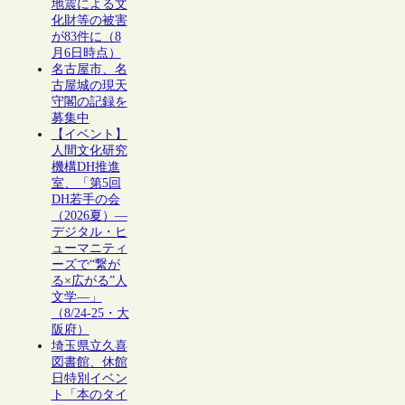
地震による文
化財等の被害
が83件に（8
月6日時点）
名古屋市、名
古屋城の現天
守閣の記録を
募集中
【イベント】
人間文化研究
機構DH推進
室、「第5回
DH若手の会
（2026夏）―
デジタル・ヒ
ューマニティ
ーズで“繋が
る×広がる”人
文学―」
（8/24-25・大
阪府）
埼玉県立久喜
図書館、休館
日特別イベン
ト「本のタイ