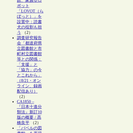
館、家族型ロ
ボット
「LOVOT（ら
ぼっと）」を
設置中：読書
犬の役割も担
う
（2）
調査研究報告
会「都道府県
立図書館と市
町村立図書館
等との関係：
「支援」と
「協力」の今
とこれから」
（8/21・オン
ライン、録画
配信あり）
（2）
CA1850 –
『日本十進分
類法』新訂10
版の概要 / 髙
橋良平
（2）
「バベルの図