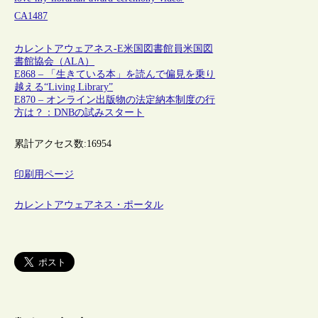
CA1487
カレントアウェアネス-E
米国
図書館員
米国図
書館協会（ALA）
E868 – 「生きている本」を読んで偏見を乗り
越える“Living Library”
E870 – オンライン出版物の法定納本制度の行
方は？：DNBの試みスタート
累計アクセス数:
16954
印刷用ページ
カレントアウェアネス・ポータル