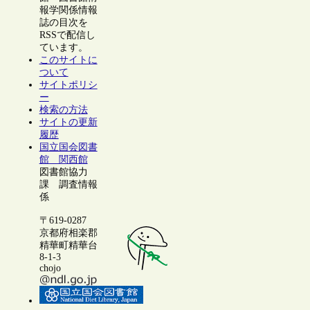
報学関係情報
誌の目次を
RSSで配信し
ています。
このサイトに
ついて
サイトポリシ
ー
検索の方法
サイトの更新
履歴
国立国会図書
館 関西館
図書館協力
課 調査情報
係
〒619-0287
京都府相楽郡
精華町精華台
8-1-3
chojo