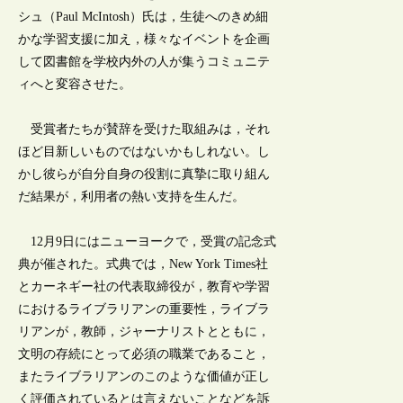
シュ（Paul McIntosh）氏は，生徒へのきめ細
かな学習支援に加え，様々なイベントを企画
して図書館を学校内外の人が集うコミュニテ
ィへと変容させた。
受賞者たちが賛辞を受けた取組みは，それ
ほど目新しいものではないかもしれない。し
かし彼らが自分自身の役割に真摯に取り組ん
だ結果が，利用者の熱い支持を生んだ。
12月9日にはニューヨークで，受賞の記念式
典が催された。式典では，New York Times社
とカーネギー社の代表取締役が，教育や学習
におけるライブラリアンの重要性，ライブラ
リアンが，教師，ジャーナリストとともに，
文明の存続にとって必須の職業であること，
またライブラリアンのこのような価値が正し
く評価されているとは言えないことなどを訴