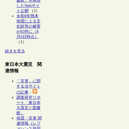
書館」を再現
したWebサイ
ト公開
（2）
令和8年熊本
地震による文
化財等の被害
が83件に（8
月6日時点）
（1）
続きを見る
東日本大震災 関
連情報
「災害」に関
する当サイト
の記事
：
調査研究リポ
ート「東日本
大震災と図書
館」
地震・災害 関
連情報（レフ
ァレンス協同