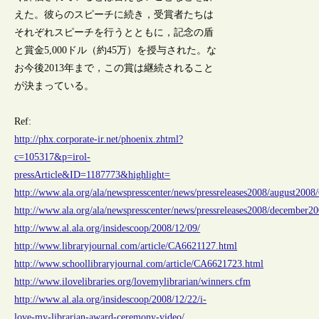
えた。彼らのスピーチに続き，受賞者たちは
それぞれスピーチを行うとともに，記念の盾
と賞金5,000ドル（約45万）を授与された。な
お今後2013年まで，この賞は継続されること
が決まっている。
Ref:
http://phx.corporate-ir.net/phoenix.zhtml?
c=105317&p=irol-
pressArticle&ID=1187773&highlight=
http://www.ala.org/ala/newspresscenter/news/pressreleases2008/august20
http://www.ala.org/ala/newspresscenter/news/pressreleases2008/december2
http://www.al.ala.org/insidescoop/2008/12/09/
http://www.libraryjournal.com/article/CA6621127.html
http://www.schoollibraryjournal.com/article/CA6621723.html
http://www.ilovelibraries.org/lovemylibrarian/winners.cfm
http://www.al.ala.org/insidescoop/2008/12/22/i-
love-my-librarian-award-ceremony-video/