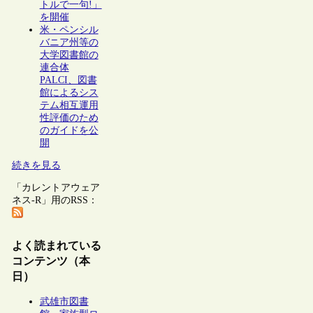
トルで一句!」
を開催
米・ペンシル
バニア州等の
大学図書館の
連合体
PALCI、図書
館によるシス
テム相互運用
性評価のため
のガイドを公
開
続きを見る
「カレントアウェア
ネス-R」用のRSS：
よく読まれている
コンテンツ（本
日）
武雄市図書