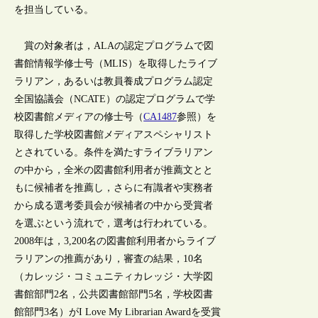
を担当している。
賞の対象者は，ALAの認定プログラムで図
書館情報学修士号（MLIS）を取得したライブ
ラリアン，あるいは教員養成プログラム認定
全国協議会（NCATE）の認定プログラムで学
校図書館メディアの修士号（
CA1487
参照）を
取得した学校図書館メディアスペシャリスト
とされている。条件を満たすライブラリアン
の中から，全米の図書館利用者が推薦文とと
もに候補者を推薦し，さらに有識者や実務者
から成る選考委員会が候補者の中から受賞者
を選ぶという流れで，選考は行われている。
2008年は，3,200名の図書館利用者からライブ
ラリアンの推薦があり，審査の結果，10名
（カレッジ・コミュニティカレッジ・大学図
書館部門2名，公共図書館部門5名，学校図書
館部門3名）がI Love My Librarian Awardを受賞