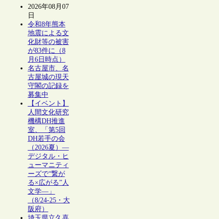
2026年08月07
日
令和8年熊本
地震による文
化財等の被害
が83件に（8
月6日時点）
名古屋市、名
古屋城の現天
守閣の記録を
募集中
【イベント】
人間文化研究
機構DH推進
室、「第5回
DH若手の会
（2026夏）―
デジタル・ヒ
ューマニティ
ーズで“繋が
る×広がる”人
文学―」
（8/24-25・大
阪府）
埼玉県立久喜