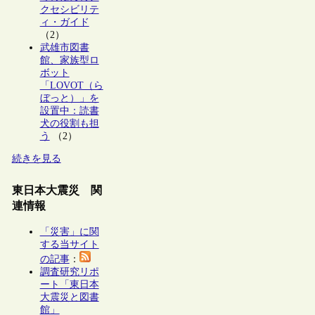
クセシビリテ
ィ・ガイド
（2）
武雄市図書
館、家族型ロ
ボット
「LOVOT（ら
ぼっと）」を
設置中：読書
犬の役割も担
う
（2）
続きを見る
東日本大震災 関
連情報
「災害」に関
する当サイト
の記事
：
調査研究リポ
ート「東日本
大震災と図書
館」