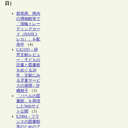
日）
群馬県、県内
の博物館等で
「埴輪トレー
ディングカー
ド（HANIト
レカ）」を配
布中
（4）
CA2103 – 研
究文献レビュ
ー：子どもの
読書と図書館
をめぐる20
年：文献にみ
る児童サービ
スの展開 / 汐
﨑順子
（3）
「バベルの図
書館」を再現
したWebサイ
ト公開
（3）
E2904 – フラ
ンスの図書館
等のためのア