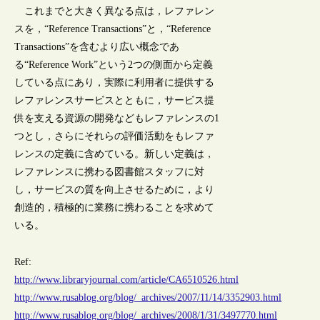
これまでと大きく異なる点は，レファレン
スを，“Reference Transactions”と，“Reference
Transactions”を含むより広い概念であ
る“Reference Work”という2つの側面から定義
している点にあり，実際に利用者に提供する
レファレンスサービスとともに，サービス提
供を支える資源の開発などもレファレンスの1
つとし，さらにそれらの評価活動をもレファ
レンスの定義に含めている。新しい定義は，
レファレンスに携わる図書館スタッフに対
し，サービスの質を向上させるために，より
創造的，積極的に業務に携わることを求めて
いる。
Ref:
http://www.libraryjournal.com/article/CA6510526.html
http://www.rusablog.org/blog/_archives/2007/11/14/3352903.html
http://www.rusablog.org/blog/_archives/2008/1/31/3497770.html