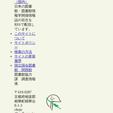
（国内）
日本の図書
館・図書館情
報学関係情報
誌の目次を
RSSで配信し
ています。
このサイトに
ついて
サイトポリシ
ー
検索の方法
サイトの更新
履歴
国立国会図書
館 関西館
図書館協力
課 調査情報
係
〒619-0287
京都府相楽郡
精華町精華台
8-1-3
chojo