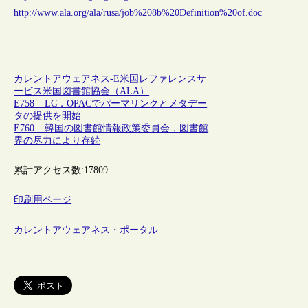
http://www.ala.org/ala/rusa/job%208b%20Definition%20of.doc
カレントアウェアネス-E
米国
レファレンスサ
ービス
米国図書館協会（ALA）
E758 – LC，OPACでパーマリンクとメタデー
タの提供を開始
E760 – 韓国の図書館情報政策委員会，図書館
界の尽力により存続
累計アクセス数:
17809
印刷用ページ
カレントアウェアネス・ポータル