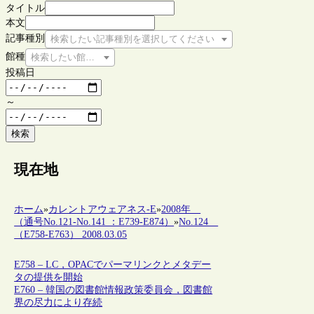
タイトル
本文
記事種別
検索したい記事種別を選択してください
館種
検索したい館種を選択してください
投稿日
～
検索
現在地
ホーム
»
カレントアウェアネス-E
»
2008年
（通号No.121-No.141 ：E739-E874）
»
No.124
（E758-E763） 2008.03.05
E758 – LC，OPACでパーマリンクとメタデー
タの提供を開始
E760 – 韓国の図書館情報政策委員会，図書館
界の尽力により存続