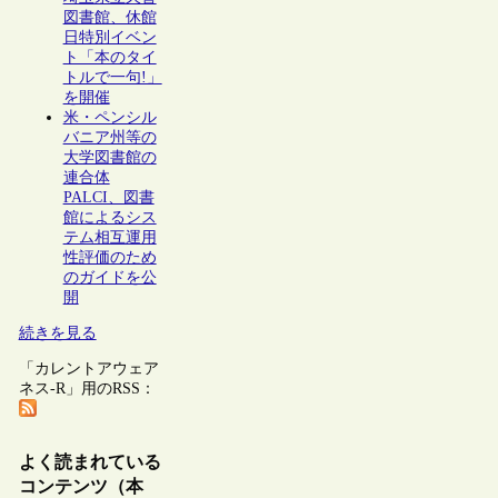
図書館、休館
日特別イベン
ト「本のタイ
トルで一句!」
を開催
米・ペンシル
バニア州等の
大学図書館の
連合体
PALCI、図書
館によるシス
テム相互運用
性評価のため
のガイドを公
開
続きを見る
「カレントアウェア
ネス-R」用のRSS：
よく読まれている
コンテンツ（本