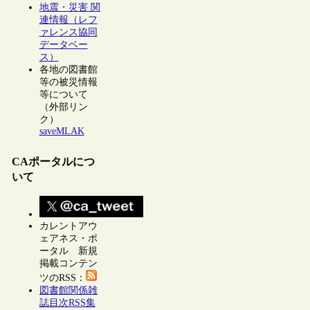
地震・災害 関
連情報（レフ
ァレンス協同
データベー
ス）
各地の図書館
等の被災情報
等について
（外部リン
ク）
saveMLAK
CAポータルにつ
いて
カレントアウ
ェアネス・ポ
ータル 新規
掲載コンテン
ツのRSS：
図書館関係雑
誌目次RSS集