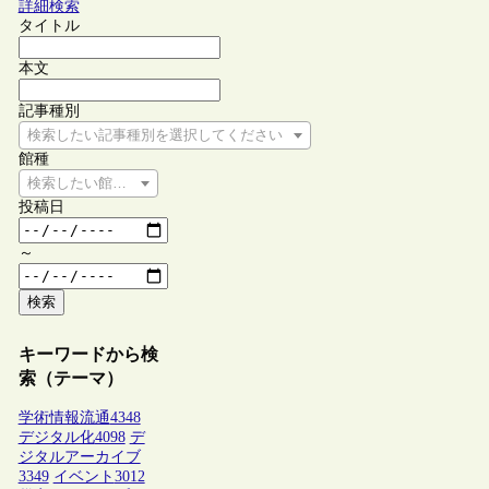
詳細検索
タイトル
本文
記事種別
検索したい記事種別を選択してください
館種
検索したい館種を選択してください
投稿日
～
検索
キーワードから検
索（テーマ）
学術情報流通
4348
デジタル化
4098
デ
ジタルアーカイブ
3349
イベント
3012