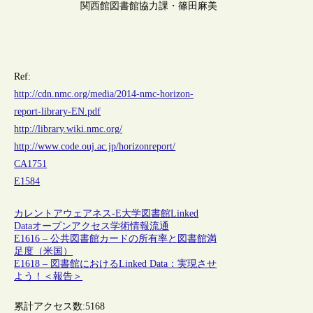
関西館図書館協力課・篠田麻美
Ref:
http://cdn.nmc.org/media/2014-nmc-horizon-
report-library-EN.pdf
http://library.wiki.nmc.org/
http://www.code.ouj.ac.jp/horizonreport/
CA1751
E1584
カレントアウェアネス-E
大学図書館
Linked
Data
オープンアクセス
学術情報流通
E1616 – 公共図書館カードの所有率と図書館満
足度（米国）
E1618 – 図書館におけるLinked Data：実現させ
よう！＜報告＞
累計アクセス数:
5168