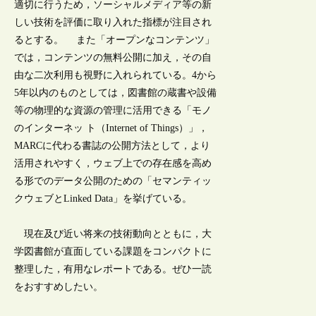
適切に行うため，ソーシャルメディア等の新
しい技術を評価に取り入れた指標が注目され
るとする。 また「オープンなコンテンツ」
では，コンテンツの無料公開に加え，その自
由な二次利用も視野に入れられている。4から
5年以内のものとしては，図書館の蔵書や設備
等の物理的な資源の管理に活用できる「モノ
のインターネッ ト（Internet of Things）」，
MARCに代わる書誌の公開方法として，より
活用されやすく，ウェブ上での存在感を高め
る形でのデータ公開のための「セマンティッ
クウェブとLinked Data」を挙げている。
現在及び近い将来の技術動向とともに，大
学図書館が直面している課題をコンパクトに
整理した，有用なレポートである。ぜひ一読
をおすすめしたい。