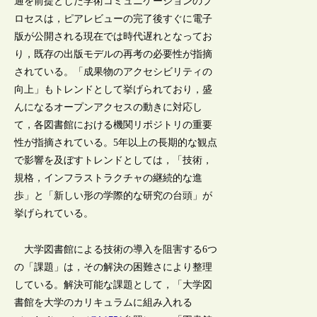
通を前提とした学術コミュニケーションのプ
ロセスは，ピアレビューの完了後すぐに電子
版が公開される現在では時代遅れとなってお
り，既存の出版モデルの再考の必要性が指摘
されている。「成果物のアクセシビリティの
向上」もトレンドとして挙げられており，盛
んになるオープンアクセスの動きに対応し
て，各図書館における機関リポジトリの重要
性が指摘されている。5年以上の長期的な観点
で影響を及ぼすトレンドとしては，「技術，
規格，インフラストラクチャの継続的な進
歩」と「新しい形の学際的な研究の台頭」が
挙げられている。
大学図書館による技術の導入を阻害する6つ
の「課題」は，その解決の困難さにより整理
している。解決可能な課題として，「大学図
書館を大学のカリキュラムに組み入れる