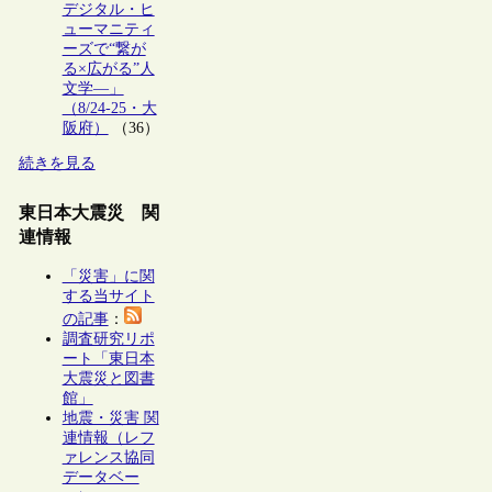
デジタル・ヒ
ューマニティ
ーズで“繋が
る×広がる”人
文学―」
（8/24-25・大
阪府）
（36）
続きを見る
東日本大震災 関
連情報
「災害」に関
する当サイト
の記事
：
調査研究リポ
ート「東日本
大震災と図書
館」
地震・災害 関
連情報（レフ
ァレンス協同
データベー