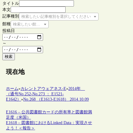
タイトル
本文
記事種別
検索したい記事種別を選択してください
館種
検索したい館種を選択してください
投稿日
～
検索
現在地
ホーム
»
カレントアウェアネス-E
»
2014年
（通号No.252-No.273 ： E1521-
E1642）
»
No.268 （E1613-E1618） 2014.10.09
E1616 – 公共図書館カードの所有率と図書館満
足度（米国）
E1618 – 図書館におけるLinked Data：実現させ
よう！＜報告＞