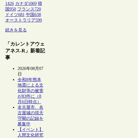
1426
カナダ
1069
韓
国
950
フランス
720
ドイツ
681
中国
638
オーストラリア
599
続きを見る
「カレントアウェ
アネス-R」新着記
事
2026年08月07
日
令和8年熊本
地震による文
化財等の被害
が83件に（8
月6日時点）
名古屋市、名
古屋城の現天
守閣の記録を
募集中
【イベント】
人間文化研究