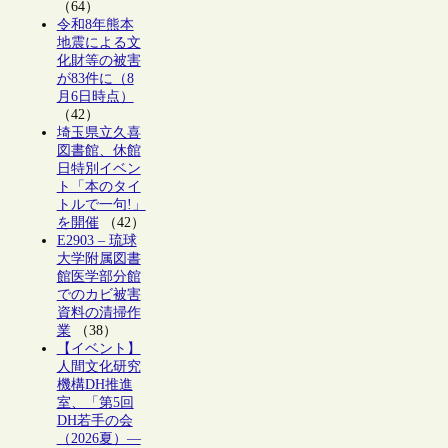
（64）
令和8年熊本
地震による文
化財等の被害
が83件に（8
月6日時点）
（42）
埼玉県立久喜
図書館、休館
日特別イベン
ト「本のタイ
トルで一句!」
を開催
（42）
E2903 – 琉球
大学附属図書
館医学部分館
でのカビ被害
資料の清掃作
業
（38）
【イベント】
人間文化研究
機構DH推進
室、「第5回
DH若手の会
（2026夏）―