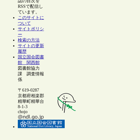
誌の目次を
RSSで配信し
ています。
このサイトに
ついて
サイトポリシ
ー
検索の方法
サイトの更新
履歴
国立国会図書
館 関西館
図書館協力
課 調査情報
係
〒619-0287
京都府相楽郡
精華町精華台
8-1-3
chojo