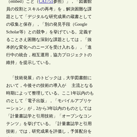
（embed）こと（
CA1751
参照）」，「図書館
員の役割とスキルの再考」を，解決困難な課
題として「デジタルな研究成果の蔵書として
の収集と保存」，「別の発見手段（Google
Scholar等）との競争」を挙げている。定義す
ることさえ困難な深刻な課題としては，「抜
本的な変化へのニーズを受け入れる」，「進
行中の統合，相互運用，協力プロジェクトの
維持」を提示している。
「技術発展」のトピックは，大学図書館に
おいて，今後その技術の導入が 主流となる
時期によって整理している。ここ1年以内のも
のとして「電子出版」，「モバイルアプリケ
ーション」が，2から3年以内のものとしては
「計量書誌学と引用技術」「オープンなコン
テンツ」を挙げている。「計量書誌学と引用
技術」では，研究成果を評価し，予算配分を