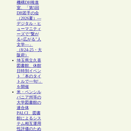
機構DH推進
室、「第5回
DH若手の会
（2026夏）―
デジタル・ヒ
ューマニティ
ーズで“繋が
る×広がる”人
文学―」
（8/24-25・大
阪府）
埼玉県立久喜
図書館、休館
日特別イベン
ト「本のタイ
トルで一句!」
を開催
米・ペンシル
バニア州等の
大学図書館の
連合体
PALCI、図書
館によるシス
テム相互運用
性評価のため