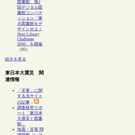
図書館、第2
回デジタル図
書館コンペテ
ィション「東
大図書館をデ
ザインせよ！
Next Library
Challenge
2030」を開催
（95）
続きを見る
東日本大震災 関
連情報
「災害」に関
する当サイト
の記事
：
調査研究リポ
ート「東日本
大震災と図書
館」
地震・災害 関
連情報（レフ