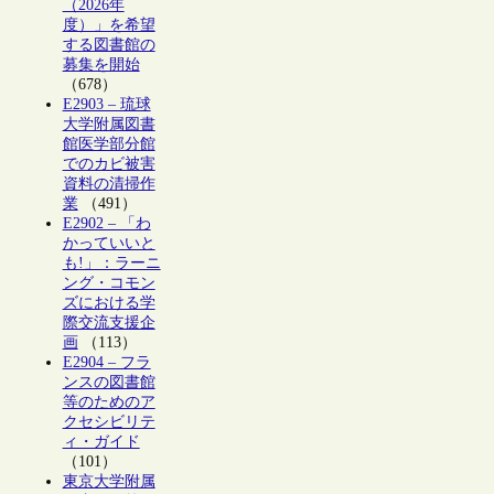
（2026年
度）」を希望
する図書館の
募集を開始
（678）
E2903 – 琉球
大学附属図書
館医学部分館
でのカビ被害
資料の清掃作
業
（491）
E2902 – 「わ
かっていいと
も!」：ラーニ
ング・コモン
ズにおける学
際交流支援企
画
（113）
E2904 – フラ
ンスの図書館
等のためのア
クセシビリテ
ィ・ガイド
（101）
東京大学附属