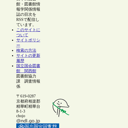
館・図書館情
報学関係情報
誌の目次を
RSSで配信し
ています。
このサイトに
ついて
サイトポリシ
ー
検索の方法
サイトの更新
履歴
国立国会図書
館 関西館
図書館協力
課 調査情報
係
〒619-0287
京都府相楽郡
精華町精華台
8-1-3
chojo