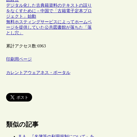
デジタル化した古典籍資料のテキストの誤り
をなくすために－中国で「古籍電子定本プロ
ジェクト」始動
無料ホスティングサービスによってホームペ
ージを提供していた公共図書館が落ちた「落
とし穴」
累計アクセス数:
6963
印刷用ページ
カレントアウェアネス・ポータル
類似の記事
JLA、『名簿等の利用規制について』を