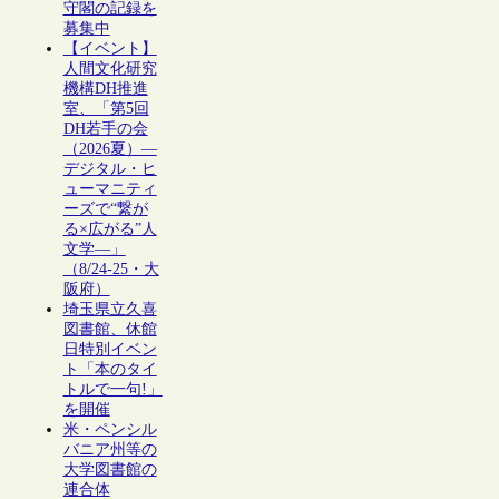
守閣の記録を
募集中
【イベント】
人間文化研究
機構DH推進
室、「第5回
DH若手の会
（2026夏）―
デジタル・ヒ
ューマニティ
ーズで“繋が
る×広がる”人
文学―」
（8/24-25・大
阪府）
埼玉県立久喜
図書館、休館
日特別イベン
ト「本のタイ
トルで一句!」
を開催
米・ペンシル
バニア州等の
大学図書館の
連合体