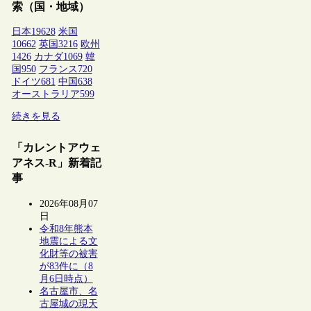
索（国・地域）
日本
19628
米国
10662
英国
3216
欧州
1426
カナダ
1069
韓
国
950
フランス
720
ドイツ
681
中国
638
オーストラリア
599
続きを見る
「カレントアウェ
アネス-R」新着記
事
2026年08月07
日
令和8年熊本
地震による文
化財等の被害
が83件に（8
月6日時点）
名古屋市、名
古屋城の現天