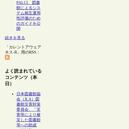
PALCI、図書
館によるシス
テム相互運用
性評価のため
のガイドを公
開
続きを見る
「カレントアウェア
ネス-R」用のRSS：
よく読まれている
コンテンツ（本
日）
日本図書館協
会（JLA）図
書館災害対策
委員会、「災
害等により被
災した図書館
等への助成