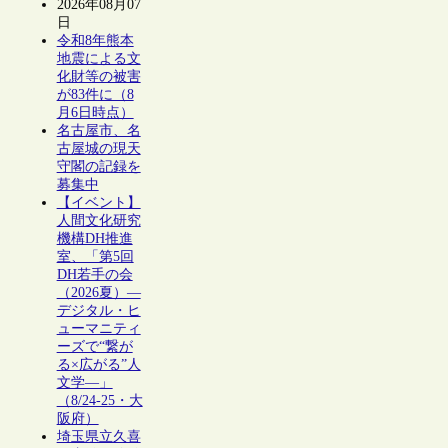
2026年08月07
日
令和8年熊本
地震による文
化財等の被害
が83件に（8
月6日時点）
名古屋市、名
古屋城の現天
守閣の記録を
募集中
【イベント】
人間文化研究
機構DH推進
室、「第5回
DH若手の会
（2026夏）―
デジタル・ヒ
ューマニティ
ーズで“繋が
る×広がる”人
文学―」
（8/24-25・大
阪府）
埼玉県立久喜