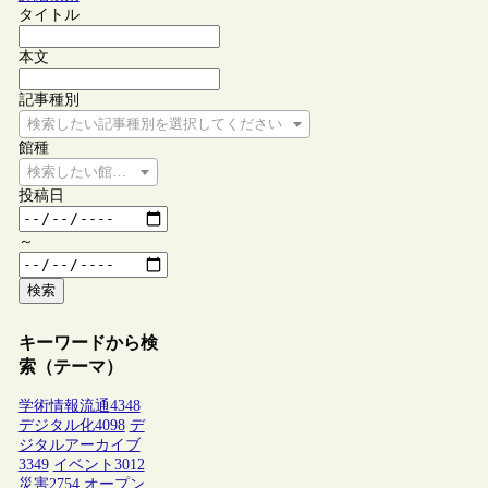
タイトル
本文
記事種別
検索したい記事種別を選択してください
館種
検索したい館種を選択してください
投稿日
～
検索
キーワードから検
索（テーマ）
学術情報流通
4348
デジタル化
4098
デ
ジタルアーカイブ
3349
イベント
3012
災害
2754
オープン