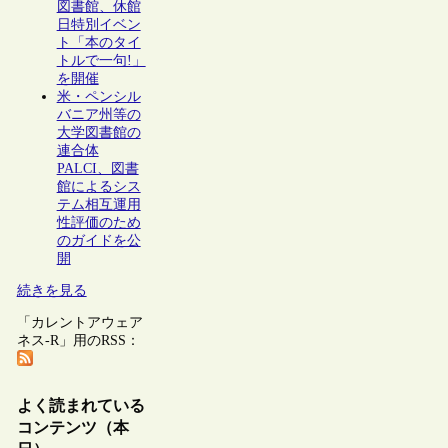
図書館、休館
日特別イベン
ト「本のタイ
トルで一句!」
を開催
米・ペンシル
バニア州等の
大学図書館の
連合体
PALCI、図書
館によるシス
テム相互運用
性評価のため
のガイドを公
開
続きを見る
「カレントアウェア
ネス-R」用のRSS：
よく読まれている
コンテンツ（本