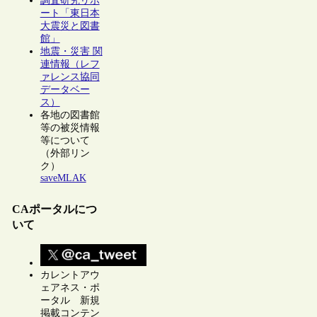
調査研究リポ
ート「東日本
大震災と図書
館」
地震・災害 関
連情報（レフ
ァレンス協同
データベー
ス）
各地の図書館
等の被災情報
等について
（外部リン
ク）
saveMLAK
CAポータルにつ
いて
カレントアウ
ェアネス・ポ
ータル 新規
掲載コンテン