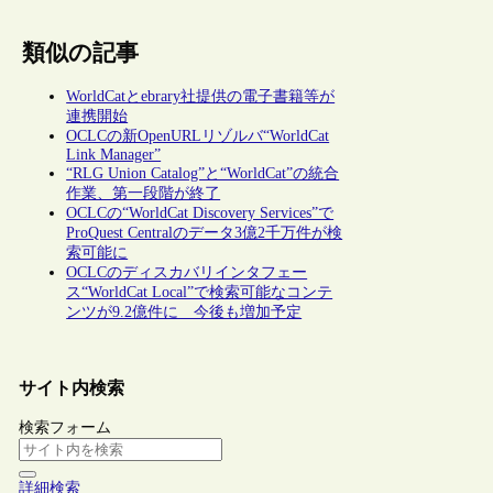
類似の記事
WorldCatとebrary社提供の電子書籍等が
連携開始
OCLCの新OpenURLリゾルバ“WorldCat
Link Manager”
“RLG Union Catalog”と“WorldCat”の統合
作業、第一段階が終了
OCLCの“WorldCat Discovery Services”で
ProQuest Centralのデータ3億2千万件が検
索可能に
OCLCのディスカバリインタフェー
ス“WorldCat Local”で検索可能なコンテ
ンツが9.2億件に 今後も増加予定
サイト内検索
検索フォーム
詳細検索