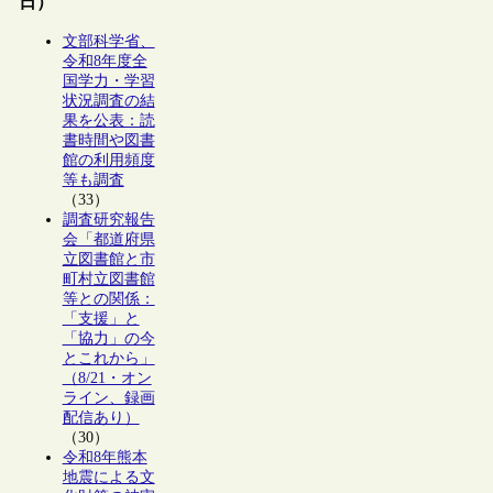
日）
文部科学省、
令和8年度全
国学力・学習
状況調査の結
果を公表：読
書時間や図書
館の利用頻度
等も調査
（33）
調査研究報告
会「都道府県
立図書館と市
町村立図書館
等との関係：
「支援」と
「協力」の今
とこれから」
（8/21・オン
ライン、録画
配信あり）
（30）
令和8年熊本
地震による文