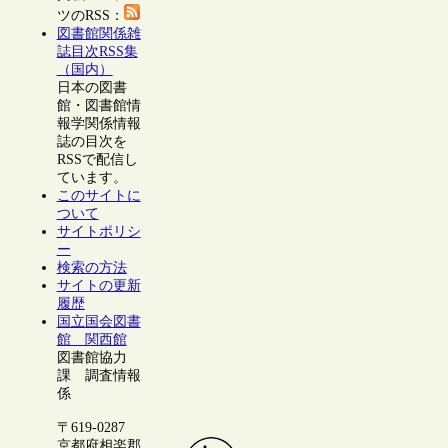
ツのRSS：
図書館関係雑
誌目次RSS集
（国内）
日本の図書
館・図書館情
報学関係情報
誌の目次を
RSSで配信し
ています。
このサイトに
ついて
サイトポリシ
ー
検索の方法
サイトの更新
履歴
国立国会図書
館 関西館
図書館協力
課 調査情報
係
〒619-0287
京都府相楽郡