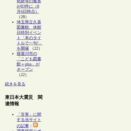
化財等の被害
が83件に（8
月6日時点）
（28）
埼玉県立久喜
図書館、休館
日特別イベン
ト「本のタイ
トルで一句!」
を開催
（22）
寝屋川市の
「こども図書
館＋plus」が
オープン
（22）
続きを見る
東日本大震災 関
連情報
「災害」に関
する当サイト
の記事
：