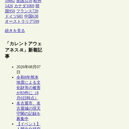
10662
英国
3216
欧州
1426
カナダ
1069
韓
国
950
フランス
720
ドイツ
681
中国
638
オーストラリア
599
続きを見る
「カレントアウェ
アネス-R」新着記
事
2026年08月07
日
令和8年熊本
地震による文
化財等の被害
が83件に（8
月6日時点）
名古屋市、名
古屋城の現天
守閣の記録を
募集中
【イベント】