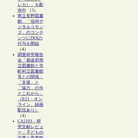
レカ）」を配
布中
（5）
県立長野図書
館、「信州デ
ジタルコモン
ズ」のコンテ
ンツにDOIの
付与を開始
（4）
調査研究報告
会「都道府県
立図書館と市
町村立図書館
等との関係：
「支援」と
「協力」の今
とこれから」
（8/21・オン
ライン、録画
配信あり）
（4）
CA2103 – 研
究文献レビュ
ー：子どもの
読書と図書館