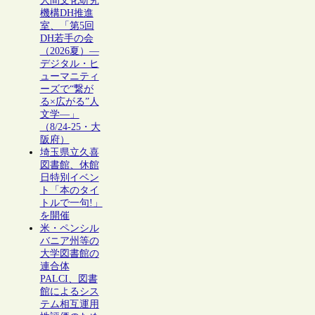
人間文化研究
機構DH推進
室、「第5回
DH若手の会
（2026夏）―
デジタル・ヒ
ューマニティ
ーズで“繋が
る×広がる”人
文学―」
（8/24-25・大
阪府）
埼玉県立久喜
図書館、休館
日特別イベン
ト「本のタイ
トルで一句!」
を開催
米・ペンシル
バニア州等の
大学図書館の
連合体
PALCI、図書
館によるシス
テム相互運用