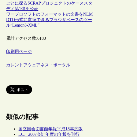
ごとに探るSCRAPプロジェクトのケーススタ
ディ第1弾を公表
ワープロソフトのフォーマットの文書をNLM
DTD形式に変換できるブラウザベースのツー
ル“Lemon8-XML”
累計アクセス数:
6180
印刷用ページ
カレントアウェアネス・ポータル
類似の記事
国立国会図書館年報平成18年度版
LC、2007会計年度の年報を刊行