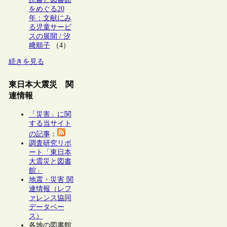
をめぐる20
年：文献にみ
る児童サービ
スの展開 / 汐
﨑順子
（4）
続きを見る
東日本大震災 関
連情報
「災害」に関
する当サイト
の記事
：
調査研究リポ
ート「東日本
大震災と図書
館」
地震・災害 関
連情報（レフ
ァレンス協同
データベー
ス）
各地の図書館