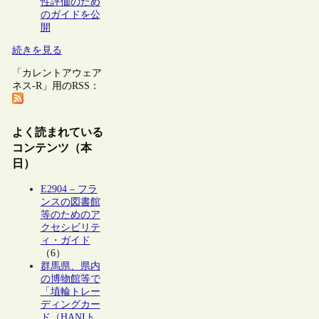
性評価のため
のガイドを公
開
続きを見る
「カレントアウェア
ネス-R」用のRSS：
よく読まれている
コンテンツ（本
日）
E2904 – フラ
ンスの図書館
等のためのア
クセシビリテ
ィ・ガイド
（6）
群馬県、県内
の博物館等で
「埴輪トレー
ディングカー
ド（HANIト