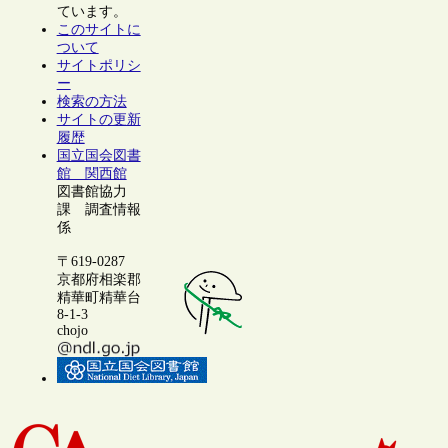
ています。
このサイトに
ついて
サイトポリシ
ー
検索の方法
サイトの更新
履歴
国立国会図書
館 関西館
図書館協力
課 調査情報
係
〒619-0287
京都府相楽郡
精華町精華台
8-1-3
chojo