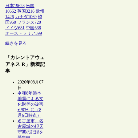
日本
19628
米国
10662
英国
3216
欧州
1426
カナダ
1069
韓
国
950
フランス
720
ドイツ
681
中国
638
オーストラリア
599
続きを見る
「カレントアウェ
アネス-R」新着記
事
2026年08月07
日
令和8年熊本
地震による文
化財等の被害
が83件に（8
月6日時点）
名古屋市、名
古屋城の現天
守閣の記録を
募集中