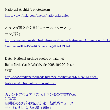
Nationaal Archief’s photostream
http://www.flickr.com/photos/nationaalarchief
オランダ国立公文書館ニュースリリース（オ
ランダ語）
http://www.nationaalarchief.nl/nieuws/nieuws/Nationaal_Archief_op_Fli
ComponentID=15674&SourcePageID=12907#1
Dutch National Archive photos on internet
Radio Netherlands Worldwide 2008/10/27付けの
記事
http://www.radionetherlands.nl/news/international/6027431/Dutch-
National-Archive-photos-on-internet
カレントアウェアネス-R
オランダ
公文書館
Web
2.0
写真
新聞紙の発行部数減が加速、新聞系ニュース
サイトの利用は大幅増（米国）