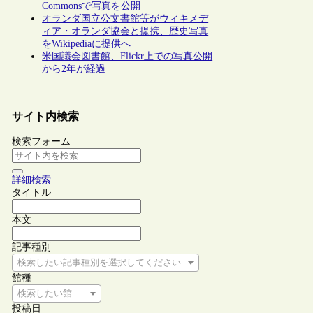
Commonsで写真を公開
オランダ国立公文書館等がウィキメデ
ィア・オランダ協会と提携、歴史写真
をWikipediaに提供へ
米国議会図書館、Flickr上での写真公開
から2年が経過
サイト内検索
検索フォーム
詳細検索
タイトル
本文
記事種別
検索したい記事種別を選択してください
館種
検索したい館種を選択してください
投稿日