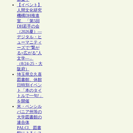
【イベント】
人間文化研究
機構DH推進
室、「第5回
DH若手の会
（2026夏）―
デジタル・ヒ
ューマニティ
ーズで“繋が
る×広がる”人
文学―」
（8/24-25・大
阪府）
埼玉県立久喜
図書館、休館
日特別イベン
ト「本のタイ
トルで一句!」
を開催
米・ペンシル
バニア州等の
大学図書館の
連合体
PALCI、図書