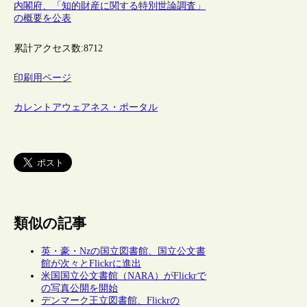
内閣府、「知的財産に関する特別世論調査」
の概要を公表
累計アクセス数:
8712
印刷用ページ
カレントアウェアネス・ポータル
類似の記事
英・豪・Nzの国立図書館、国立公文書
館が次々とFlickrに進出
米国国立公文書館（NARA）がFlickrで
の写真公開を開始
デンマーク王立図書館、Flickrの