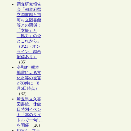
調査研究報告
会「都道府県
立図書館と市
町村立図書館
等との関係：
「支援」と
「協力」の今
とこれから」
（8/21・オン
ライン、録画
配信あり）
（35）
令和8年熊本
地震による文
化財等の被害
が83件に（8
月6日時点）
（32）
埼玉県立久喜
図書館、休館
日特別イベン
ト「本のタイ
トルで一句!」
を開催
（26）
E2904 – フラ