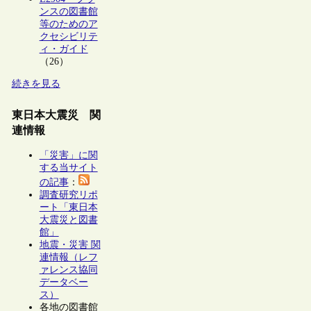
ンスの図書館
等のためのア
クセシビリテ
ィ・ガイド
（26）
続きを見る
東日本大震災 関
連情報
「災害」に関
する当サイト
の記事
：
調査研究リポ
ート「東日本
大震災と図書
館」
地震・災害 関
連情報（レフ
ァレンス協同
データベー
ス）
各地の図書館