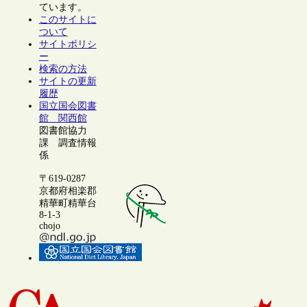
ています。
このサイトに
ついて
サイトポリシ
ー
検索の方法
サイトの更新
履歴
国立国会図書
館 関西館
図書館協力
課 調査情報
係
〒619-0287
京都府相楽郡
精華町精華台
8-1-3
chojo