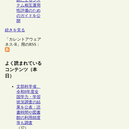
館によるシス
テム相互運用
性評価のため
のガイドを公
開
続きを見る
「カレントアウェア
ネス-R」用のRSS：
よく読まれている
コンテンツ（本
日）
文部科学省、
令和8年度全
国学力・学習
状況調査の結
果を公表：読
書時間や図書
館の利用頻度
等も調査
（37）