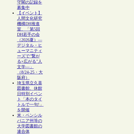
守閣の記録を
募集中
【イベント】
人間文化研究
機構DH推進
室、「第5回
DH若手の会
（2026夏）―
デジタル・ヒ
ューマニティ
ーズで“繋が
る×広がる”人
文学―」
（8/24-25・大
阪府）
埼玉県立久喜
図書館、休館
日特別イベン
ト「本のタイ
トルで一句!」
を開催
米・ペンシル
バニア州等の
大学図書館の
連合体