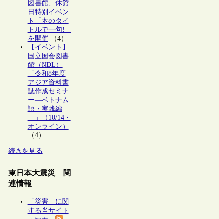
図書館、休館
日特別イベン
ト「本のタイ
トルで一句!」
を開催
（4）
【イベント】
国立国会図書
館（NDL）
「令和8年度
アジア資料書
誌作成セミナ
ー―ベトナム
語・実践編
―」（10/14・
オンライン）
（4）
続きを見る
東日本大震災 関
連情報
「災害」に関
する当サイト