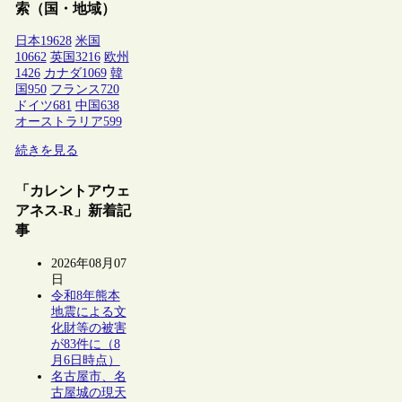
索（国・地域）
日本
19628
米国
10662
英国
3216
欧州
1426
カナダ
1069
韓
国
950
フランス
720
ドイツ
681
中国
638
オーストラリア
599
続きを見る
「カレントアウェ
アネス-R」新着記
事
2026年08月07
日
令和8年熊本
地震による文
化財等の被害
が83件に（8
月6日時点）
名古屋市、名
古屋城の現天