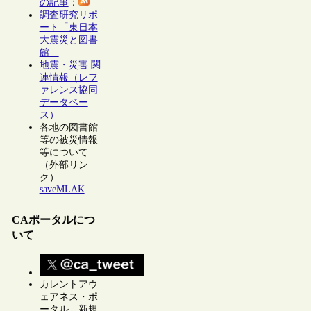
の記事
：
調査研究リポ
ート「東日本
大震災と図書
館」
地震・災害 関
連情報（レフ
ァレンス協同
データベー
ス）
各地の図書館
等の被災情報
等について
（外部リン
ク）
saveMLAK
CAポータルにつ
いて
カレントアウ
ェアネス・ポ
ータル 新規