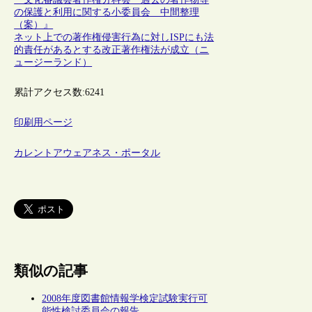
の保護と利用に関する小委員会 中間整理
（案）』
ネット上での著作権侵害行為に対しISPにも法
的責任があるとする改正著作権法が成立（ニ
ュージーランド）
累計アクセス数:
6241
印刷用ページ
カレントアウェアネス・ポータル
類似の記事
2008年度図書館情報学検定試験実行可
能性検討委員会の報告