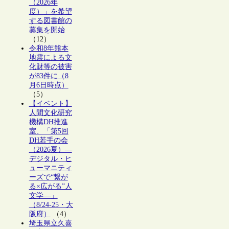
（2026年
度）」を希望
する図書館の
募集を開始
（12）
令和8年熊本
地震による文
化財等の被害
が83件に（8
月6日時点）
（5）
【イベント】
人間文化研究
機構DH推進
室、「第5回
DH若手の会
（2026夏）―
デジタル・ヒ
ューマニティ
ーズで“繋が
る×広がる”人
文学―」
（8/24-25・大
阪府）
（4）
埼玉県立久喜