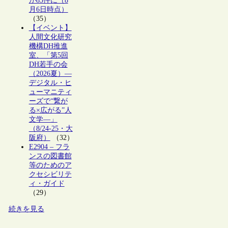
が83件に（8
月6日時点）
（35）
【イベント】
人間文化研究
機構DH推進
室、「第5回
DH若手の会
（2026夏）―
デジタル・ヒ
ューマニティ
ーズで“繋が
る×広がる”人
文学―」
（8/24-25・大
阪府）
（32）
E2904 – フラ
ンスの図書館
等のためのア
クセシビリテ
ィ・ガイド
（29）
続きを見る