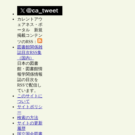
カレントアウ
ェアネス・ポ
ータル 新規
掲載コンテン
ツのRSS：
図書館関係雑
誌目次RSS集
（国内）
日本の図書
館・図書館情
報学関係情報
誌の目次を
RSSで配信し
ています。
このサイトに
ついて
サイトポリシ
ー
検索の方法
サイトの更新
履歴
国立国会図書