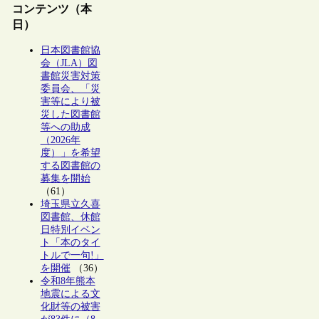
コンテンツ（本
日）
日本図書館協
会（JLA）図
書館災害対策
委員会、「災
害等により被
災した図書館
等への助成
（2026年
度）」を希望
する図書館の
募集を開始
（61）
埼玉県立久喜
図書館、休館
日特別イベン
ト「本のタイ
トルで一句!」
を開催
（36）
令和8年熊本
地震による文
化財等の被害