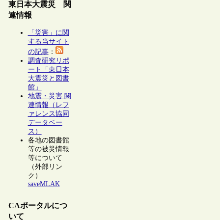
東日本大震災 関
連情報
「災害」に関
する当サイト
の記事
：
調査研究リポ
ート「東日本
大震災と図書
館」
地震・災害 関
連情報（レフ
ァレンス協同
データベー
ス）
各地の図書館
等の被災情報
等について
（外部リン
ク）
saveMLAK
CAポータルにつ
いて