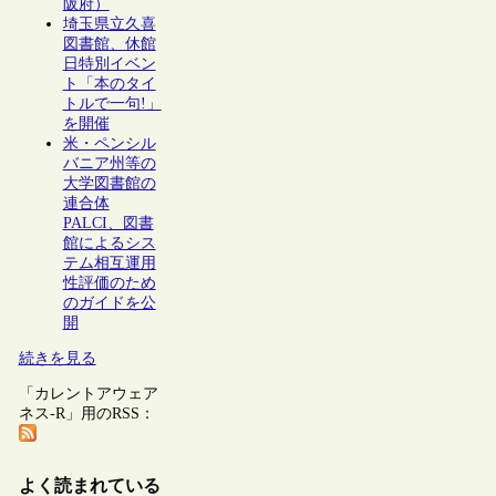
阪府）
埼玉県立久喜
図書館、休館
日特別イベン
ト「本のタイ
トルで一句!」
を開催
米・ペンシル
バニア州等の
大学図書館の
連合体
PALCI、図書
館によるシス
テム相互運用
性評価のため
のガイドを公
開
続きを見る
「カレントアウェア
ネス-R」用のRSS：
よく読まれている