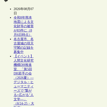
事
2026年08月07
日
令和8年熊本
地震による文
化財等の被害
が83件に（8
月6日時点）
名古屋市、名
古屋城の現天
守閣の記録を
募集中
【イベント】
人間文化研究
機構DH推進
室、「第5回
DH若手の会
（2026夏）―
デジタル・ヒ
ューマニティ
ーズで“繋が
る×広がる”人
文学―」
（8/24-25・大