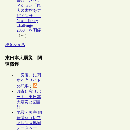
書館コンペテ
ィション「東
大図書館をデ
ザインせよ！
Next Library
Challenge
2030」を開催
（94）
続きを見る
東日本大震災 関
連情報
「災害」に関
する当サイト
の記事
：
調査研究リポ
ート「東日本
大震災と図書
館」
地震・災害 関
連情報（レフ
ァレンス協同
データベー