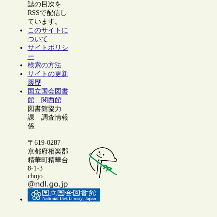
誌の目次を
RSSで配信し
ています。
このサイトに
ついて
サイトポリシ
ー
検索の方法
サイトの更新
履歴
国立国会図書
館 関西館
図書館協力
課 調査情報
係
〒619-0287
京都府相楽郡
精華町精華台
8-1-3
chojo