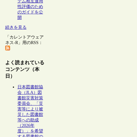
テム相互運用
性評価のため
のガイドを公
開
続きを見る
「カレントアウェア
ネス-R」用のRSS：
よく読まれている
コンテンツ（本
日）
日本図書館協
会（JLA）図
書館災害対策
委員会、「災
害等により被
災した図書館
等への助成
（2026年
度）」を希望
する図書館の