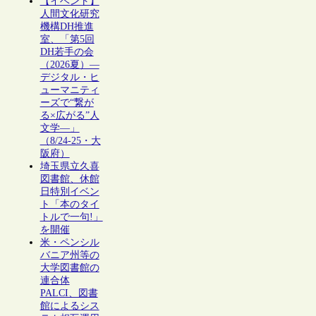
【イベント】
人間文化研究
機構DH推進
室、「第5回
DH若手の会
（2026夏）―
デジタル・ヒ
ューマニティ
ーズで“繋が
る×広がる”人
文学―」
（8/24-25・大
阪府）
埼玉県立久喜
図書館、休館
日特別イベン
ト「本のタイ
トルで一句!」
を開催
米・ペンシル
バニア州等の
大学図書館の
連合体
PALCI、図書
館によるシス