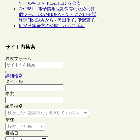
ツールキット“PLATTER”を公表
CA1681 – 電子情報長期保存のための評
価ツールDRAMBORA－NDLにおける試
験評価の試みから / 奥田倫子, 伊沢恵子
RDA草案全文の公開、さらに延期
サイト内検索
検索フォーム
詳細検索
タイトル
本文
記事種別
検索したい記事種別を選択してください
館種
検索したい館種を選択してください
投稿日