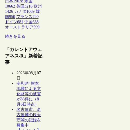
日本
19628
米国
10662
英国
3216
欧州
1426
カナダ
1069
韓
国
950
フランス
720
ドイツ
681
中国
638
オーストラリア
599
続きを見る
「カレントアウェ
アネス-R」新着記
事
2026年08月07
日
令和8年熊本
地震による文
化財等の被害
が83件に（8
月6日時点）
名古屋市、名
古屋城の現天
守閣の記録を
募集中