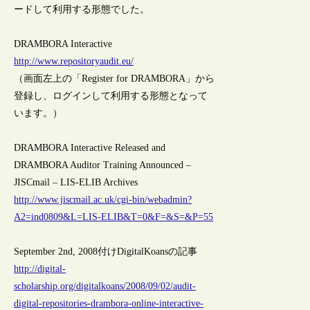
ードして利用する形態でした。
DRAMBORA Interactive
http://www.repositoryaudit.eu/
（画面左上の「Register for DRAMBORA」から
登録し、ログインして利用する形態となって
います。）
DRAMBORA Interactive Released and
DRAMBORA Auditor Training Announced –
JISCmail – LIS-ELIB Archives
http://www.jiscmail.ac.uk/cgi-bin/webadmin?
A2=ind0809&L=LIS-ELIB&T=0&F=&S=&P=55
September 2nd, 2008付けDigitalKoansの記事
http://digital-
scholarship.org/digitalkoans/2008/09/02/audit-
digital-repositories-drambora-online-interactive-