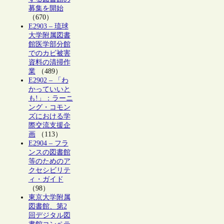
募集を開始
（670）
E2903 – 琉球
大学附属図書
館医学部分館
でのカビ被害
資料の清掃作
業
（489）
E2902 – 「わ
かっていいと
も!」：ラーニ
ング・コモン
ズにおける学
際交流支援企
画
（113）
E2904 – フラ
ンスの図書館
等のためのア
クセシビリテ
ィ・ガイド
（98）
東京大学附属
図書館、第2
回デジタル図