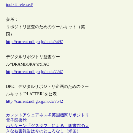
toolkit-released/
参考：
リポジトリ監査のためのツールキット（英
国）
http://current.ndl.go.jp/node/5497
デジタルリポジトリ監査ツー
ル“DRAMBORA”のFAQ
http://current.ndl.go.jp/node/7247
DPE、デジタルリポジトリ企画のためのツー
ルキット“PLATTER”を公表
http://current.ndl.go.jp/node/7542
カレントアウェアネス-R
英国
機関リポジトリ
電子図書館
ハリケーン「グスタフ」による、図書館の大
きな被害報告は今のところなし（米国）