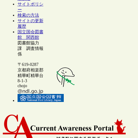
サイトポリシ
ー
検索の方法
サイトの更新
履歴
国立国会図書
館 関西館
図書館協力
課 調査情報
係
〒619-0287
京都府相楽郡
精華町精華台
8-1-3
chojo