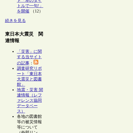
ト「本のタイ
トルで一句!」
を開催
（12）
続きを見る
東日本大震災 関
連情報
「災害」に関
する当サイト
の記事
：
調査研究リポ
ート「東日本
大震災と図書
館」
地震・災害 関
連情報（レフ
ァレンス協同
データベー
ス）
各地の図書館
等の被災情報
等について
（外部リン