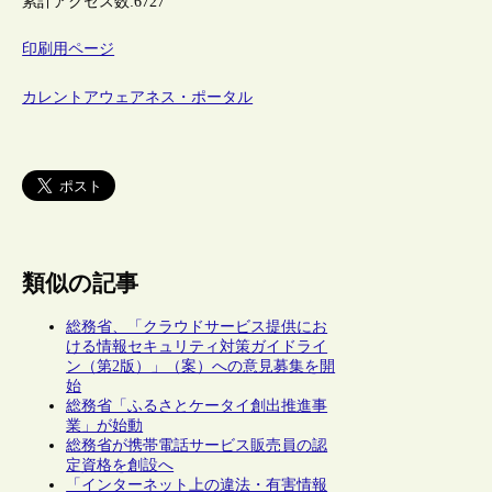
累計アクセス数:
6727
印刷用ページ
カレントアウェアネス・ポータル
類似の記事
総務省、「クラウドサービス提供にお
ける情報セキュリティ対策ガイドライ
ン（第2版）」（案）への意見募集を開
始
総務省「ふるさとケータイ創出推進事
業」が始動
総務省が携帯電話サービス販売員の認
定資格を創設へ
「インターネット上の違法・有害情報