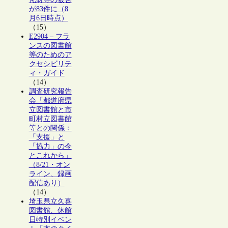
が83件に（8
月6日時点）
（15）
E2904 – フラ
ンスの図書館
等のためのア
クセシビリテ
ィ・ガイド
（14）
調査研究報告
会「都道府県
立図書館と市
町村立図書館
等との関係：
「支援」と
「協力」の今
とこれから」
（8/21・オン
ライン、録画
配信あり）
（14）
埼玉県立久喜
図書館、休館
日特別イベン