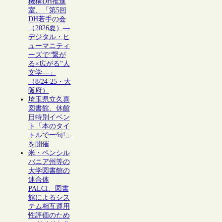
機構DH推進
室、「第5回
DH若手の会
（2026夏）―
デジタル・ヒ
ューマニティ
ーズで“繋が
る×広がる”人
文学―」
（8/24-25・大
阪府）
埼玉県立久喜
図書館、休館
日特別イベン
ト「本のタイ
トルで一句!」
を開催
米・ペンシル
バニア州等の
大学図書館の
連合体
PALCI、図書
館によるシス
テム相互運用
性評価のため