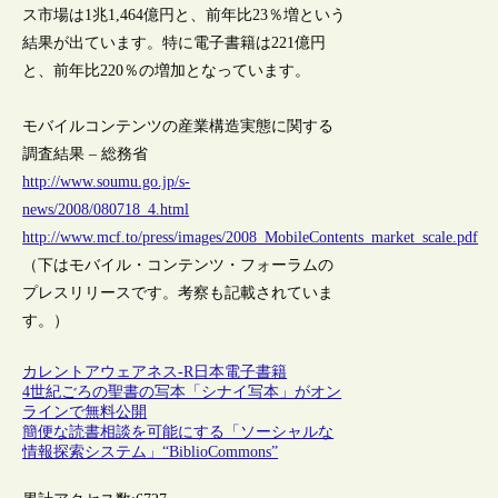
ス市場は1兆1,464億円と、前年比23％増という
結果が出ています。特に電子書籍は221億円
と、前年比220％の増加となっています。
モバイルコンテンツの産業構造実態に関する
調査結果 – 総務省
http://www.soumu.go.jp/s-
news/2008/080718_4.html
http://www.mcf.to/press/images/2008_MobileContents_market_scale.pdf
（下はモバイル・コンテンツ・フォーラムの
プレスリリースです。考察も記載されていま
す。）
カレントアウェアネス-R
日本
電子書籍
4世紀ごろの聖書の写本「シナイ写本」がオン
ラインで無料公開
簡便な読書相談を可能にする「ソーシャルな
情報探索システム」“BiblioCommons”