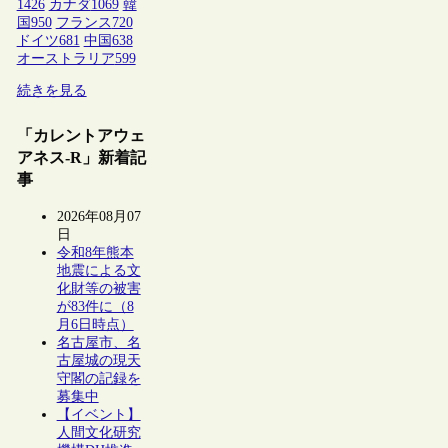
1426
カナダ
1069
韓
国
950
フランス
720
ドイツ
681
中国
638
オーストラリア
599
続きを見る
「カレントアウェ
アネス-R」新着記
事
2026年08月07
日
令和8年熊本
地震による文
化財等の被害
が83件に（8
月6日時点）
名古屋市、名
古屋城の現天
守閣の記録を
募集中
【イベント】
人間文化研究