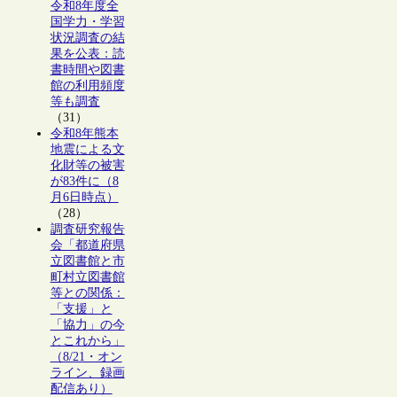
令和8年度全
国学力・学習
状況調査の結
果を公表：読
書時間や図書
館の利用頻度
等も調査
（31）
令和8年熊本
地震による文
化財等の被害
が83件に（8
月6日時点）
（28）
調査研究報告
会「都道府県
立図書館と市
町村立図書館
等との関係：
「支援」と
「協力」の今
とこれから」
（8/21・オン
ライン、録画
配信あり）