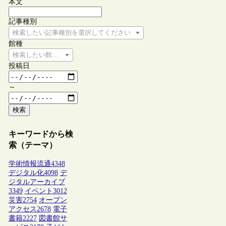
本文
記事種別
検索したい記事種別を選択してください
館種
検索したい館種を選択してください
投稿日
～
検索
キーワードから検
索（テーマ）
学術情報流通
4348
デジタル化
4098
デ
ジタルアーカイブ
3349
イベント
3012
災害
2754
オープン
アクセス
2678
電子
書籍
2227
図書館サ