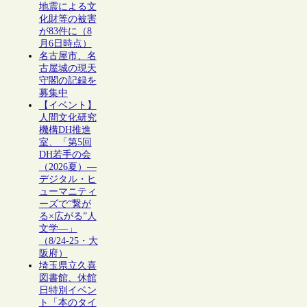
地震による文
化財等の被害
が83件に（8
月6日時点）
名古屋市、名
古屋城の現天
守閣の記録を
募集中
【イベント】
人間文化研究
機構DH推進
室、「第5回
DH若手の会
（2026夏）―
デジタル・ヒ
ューマニティ
ーズで“繋が
る×広がる”人
文学―」
（8/24-25・大
阪府）
埼玉県立久喜
図書館、休館
日特別イベン
ト「本のタイ