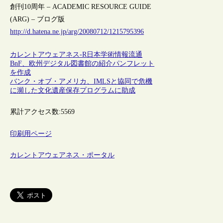
創刊10周年 – ACADEMIC RESOURCE GUIDE
(ARG) – ブログ版
http://d.hatena.ne.jp/arg/20080712/1215795396
カレントアウェアネス-R
日本
学術情報流通
BnF、欧州デジタル図書館の紹介パンフレット
を作成
バンク・オブ・アメリカ、IMLSと協同で危機
に瀕した文化遺産保存プログラムに助成
累計アクセス数:
5569
印刷用ページ
カレントアウェアネス・ポータル