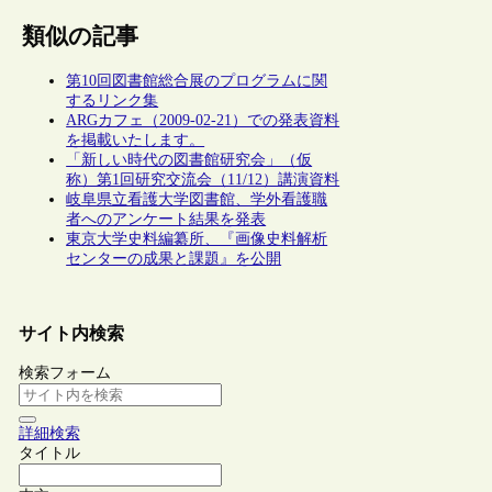
類似の記事
第10回図書館総合展のプログラムに関
するリンク集
ARGカフェ（2009-02-21）での発表資料
を掲載いたします。
「新しい時代の図書館研究会」（仮
称）第1回研究交流会（11/12）講演資料
岐阜県立看護大学図書館、学外看護職
者へのアンケート結果を発表
東京大学史料編纂所、『画像史料解析
センターの成果と課題』を公開
サイト内検索
検索フォーム
詳細検索
タイトル