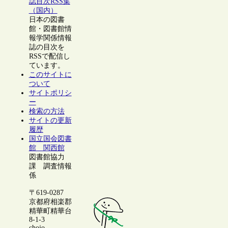
誌目次RSS集
（国内）
日本の図書
館・図書館情
報学関係情報
誌の目次を
RSSで配信し
ています。
このサイトに
ついて
サイトポリシ
ー
検索の方法
サイトの更新
履歴
国立国会図書
館 関西館
図書館協力
課 調査情報
係
〒619-0287
京都府相楽郡
精華町精華台
8-1-3
chojo