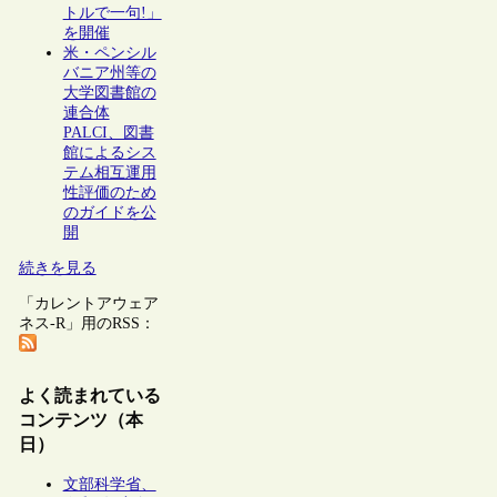
トルで一句!」
を開催
米・ペンシル
バニア州等の
大学図書館の
連合体
PALCI、図書
館によるシス
テム相互運用
性評価のため
のガイドを公
開
続きを見る
「カレントアウェア
ネス-R」用のRSS：
よく読まれている
コンテンツ（本
日）
文部科学省、