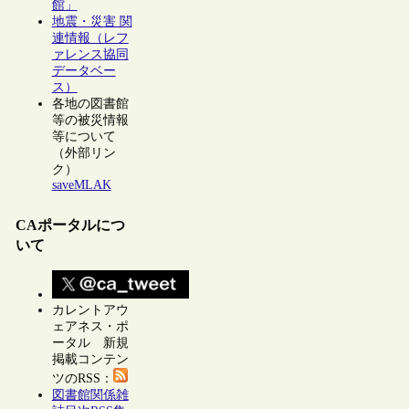
館」
地震・災害 関
連情報（レフ
ァレンス協同
データベー
ス）
各地の図書館
等の被災情報
等について
（外部リン
ク）
saveMLAK
CAポータルにつ
いて
カレントアウ
ェアネス・ポ
ータル 新規
掲載コンテン
ツのRSS：
図書館関係雑