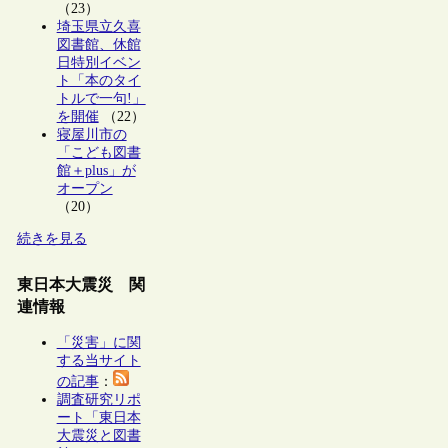
（23）
埼玉県立久喜
図書館、休館
日特別イベン
ト「本のタイ
トルで一句!」
を開催
（22）
寝屋川市の
「こども図書
館＋plus」が
オープン
（20）
続きを見る
東日本大震災 関
連情報
「災害」に関
する当サイト
の記事
：
調査研究リポ
ート「東日本
大震災と図書