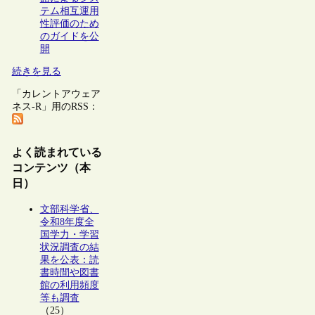
テム相互運用
性評価のため
のガイドを公
開
続きを見る
「カレントアウェア
ネス-R」用のRSS：
よく読まれている
コンテンツ（本
日）
文部科学省、
令和8年度全
国学力・学習
状況調査の結
果を公表：読
書時間や図書
館の利用頻度
等も調査
（25）