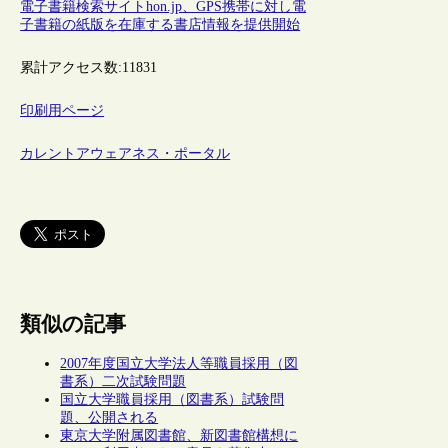
電子書籍検索サイトhon.jp、GPS携帯に対し電
子書籍の紙版を在庫する書店情報を提供開始
累計アクセス数:
11831
印刷用ページ
カレントアウェアネス・ポータル
類似の記事
2007年度国立大学法人等職員採用（図
書系）二次試験問題
国立大学職員採用（図書系）試験問
題、公開される
東京大学附属図書館、新図書館構想に