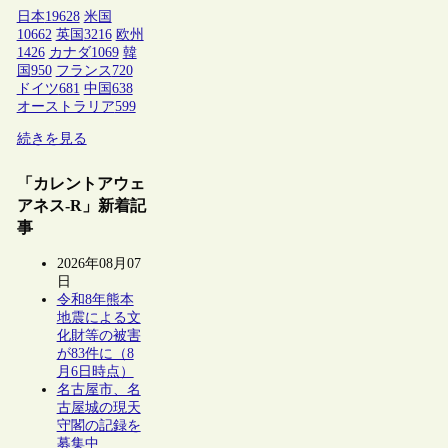
日本
19628
米国
10662
英国
3216
欧州
1426
カナダ
1069
韓
国
950
フランス
720
ドイツ
681
中国
638
オーストラリア
599
続きを見る
「カレントアウェ
アネス-R」新着記
事
2026年08月07
日
令和8年熊本
地震による文
化財等の被害
が83件に（8
月6日時点）
名古屋市、名
古屋城の現天
守閣の記録を
募集中