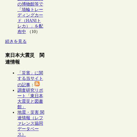
の博物館等で
「埴輪トレー
ディングカー
ド（HANIト
レカ）」を配
布中
（10）
続きを見る
東日本大震災 関
連情報
「災害」に関
する当サイト
の記事
：
調査研究リポ
ート「東日本
大震災と図書
館」
地震・災害 関
連情報（レフ
ァレンス協同
データベー
ス）