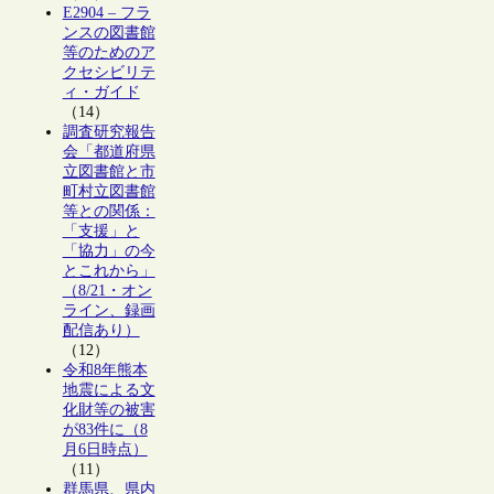
E2904 – フラ
ンスの図書館
等のためのア
クセシビリテ
ィ・ガイド
（14）
調査研究報告
会「都道府県
立図書館と市
町村立図書館
等との関係：
「支援」と
「協力」の今
とこれから」
（8/21・オン
ライン、録画
配信あり）
（12）
令和8年熊本
地震による文
化財等の被害
が83件に（8
月6日時点）
（11）
群馬県、県内