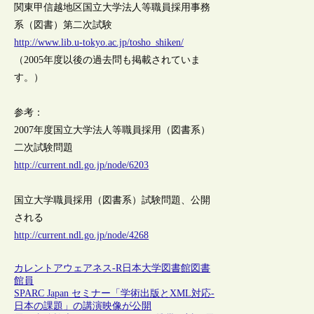
関東甲信越地区国立大学法人等職員採用事務
系（図書）第二次試験
http://www.lib.u-tokyo.ac.jp/tosho_shiken/
（2005年度以後の過去問も掲載されていま
す。）
参考：
2007年度国立大学法人等職員採用（図書系）
二次試験問題
http://current.ndl.go.jp/node/6203
国立大学職員採用（図書系）試験問題、公開
される
http://current.ndl.go.jp/node/4268
カレントアウェアネス-R
日本
大学図書館
図書
館員
SPARC Japan セミナー「学術出版とXML対応-
日本の課題」の講演映像が公開