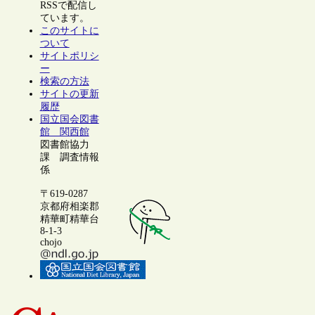
RSSで配信し
ています。
このサイトに
ついて
サイトポリシ
ー
検索の方法
サイトの更新
履歴
国立国会図書
館 関西館
図書館協力
課 調査情報
係
〒619-0287
京都府相楽郡
精華町精華台
8-1-3
chojo