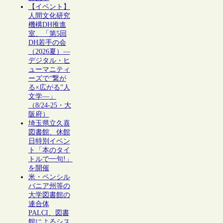
【イベント】
人間文化研究
機構DH推進
室、「第5回
DH若手の会
（2026夏）―
デジタル・ヒ
ューマニティ
ーズで“繋が
る×広がる”人
文学―」
（8/24-25・大
阪府）
埼玉県立久喜
図書館、休館
日特別イベン
ト「本のタイ
トルで一句!」
を開催
米・ペンシル
バニア州等の
大学図書館の
連合体
PALCI、図書
館によるシス