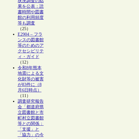
状況調査の結
果を公表：読
書時間や図書
館の利用頻度
等も調査
（25）
E2904 – フラ
ンスの図書館
等のためのア
クセシビリテ
ィ・ガイド
（12）
令和8年熊本
地震による文
化財等の被害
が83件に（8
月6日時点）
（11）
調査研究報告
会「都道府県
立図書館と市
町村立図書館
等との関係：
「支援」と
「協力」の今