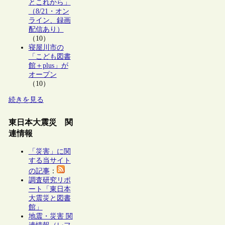
とこれから」
（8/21・オン
ライン、録画
配信あり）
（10）
寝屋川市の
「こども図書
館＋plus」が
オープン
（10）
続きを見る
東日本大震災 関
連情報
「災害」に関
する当サイト
の記事
：
調査研究リポ
ート「東日本
大震災と図書
館」
地震・災害 関