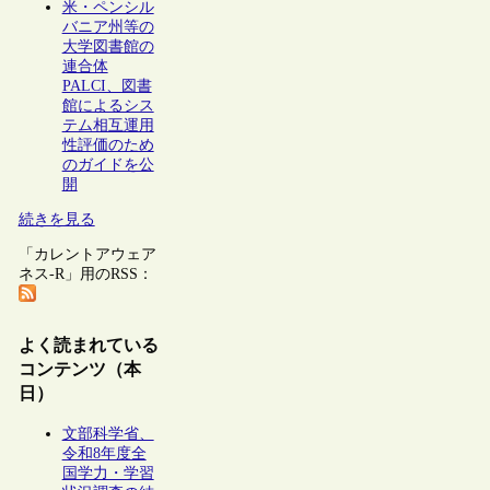
米・ペンシル
バニア州等の
大学図書館の
連合体
PALCI、図書
館によるシス
テム相互運用
性評価のため
のガイドを公
開
続きを見る
「カレントアウェア
ネス-R」用のRSS：
よく読まれている
コンテンツ（本
日）
文部科学省、
令和8年度全
国学力・学習