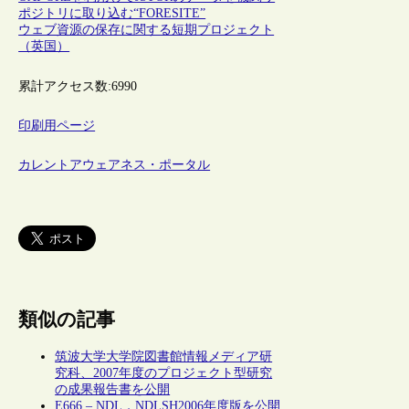
ポジトリに取り込む“FORESITE”
ウェブ資源の保存に関する短期プロジェクト
（英国）
累計アクセス数:
6990
印刷用ページ
カレントアウェアネス・ポータル
類似の記事
筑波大学大学院図書館情報メディア研
究科、2007年度のプロジェクト型研究
の成果報告書を公開
E666 – NDL，NDLSH2006年度版を公開