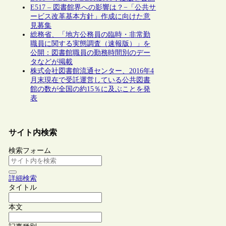
E517 – 図書館界への影響は？−「公共サ
ービス改革基本方針」作成に向けた意
見募集
総務省、「地方公務員の臨時・非常勤
職員に関する実態調査（速報版）」を
公開：図書館職員の勤務時間別のデー
タなどが掲載
株式会社図書館流通センター、2016年4
月末現在で受託運営している公共図書
館の数が全国の約15％に及ぶことを発
表
サイト内検索
検索フォーム
詳細検索
タイトル
本文