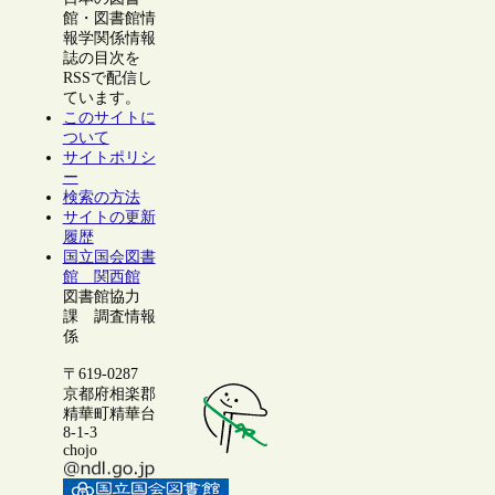
館・図書館情
報学関係情報
誌の目次を
RSSで配信し
ています。
このサイトに
ついて
サイトポリシ
ー
検索の方法
サイトの更新
履歴
国立国会図書
館 関西館
図書館協力
課 調査情報
係
〒619-0287
京都府相楽郡
精華町精華台
8-1-3
chojo