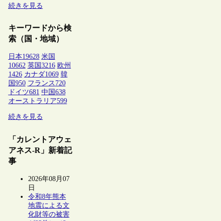
続きを見る
キーワードから検
索（国・地域）
日本
19628
米国
10662
英国
3216
欧州
1426
カナダ
1069
韓
国
950
フランス
720
ドイツ
681
中国
638
オーストラリア
599
続きを見る
「カレントアウェ
アネス-R」新着記
事
2026年08月07
日
令和8年熊本
地震による文
化財等の被害