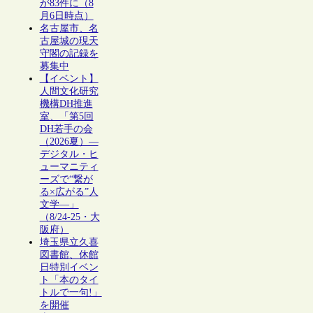
が83件に（8
月6日時点）
名古屋市、名
古屋城の現天
守閣の記録を
募集中
【イベント】
人間文化研究
機構DH推進
室、「第5回
DH若手の会
（2026夏）―
デジタル・ヒ
ューマニティ
ーズで“繋が
る×広がる”人
文学―」
（8/24-25・大
阪府）
埼玉県立久喜
図書館、休館
日特別イベン
ト「本のタイ
トルで一句!」
を開催