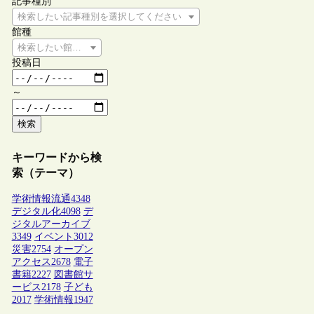
記事種別
検索したい記事種別を選択してください
館種
検索したい館種を選択してください
投稿日
～
検索
キーワードから検
索（テーマ）
学術情報流通
4348
デジタル化
4098
デ
ジタルアーカイブ
3349
イベント
3012
災害
2754
オープン
アクセス
2678
電子
書籍
2227
図書館サ
ービス
2178
子ども
2017
学術情報
1947