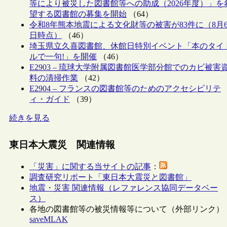
等により被災した図書館等への助成（2026年度）」を
望する図書館の募集を開始
（64）
令和8年熊本地震による文化財等の被害が83件に（8月
日時点）
（46）
埼玉県立久喜図書館、休館日特別イベント「本のタイ
ルで一句!」を開催
（46）
E2903 – 琉球大学附属図書館医学部分館でのカビ被害
料の清掃作業
（42）
E2904 – フランスの図書館等のためのアクセシビリテ
ィ・ガイド
（39）
続きを見る
東日本大震災 関連情報
「災害」に関する当サイトの記事
：
調査研究リポート「東日本大震災と図書館」
地震・災害 関連情報（レファレンス協同データベー
ス）
各地の図書館等の被災情報等について（外部リンク）
saveMLAK