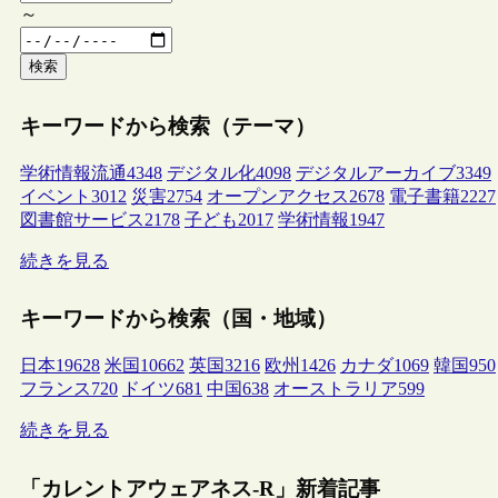
～
検索
キーワードから検索（テーマ）
学術情報流通
4348
デジタル化
4098
デジタルアーカイブ
3349
イベント
3012
災害
2754
オープンアクセス
2678
電子書籍
2227
図書館サービス
2178
子ども
2017
学術情報
1947
続きを見る
キーワードから検索（国・地域）
日本
19628
米国
10662
英国
3216
欧州
1426
カナダ
1069
韓国
950
フランス
720
ドイツ
681
中国
638
オーストラリア
599
続きを見る
「カレントアウェアネス-R」新着記事