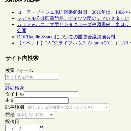
ローラ・ブッシュ米国図書館財団、2016年は、130の
シアトル公共図書館長、ゲイツ財団のディレクターに
カリフォルニア大学サンタクルーズ校図書館、米ロッ
公開
DOI/Handle Systemについての国際会議講演資料
【イベント】“人”のライブハウス Autumn 2011（11/2
サイト内検索
検索フォーム
詳細検索
タイトル
本文
記事種別
検索したい記事種別を選択してください
館種
検索したい館種を選択してください
投稿日