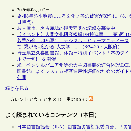
2026年08月07日
令和8年熊本地震による文化財等の被害が83件に（8月
日時点）
名古屋市、名古屋城の現天守閣の記録を募集中
【イベント】人間文化研究機構DH推進室、「第5回 D
若手の会（2026夏）―デジタル・ヒューマニティーズ
で“繋がる×広がる”人文学―」（8/24-25・大阪府）
埼玉県立久喜図書館、休館日特別イベント「本のタイ
ルで一句!」を開催
米・ペンシルバニア州等の大学図書館の連合体PALCI
図書館によるシステム相互運用性評価のためのガイド
公開
続きを見る
「カレントアウェアネス-R」用のRSS：
よく読まれているコンテンツ（本日）
日本図書館協会（JLA）図書館災害対策委員会、「災