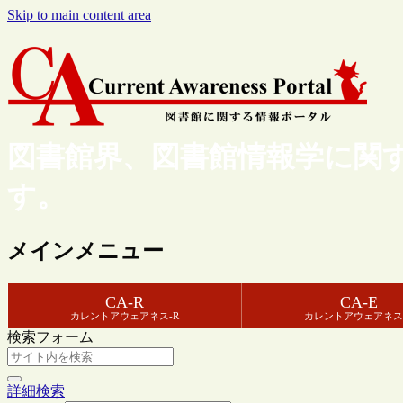
Skip to main content area
図書館界、図書館情報学に関
す。
メインメニュー
CA-R
CA-E
カレントアウェアネス-R
カレントアウェアネス
検索フォーム
詳細検索