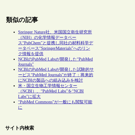
類似の記事
Springer Nature社、米国国立衛生研究所
（NIH）の化学情報データベー
ス“PubChem”と提携し同社の材料科学デ
ータベース“SpringerMaterials”へのリン
ク情報を提供
NCBIのPubMed Labsが開発した“PubMed
Journals”
NCBIのPubMed Labsが開発した試験的サ
ービス“PubMed Journals”が終了：将来的
にNCBIの製品への組み込みを検討
米・国立生物工学情報センター
（NCBI）、“PubMed Labs”を“NCBI
Labs”に拡大
“PubMed Commons”が一般にも閲覧可能
に
サイト内検索