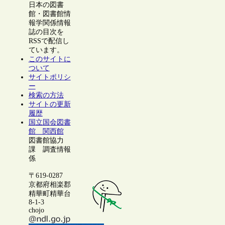
日本の図書
館・図書館情
報学関係情報
誌の目次を
RSSで配信し
ています。
このサイトに
ついて
サイトポリシ
ー
検索の方法
サイトの更新
履歴
国立国会図書
館 関西館
図書館協力
課 調査情報
係
〒619-0287
京都府相楽郡
精華町精華台
8-1-3
chojo