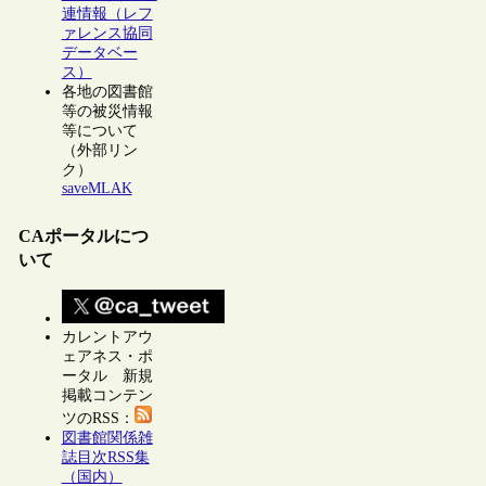
連情報（レフ
ァレンス協同
データベー
ス）
各地の図書館
等の被災情報
等について
（外部リン
ク）
saveMLAK
CAポータルにつ
いて
カレントアウ
ェアネス・ポ
ータル 新規
掲載コンテン
ツのRSS：
図書館関係雑
誌目次RSS集
（国内）