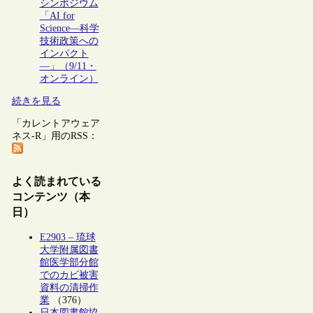
シンポジウム
「AI for
Science―科学
技術政策への
インパクト
―」（9/11・
オンライン）
続きを見る
「カレントアウェア
ネス-R」用のRSS：
よく読まれている
コンテンツ（本
日）
E2903 – 琉球
大学附属図書
館医学部分館
でのカビ被害
資料の清掃作
業
（376）
日本図書館協