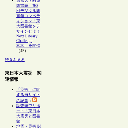
東京大学附属
図書館、第2
回デジタル図
書館コンペテ
ィション「東
大図書館をデ
ザインせよ！
Next Library
Challenge
2030」を開催
（45）
続きを見る
東日本大震災 関
連情報
「災害」に関
する当サイト
の記事
：
調査研究リポ
ート「東日本
大震災と図書
館」
地震・災害 関