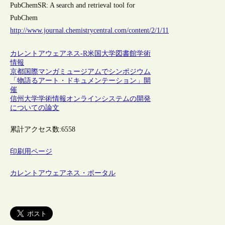
PubChemSR: A search and retrieval tool for
PubChem
http://www.journal.chemistrycentral.com/content/2/1/11
カレントアウェアネス-R
米国
大学図書館
学術
情報
京都国際マンガミュージアムでシンポジウム
「物語るアート・ドキュメンテーション」開
催
信州大学学術情報オンラインシステムの開発
についての論文
累計アクセス数:
6558
印刷用ページ
カレントアウェアネス・ポータル