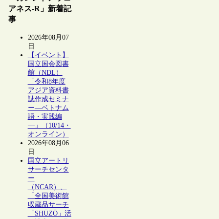
アネス-R」新着記
事
2026年08月07
日
【イベント】
国立国会図書
館（NDL）
「令和8年度
アジア資料書
誌作成セミナ
ー―ベトナム
語・実践編
―」（10/14・
オンライン）
2026年08月06
日
国立アートリ
サーチセンタ
ー
（NCAR）、
「全国美術館
収蔵品サーチ
「SHŪZŌ」活