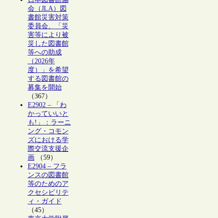
会（JLA）図
書館災害対策
委員会、「災
害等により被
災した図書館
等への助成
（2026年
度）」を希望
する図書館の
募集を開始
（367）
E2902 – 「わ
かっていいと
も!」：ラーニ
ング・コモン
ズにおける学
際交流支援企
画
（59）
E2904 – フラ
ンスの図書館
等のためのア
クセシビリテ
ィ・ガイド
（45）