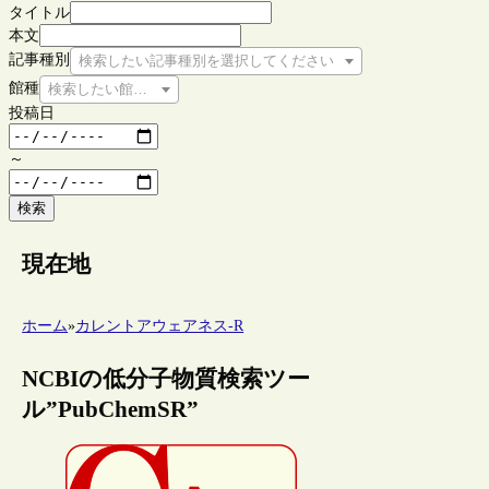
タイトル
本文
記事種別
検索したい記事種別を選択してください
館種
検索したい館種を選択してください
投稿日
～
検索
現在地
ホーム
»
カレントアウェアネス-R
NCBIの低分子物質検索ツー
ル”PubChemSR”