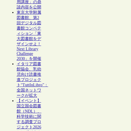
用講座」の鼎
談内容を公開
東京大学附属
図書館、第2
回デジタル図
書館コンペテ
ィション「東
大図書館をデ
ザインせよ！
Next Library
Challenge
2030」を開催
イタリア図書
館協会、乳幼
児向け読書推
進プロジェク
ト“TuttInLibro”：
全国ネットワ
ークが拡大
【イベント】
国立国会図書
館（NDL）、
科学技術に関
する調査プロ
ジェクト2026