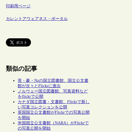
印刷用ページ
カレントアウェアネス・ポータル
類似の記事
英・豪・Nzの国立図書館、国立公文書
館が次々とFlickrに進出
ノルウェー国立図書館、写真資料など
をflickrで公開
カナダ国立図書・文書館、Flickrで新し
い写真コレクションを公開
英国国立公文書館がFlickrでの写真公開
を開始
米国国立公文書館（NARA）がFlickrで
の写真公開を開始