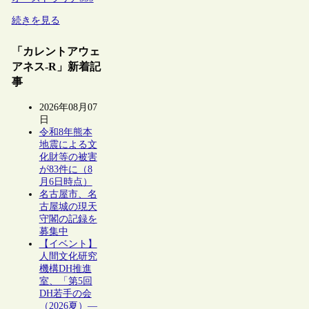
続きを見る
「カレントアウェ
アネス-R」新着記
事
2026年08月07
日
令和8年熊本
地震による文
化財等の被害
が83件に（8
月6日時点）
名古屋市、名
古屋城の現天
守閣の記録を
募集中
【イベント】
人間文化研究
機構DH推進
室、「第5回
DH若手の会
（2026夏）―