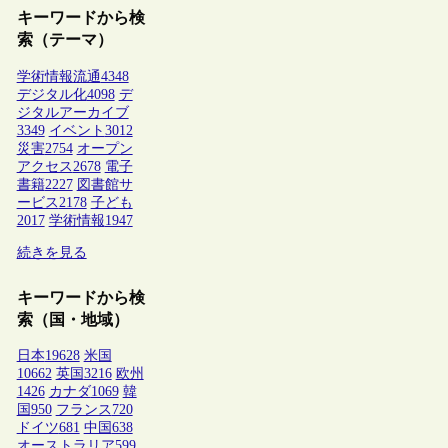
キーワードから検
索（テーマ）
学術情報流通
4348
デジタル化
4098
デ
ジタルアーカイブ
3349
イベント
3012
災害
2754
オープン
アクセス
2678
電子
書籍
2227
図書館サ
ービス
2178
子ども
2017
学術情報
1947
続きを見る
キーワードから検
索（国・地域）
日本
19628
米国
10662
英国
3216
欧州
1426
カナダ
1069
韓
国
950
フランス
720
ドイツ
681
中国
638
オーストラリア
599