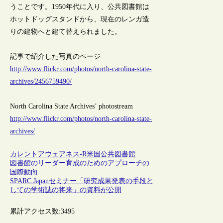
うことです。1950年代に入り、公共図書館は
ホットドッグスタンドから、現在のレンガ造
りの建物へと建て替えられました。
記事で紹介した写真のページ
http://www.flickr.com/photos/north-carolina-state-
archives/2456759490/
North Carolina State Archives’ photostream
http://www.flickr.com/photos/north-carolina-state-
archives/
カレントアウェアネス-R
米国
公共図書館
図書館のリーダー育成のためのアプローチの
国際動向
SPARC Japanセミナー「研究成果発表の手段と
しての学術誌の将来」の資料が公開
累計アクセス数:
3495