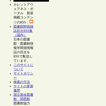
カレントアウ
ェアネス・ポ
ータル 新規
掲載コンテン
ツのRSS：
図書館関係雑
誌目次RSS集
（国内）
日本の図書
館・図書館情
報学関係情報
誌の目次を
RSSで配信し
ています。
このサイトに
ついて
サイトポリシ
ー
検索の方法
サイトの更新
履歴
国立国会図書
館 関西館
図書館協力