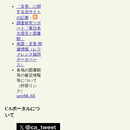
「災害」に関
する当サイト
の記事
：
調査研究リポ
ート「東日本
大震災と図書
館」
地震・災害 関
連情報（レフ
ァレンス協同
データベー
ス）
各地の図書館
等の被災情報
等について
（外部リン
ク）
saveMLAK
CAポータルにつ
いて