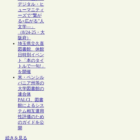
デジタル・ヒ
ューマニティ
ーズで“繋が
る×広がる”人
文学―」
（8/24-25・大
阪府）
埼玉県立久喜
図書館、休館
日特別イベン
ト「本のタイ
トルで一句!」
を開催
米・ペンシル
バニア州等の
大学図書館の
連合体
PALCI、図書
館によるシス
テム相互運用
性評価のため
のガイドを公
開
続きを見る