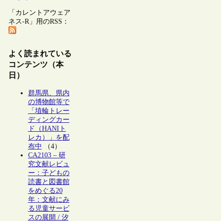
「カレントアウェア
ネス-R」用のRSS：
よく読まれている
コンテンツ（本
日）
群馬県、県内
の博物館等で
「埴輪トレー
ディングカー
ド（HANIト
レカ）」を配
布中
（4）
CA2103 – 研
究文献レビュ
ー：子どもの
読書と図書館
をめぐる20
年：文献にみ
る児童サービ
スの展開 / 汐