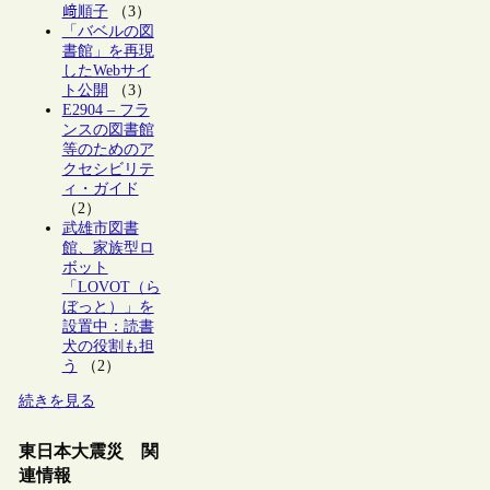
﨑順子
（3）
「バベルの図
書館」を再現
したWebサイ
ト公開
（3）
E2904 – フラ
ンスの図書館
等のためのア
クセシビリテ
ィ・ガイド
（2）
武雄市図書
館、家族型ロ
ボット
「LOVOT（ら
ぼっと）」を
設置中：読書
犬の役割も担
う
（2）
続きを見る
東日本大震災 関
連情報