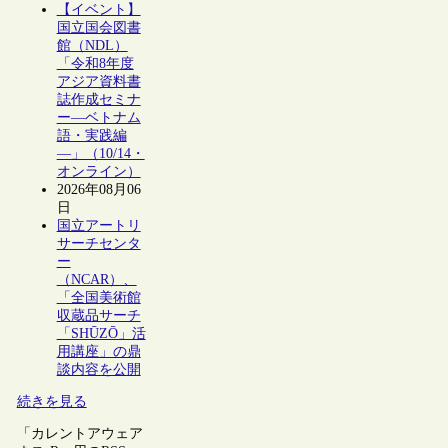
【イベント】
国立国会図書
館（NDL）
「令和8年度
アジア資料書
誌作成セミナ
ー―ベトナム
語・実践編
―」（10/14・
オンライン）
2026年08月06
日
国立アートリ
サーチセンタ
ー
（NCAR）、
「全国美術館
収蔵品サーチ
「SHŪZŌ」活
用講座」の鼎
談内容を公開
続きを見る
「カレントアウェア