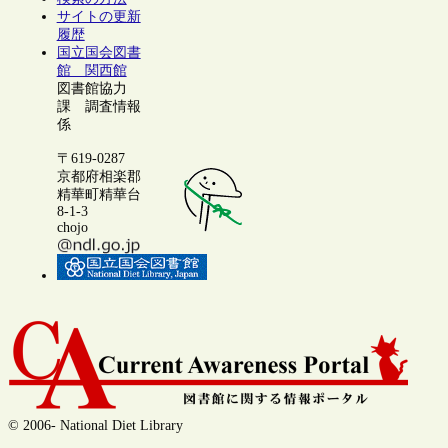
サイトの更新
履歴
国立国会図書
館 関西館
図書館協力
課 調査情報
係
〒619-0287
京都府相楽郡
精華町精華台
8-1-3
chojo
© 2006- National Diet Library