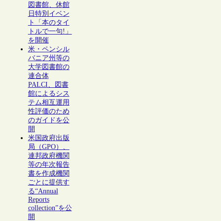
図書館、休館
日特別イベン
ト「本のタイ
トルで一句!」
を開催
米・ペンシル
バニア州等の
大学図書館の
連合体
PALCI、図書
館によるシス
テム相互運用
性評価のため
のガイドを公
開
米国政府出版
局（GPO）、
連邦政府機関
等の年次報告
書を作成機関
ごとに提供す
る“Annual
Reports
collection”を公
開