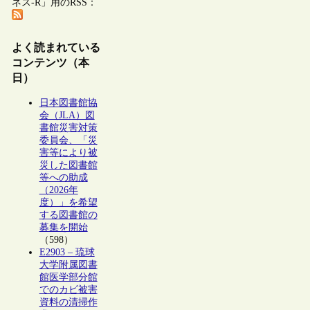
ネス-R」用のRSS：
よく読まれている
コンテンツ（本
日）
日本図書館協
会（JLA）図
書館災害対策
委員会、「災
害等により被
災した図書館
等への助成
（2026年
度）」を希望
する図書館の
募集を開始
（598）
E2903 – 琉球
大学附属図書
館医学部分館
でのカビ被害
資料の清掃作