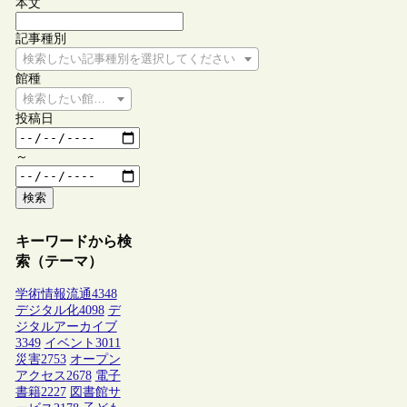
本文
記事種別
検索したい記事種別を選択してください
館種
検索したい館種を選択してください
投稿日
～
検索
キーワードから検
索（テーマ）
学術情報流通
4348
デジタル化
4098
デ
ジタルアーカイブ
3349
イベント
3011
災害
2753
オープン
アクセス
2678
電子
書籍
2227
図書館サ