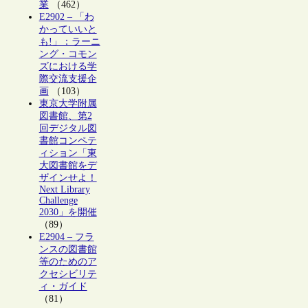
業
（462）
E2902 – 「わ
かっていいと
も!」：ラーニ
ング・コモン
ズにおける学
際交流支援企
画
（103）
東京大学附属
図書館、第2
回デジタル図
書館コンペテ
ィション「東
大図書館をデ
ザインせよ！
Next Library
Challenge
2030」を開催
（89）
E2904 – フラ
ンスの図書館
等のためのア
クセシビリテ
ィ・ガイド
（81）