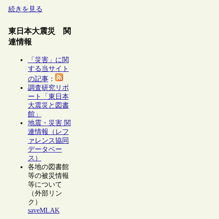
続きを見る
東日本大震災 関
連情報
「災害」に関
する当サイト
の記事
：
調査研究リポ
ート「東日本
大震災と図書
館」
地震・災害 関
連情報（レフ
ァレンス協同
データベー
ス）
各地の図書館
等の被災情報
等について
（外部リン
ク）
saveMLAK