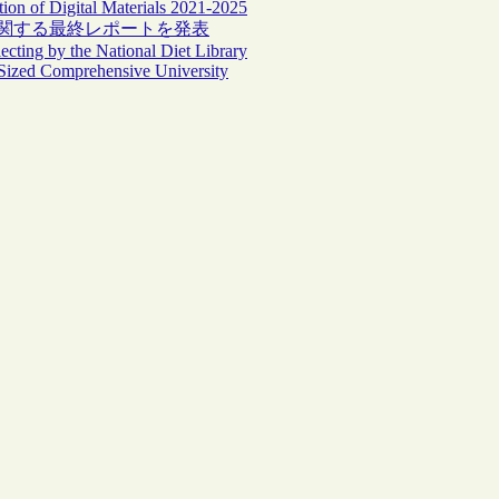
on of Digital Materials 2021-2025
）に関する最終レポートを発表
ecting by the National Diet Library
m-Sized Comprehensive University