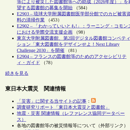
等により被災した図書館等への助成（2026年度）」を
望する図書館の募集を開始
（584）
E2903 – 琉球大学附属図書館医学部分館でのカビ被害
料の清掃作業
（453）
E2902 – 「わかっていいとも!」：ラーニング・コモン
における学際交流支援企画
（98）
東京大学附属図書館、第2回デジタル図書館コンペテ
ション「東大図書館をデザインせよ！Next Library
Challenge 2030」を開催
（81）
E2904 – フランスの図書館等のためのアクセシビリテ
ィ・ガイド
（78）
続きを見る
東日本大震災 関連情報
「災害」に関する当サイトの記事
：
調査研究リポート「東日本大震災と図書館」
地震・災害 関連情報（レファレンス協同データベー
ス）
各地の図書館等の被災情報等について（外部リンク）