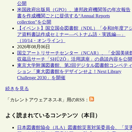
公開
米国政府出版局（GPO）、連邦政府機関等の年次報告
書を作成機関ごとに提供する“Annual Reports
collection”を公開
【イベント】国立国会図書館（NDL）「令和8年度ア
ア資料書誌作成セミナー―ベトナム語・実践編―」
（10/14・オンライン）
2026年08月06日
国立アートリサーチセンター（NCAR）、「全国美術
収蔵品サーチ「SHŪZŌ」活用講座」の鼎談内容を公
東京大学附属図書館、第2回デジタル図書館コンペテ
ション「東大図書館をデザインせよ！Next Library
Challenge 2030」を開催
続きを見る
「カレントアウェアネス-R」用のRSS：
よく読まれているコンテンツ（本日）
日本図書館協会（JLA）図書館災害対策委員会、「災