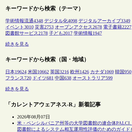
キーワードから検索（テーマ）
学術情報流通
4348
デジタル化
4098
デジタルアーカイブ
3349
イベント
3010
災害
2753
オープンアクセス
2678
電子書籍
2227
図書館サービス
2178
子ども
2017
学術情報
1947
続きを見る
キーワードから検索（国・地域）
日本
19624
米国
10662
英国
3216
欧州
1426
カナダ
1069
韓国
950
フランス
720
ドイツ
681
中国
638
オーストラリア
599
続きを見る
「カレントアウェアネス-R」新着記事
2026年08月07日
米・ペンシルバニア州等の大学図書館の連合体PALCI
図書館によるシステム相互運用性評価のためのガイド