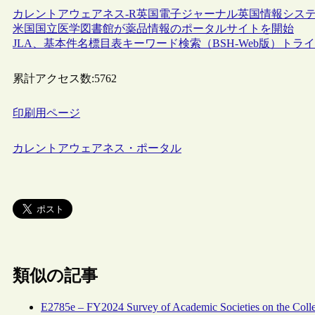
カレントアウェアネス-R
英国
電子ジャーナル
英国情報システ
米国国立医学図書館が薬品情報のポータルサイトを開始
JLA、基本件名標目表キーワード検索（BSH-Web版）トラ
累計アクセス数:
5762
印刷用ページ
カレントアウェアネス・ポータル
類似の記事
E2785e – FY2024 Survey of Academic Societies on the Colle