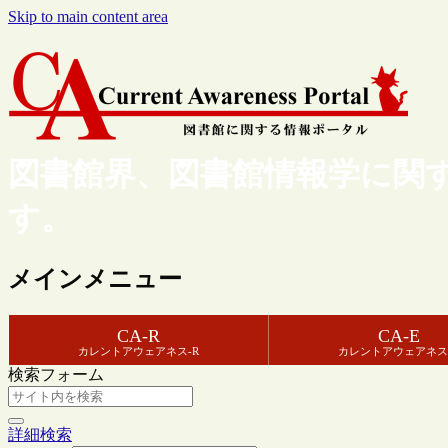
Skip to main content area
図書館界、図書館情報学に関
す。
メインメニュー
CA-R
CA-E
カレントアウェアネス-R
カレントアウェアネス
検索フォーム
詳細検索