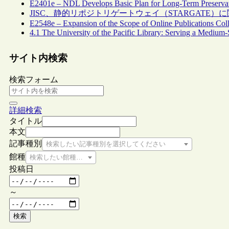
E2401e – NDL Develops Basic Plan for Long-Term Preservati
JISC、静的リポジトリゲートウェイ（STARGATE
E2548e – Expansion of the Scope of Online Publications Coll
4.1 The University of the Pacific Library: Serving a Mediu
サイト内検索
検索フォーム
詳細検索
タイトル
本文
記事種別
検索したい記事種別を選択してください
館種
検索したい館種を選択してください
投稿日
～
検索