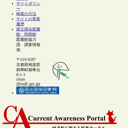
サイトポリシ
ー
検索の方法
サイトの更新
履歴
国立国会図書
館 関西館
図書館協力
課 調査情報
係
〒619-0287
京都府相楽郡
精華町精華台
8-1-3
chojo