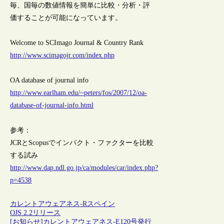
毎、国毎の数値情報を簡単に比較・分析・評
価することが可能になっています。
Welcome to SCImago Journal & Country Rank
http://www.scimagojr.com/index.php
OA database of journal info
http://www.earlham.edu/~peters/fos/2007/12/oa-
database-of-journal-info.html
参考：
JCRとScopusでインパクト・ファクターを比較
する試み
http://www.dap.ndl.go.jp/ca/modules/car/index.php?
p=4538
カレントアウェアネス-R
スペイン
OJS 2.2リリース
[お知らせ]カレントアウェアネス-E120号発行