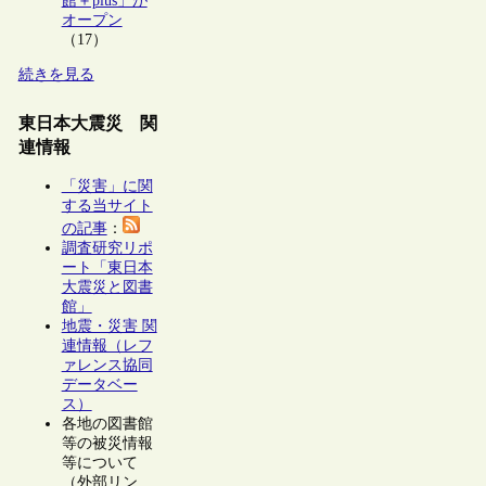
館＋plus」が
オープン
（17）
続きを見る
東日本大震災 関
連情報
「災害」に関
する当サイト
の記事
：
調査研究リポ
ート「東日本
大震災と図書
館」
地震・災害 関
連情報（レフ
ァレンス協同
データベー
ス）
各地の図書館
等の被災情報
等について
（外部リン