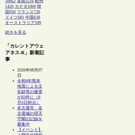
10662
英国
3216
欧州
1426
カナダ
1069
韓
国
950
フランス
720
ドイツ
681
中国
638
オーストラリア
599
続きを見る
「カレントアウェ
アネス-R」新着記
事
2026年08月07
日
令和8年熊本
地震による文
化財等の被害
が83件に（8
月6日時点）
名古屋市、名
古屋城の現天
守閣の記録を
募集中
【イベント】