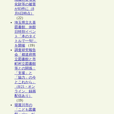
化財等の被害
が83件に（8
月6日時点）
（22）
埼玉県立久喜
図書館、休館
日特別イベン
ト「本のタイ
トルで一句!」
を開催
（19）
調査研究報告
会「都道府県
立図書館と市
町村立図書館
等との関係：
「支援」と
「協力」の今
とこれから」
（8/21・オン
ライン、録画
配信あり）
（19）
寝屋川市の
「こども図書