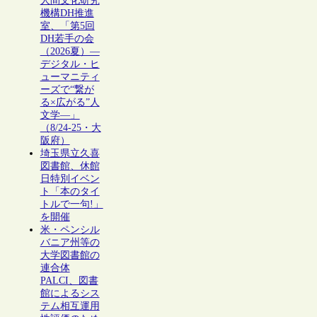
人間文化研究
機構DH推進
室、「第5回
DH若手の会
（2026夏）―
デジタル・ヒ
ューマニティ
ーズで“繋が
る×広がる”人
文学―」
（8/24-25・大
阪府）
埼玉県立久喜
図書館、休館
日特別イベン
ト「本のタイ
トルで一句!」
を開催
米・ペンシル
バニア州等の
大学図書館の
連合体
PALCI、図書
館によるシス
テム相互運用