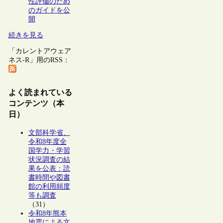
性評価のため
のガイドを公
開
続きを見る
「カレントアウェア
ネス-R」用のRSS：
よく読まれている
コンテンツ（本
日）
文部科学省、
令和8年度全
国学力・学習
状況調査の結
果を公表：読
書時間や図書
館の利用頻度
等も調査
（31）
令和8年熊本
地震による文