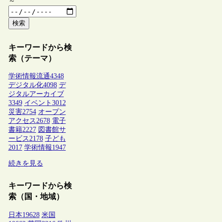
～
検索
キーワードから検
索（テーマ）
学術情報流通
4348
デジタル化
4098
デ
ジタルアーカイブ
3349
イベント
3012
災害
2754
オープン
アクセス
2678
電子
書籍
2227
図書館サ
ービス
2178
子ども
2017
学術情報
1947
続きを見る
キーワードから検
索（国・地域）
日本
19628
米国