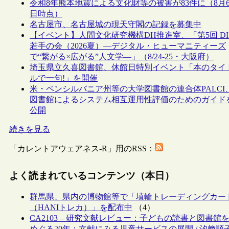
令和8年熊本地震による文化財等の被害が83件に（8月
日時点）
名古屋市、名古屋城の現天守閣の記録を募集中
【イベント】人間文化研究機構DH推進室、「第5回 D
若手の会（2026夏）―デジタル・ヒューマニティーズ
で“繋がる×広がる”人文学―」（8/24-25・大阪府）
埼玉県立久喜図書館、休館日特別イベント「本のタイ
ルで一句!」を開催
米・ペンシルバニア州等の大学図書館の連合体PALCI
図書館によるシステム相互運用性評価のためのガイド
公開
続きを見る
「カレントアウェアネス-R」用のRSS：
よく読まれているコンテンツ（本日）
群馬県、県内の博物館等で「埴輪トレーディングカー
（HANIトレカ）」を配布中
（4）
CA2103 – 研究文献レビュー：子どもの読書と図書館
めぐる20年：文献にみる児童サービスの展開 / 汐﨑順