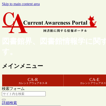
Skip to main content area
図書館界、図書館情報学に関
す。
メインメニュー
CA-R
CA-E
カレントアウェアネス-R
カレントアウェアネス
検索フォーム
詳細検索