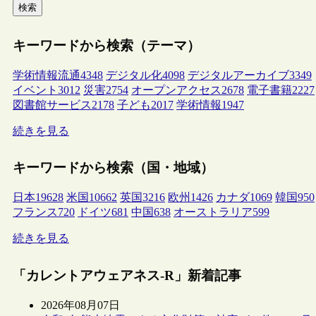
検索
キーワードから検索（テーマ）
学術情報流通
4348
デジタル化
4098
デジタルアーカイブ
3349
イベント
3012
災害
2754
オープンアクセス
2678
電子書籍
2227
図書館サービス
2178
子ども
2017
学術情報
1947
続きを見る
キーワードから検索（国・地域）
日本
19628
米国
10662
英国
3216
欧州
1426
カナダ
1069
韓国
950
フランス
720
ドイツ
681
中国
638
オーストラリア
599
続きを見る
「カレントアウェアネス-R」新着記事
2026年08月07日