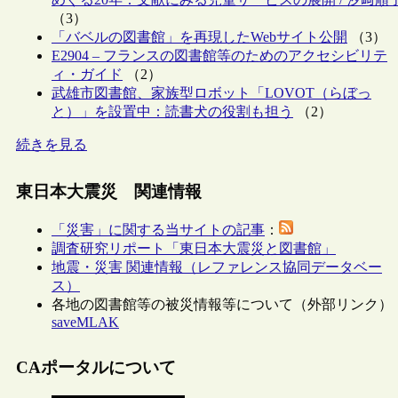
（3）
「バベルの図書館」を再現したWebサイト公開
（3）
E2904 – フランスの図書館等のためのアクセシビリテ
ィ・ガイド
（2）
武雄市図書館、家族型ロボット「LOVOT（らぼっ
と）」を設置中：読書犬の役割も担う
（2）
続きを見る
東日本大震災 関連情報
「災害」に関する当サイトの記事
：
調査研究リポート「東日本大震災と図書館」
地震・災害 関連情報（レファレンス協同データベー
ス）
各地の図書館等の被災情報等について（外部リンク）
saveMLAK
CAポータルについて