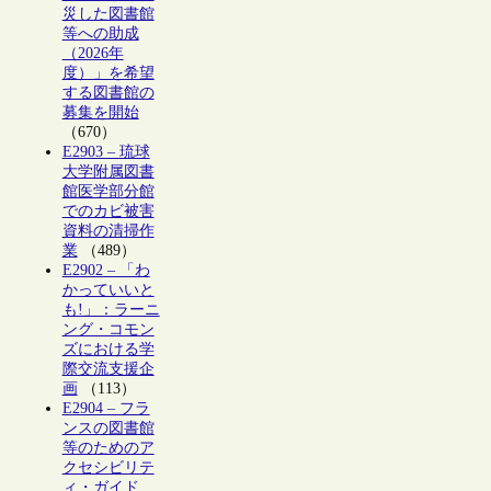
災した図書館
等への助成
（2026年
度）」を希望
する図書館の
募集を開始
（670）
E2903 – 琉球
大学附属図書
館医学部分館
でのカビ被害
資料の清掃作
業
（489）
E2902 – 「わ
かっていいと
も!」：ラーニ
ング・コモン
ズにおける学
際交流支援企
画
（113）
E2904 – フラ
ンスの図書館
等のためのア
クセシビリテ
ィ・ガイド