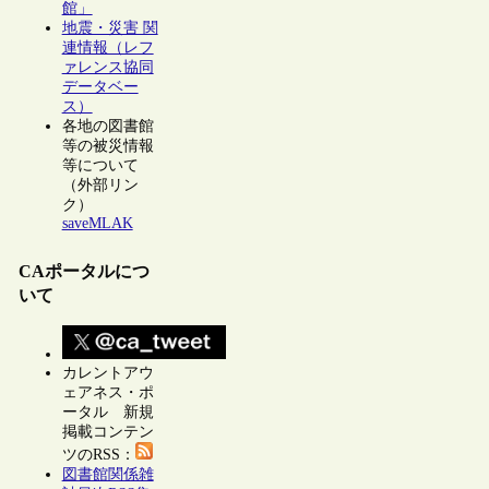
館」
地震・災害 関
連情報（レフ
ァレンス協同
データベー
ス）
各地の図書館
等の被災情報
等について
（外部リン
ク）
saveMLAK
CAポータルにつ
いて
カレントアウ
ェアネス・ポ
ータル 新規
掲載コンテン
ツのRSS：
図書館関係雑