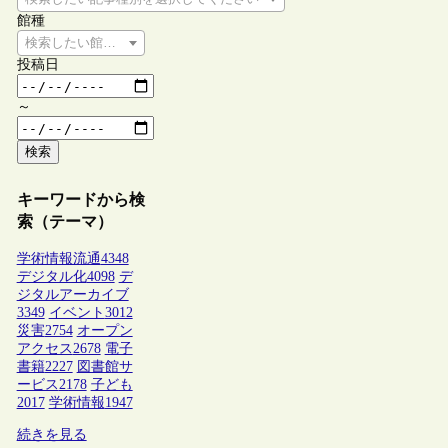
館種
検索したい館種を選択してください
投稿日
～
検索
キーワードから検
索（テーマ）
学術情報流通
4348
デジタル化
4098
デ
ジタルアーカイブ
3349
イベント
3012
災害
2754
オープン
アクセス
2678
電子
書籍
2227
図書館サ
ービス
2178
子ども
2017
学術情報
1947
続きを見る