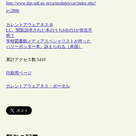
http://www.dap.ndl.go.jp/ca/modules/car/index.php?
p=2806
カレントアウェアネス-R
LC、閲覧請求された本のうち6分の1が所在不
明？
学校図書館メディアスペシャリストが作った
ハリーポッター本、訴えられる（米国）
累計アクセス数:
5410
印刷用ページ
カレントアウェアネス・ポータル