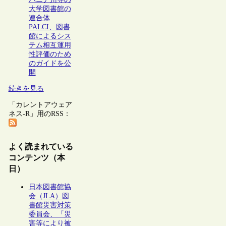
大学図書館の
連合体
PALCI、図書
館によるシス
テム相互運用
性評価のため
のガイドを公
開
続きを見る
「カレントアウェア
ネス-R」用のRSS：
よく読まれている
コンテンツ（本
日）
日本図書館協
会（JLA）図
書館災害対策
委員会、「災
害等により被