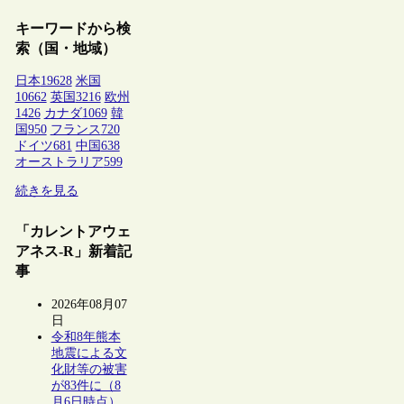
キーワードから検
索（国・地域）
日本
19628
米国
10662
英国
3216
欧州
1426
カナダ
1069
韓
国
950
フランス
720
ドイツ
681
中国
638
オーストラリア
599
続きを見る
「カレントアウェ
アネス-R」新着記
事
2026年08月07
日
令和8年熊本
地震による文
化財等の被害
が83件に（8
月6日時点）