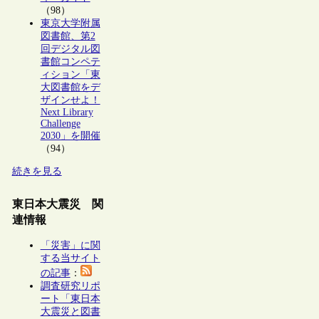
（98）
東京大学附属
図書館、第2
回デジタル図
書館コンペテ
ィション「東
大図書館をデ
ザインせよ！
Next Library
Challenge
2030」を開催
（94）
続きを見る
東日本大震災 関
連情報
「災害」に関
する当サイト
の記事
：
調査研究リポ
ート「東日本
大震災と図書