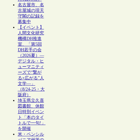
名古屋市、名
古屋城の現天
守閣の記録を
募集中
【イベント】
人間文化研究
機構DH推進
室、「第5回
DH若手の会
（2026夏）―
デジタル・ヒ
ューマニティ
ーズで“繋が
る×広がる”人
文学―」
（8/24-25・大
阪府）
埼玉県立久喜
図書館、休館
日特別イベン
ト「本のタイ
トルで一句!」
を開催
米・ペンシル
バニア州等の