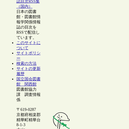
誌目次RSS集
（国内）
日本の図書
館・図書館情
報学関係情報
誌の目次を
RSSで配信し
ています。
このサイトに
ついて
サイトポリシ
ー
検索の方法
サイトの更新
履歴
国立国会図書
館 関西館
図書館協力
課 調査情報
係
〒619-0287
京都府相楽郡
精華町精華台
8-1-3