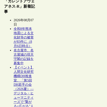
「カレントアウェ
アネス-R」新着記
事
2026年08月07
日
令和8年熊本
地震による文
化財等の被害
が83件に（8
月6日時点）
名古屋市、名
古屋城の現天
守閣の記録を
募集中
【イベント】
人間文化研究
機構DH推進
室、「第5回
DH若手の会
（2026夏）―
デジタル・ヒ
ューマニティ
ーズで“繋が
る×広がる”人