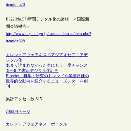
itemid=578
E322(No.57)新聞デジタル化の諸相 ＜国際新
聞会議報告＞
http://www.dap.ndl.go.jp/ca/modules/cae/item.php?
itemid=328
カレントアウェアネス-R
アジア
オセアニア
デ
ジタル化
あまり読まれなかった本にもう一度チャンス
を−BLの書籍デジタル化計画
Elsevier、科学・研究のトレンドや業績評価の
世界的な動向を紹介するニューズレターを創
刊
累計アクセス数:
8151
印刷用ページ
カレントアウェアネス・ポータル