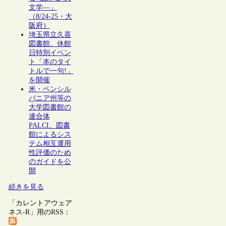
文学―」
（8/24-25・大
阪府）
埼玉県立久喜
図書館、休館
日特別イベン
ト「本のタイ
トルで一句!」
を開催
米・ペンシル
バニア州等の
大学図書館の
連合体
PALCI、図書
館によるシス
テム相互運用
性評価のため
のガイドを公
開
続きを見る
「カレントアウェア
ネス-R」用のRSS：