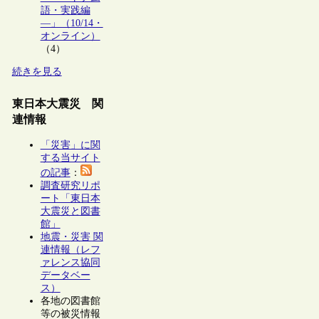
語・実践編
―」（10/14・
オンライン）
（4）
続きを見る
東日本大震災 関
連情報
「災害」に関
する当サイト
の記事
：
調査研究リポ
ート「東日本
大震災と図書
館」
地震・災害 関
連情報（レフ
ァレンス協同
データベー
ス）
各地の図書館
等の被災情報