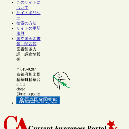
このサイトに
ついて
サイトポリシ
ー
検索の方法
サイトの更新
履歴
国立国会図書
館 関西館
図書館協力
課 調査情報
係
〒619-0287
京都府相楽郡
精華町精華台
8-1-3
chojo