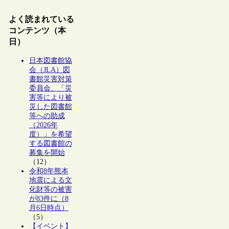
よく読まれている
コンテンツ（本
日）
日本図書館協
会（JLA）図
書館災害対策
委員会、「災
害等により被
災した図書館
等への助成
（2026年
度）」を希望
する図書館の
募集を開始
（12）
令和8年熊本
地震による文
化財等の被害
が83件に（8
月6日時点）
（5）
【イベント】