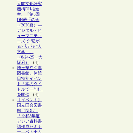
人間文化研究
機構DH推進
室、「第5回
DH若手の会
（2026夏）―
デジタル・ヒ
ューマニティ
ーズで“繋が
る×広がる”人
文学―」
（8/24-25・大
阪府）
（4）
埼玉県立久喜
図書館、休館
日特別イベン
ト「本のタイ
トルで一句!」
を開催
（4）
【イベント】
国立国会図書
館（NDL）
「令和8年度
アジア資料書
誌作成セミナ
ー―ベトナム