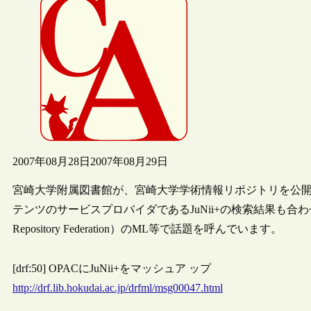
2007年08月28日
2007年08月29日
宮崎大学附属図書館が、宮崎大学学術情報リポジトリを公開
テンツのサービスプロバイダであるJuNii+の検索結果も合わせ
Repository Federation）のML等で話題を呼んでいます。
[drf:50] OPACにJuNii+をマッシュア ップ
http://drf.lib.hokudai.ac.jp/drfml/msg00047.html