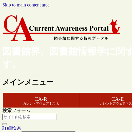
Skip to main content area
図書館界、図書館情報学に関
す。
メインメニュー
CA-R
CA-E
カレントアウェアネス-R
カレントアウェアネス
検索フォーム
詳細検索