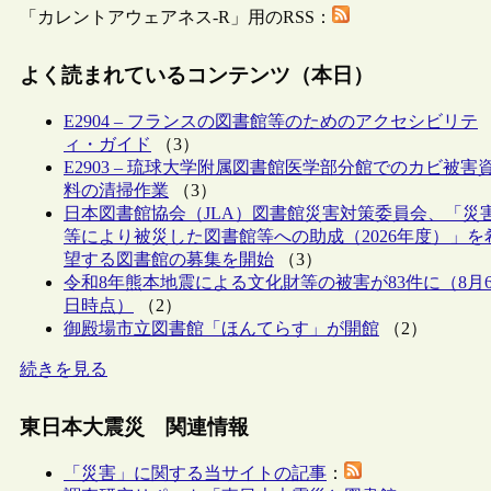
「カレントアウェアネス-R」用のRSS：
よく読まれているコンテンツ（本日）
E2904 – フランスの図書館等のためのアクセシビリテ
ィ・ガイド
（3）
E2903 – 琉球大学附属図書館医学部分館でのカビ被害
料の清掃作業
（3）
日本図書館協会（JLA）図書館災害対策委員会、「災
等により被災した図書館等への助成（2026年度）」を
望する図書館の募集を開始
（3）
令和8年熊本地震による文化財等の被害が83件に（8月
日時点）
（2）
御殿場市立図書館「ほんてらす」が開館
（2）
続きを見る
東日本大震災 関連情報
「災害」に関する当サイトの記事
：