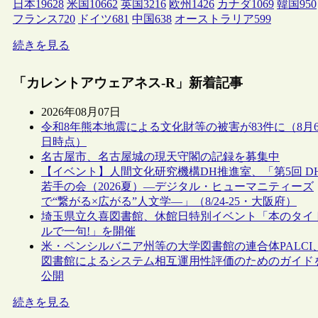
日本
19628
米国
10662
英国
3216
欧州
1426
カナダ
1069
韓国
950
フランス
720
ドイツ
681
中国
638
オーストラリア
599
続きを見る
「カレントアウェアネス-R」新着記事
2026年08月07日
令和8年熊本地震による文化財等の被害が83件に（8月
日時点）
名古屋市、名古屋城の現天守閣の記録を募集中
【イベント】人間文化研究機構DH推進室、「第5回 D
若手の会（2026夏）―デジタル・ヒューマニティーズ
で“繋がる×広がる”人文学―」（8/24-25・大阪府）
埼玉県立久喜図書館、休館日特別イベント「本のタイ
ルで一句!」を開催
米・ペンシルバニア州等の大学図書館の連合体PALCI
図書館によるシステム相互運用性評価のためのガイド
公開
続きを見る