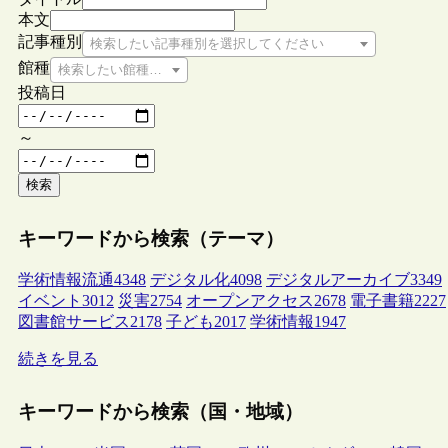
本文
記事種別
検索したい記事種別を選択してください
館種
検索したい館種を選択してください
投稿日
～
検索
キーワードから検索（テーマ）
学術情報流通
4348
デジタル化
4098
デジタルアーカイブ
3349
イベント
3012
災害
2754
オープンアクセス
2678
電子書籍
2227
図書館サービス
2178
子ども
2017
学術情報
1947
続きを見る
キーワードから検索（国・地域）