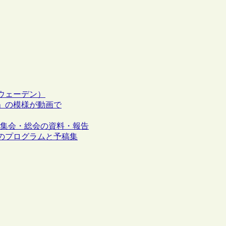
ウェーデン）
7」の模様が動画で
次集会・総会の資料・報告
8）のプログラムと予稿集