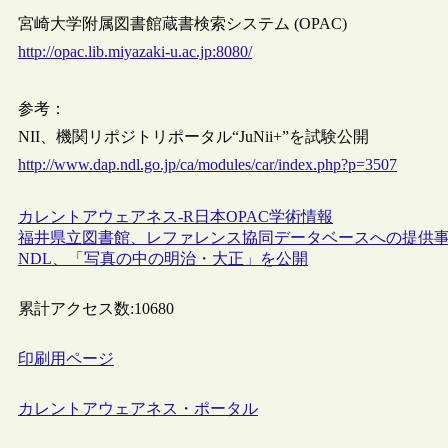
宮崎大学附属図書館蔵書検索システム (OPAC)
http://opac.lib.miyazaki-u.ac.jp:8080/
参考：
NII、機関リポジトリポータル“JuNii+”を試験公開
http://www.dap.ndl.go.jp/ca/modules/car/index.php?p=3507
カレントアウェアネス-R
日本
OPAC
学術情報
福井県立図書館、レファレンス協同データベースへの提供
NDL、「写真の中の明治・大正」を公開
累計アクセス数:
10680
印刷用ページ
カレントアウェアネス・ポータル