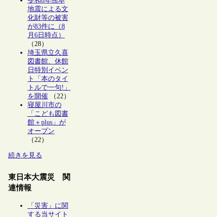
令和8年熊本
地震による文
化財等の被害
が83件に（8
月6日時点）
（28）
埼玉県立久喜
図書館、休館
日特別イベン
ト「本のタイ
トルで一句!」
を開催
（22）
寝屋川市の
「こども図書
館＋plus」が
オープン
（22）
続きを見る
東日本大震災 関
連情報
「災害」に関
する当サイト