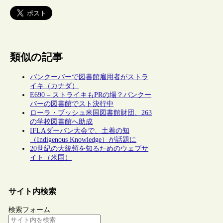
類似の記事
バンクーバーで図書館雇用者がストラ
イキ（カナダ）
E690 – ストライキもPRの場？バンクー
バーの図書館でスト決行中
ローラ・ブッシュ米国図書館財団、263
の学校図書館へ助成
IFLAダーバン大会で、土着の知
（Indigenous Knowledge）が話題に
20世紀の大統領を知るためのウェブサ
イト（米国）
サイト内検索
検索フォーム