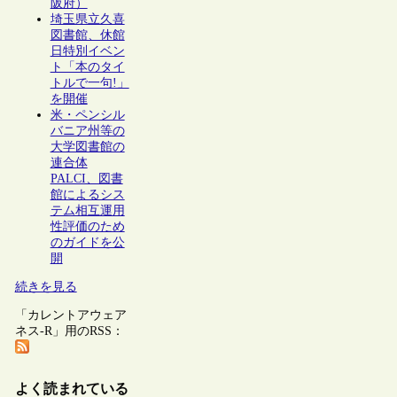
阪府）
埼玉県立久喜
図書館、休館
日特別イベン
ト「本のタイ
トルで一句!」
を開催
米・ペンシル
バニア州等の
大学図書館の
連合体
PALCI、図書
館によるシス
テム相互運用
性評価のため
のガイドを公
開
続きを見る
「カレントアウェア
ネス-R」用のRSS：
よく読まれている