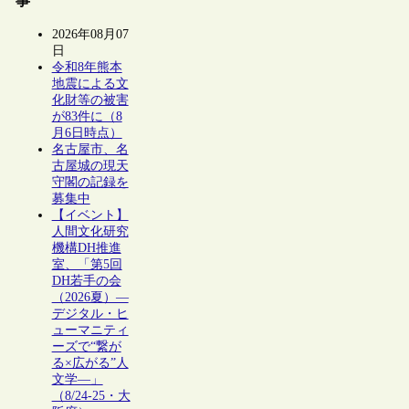
事
2026年08月07
日
令和8年熊本
地震による文
化財等の被害
が83件に（8
月6日時点）
名古屋市、名
古屋城の現天
守閣の記録を
募集中
【イベント】
人間文化研究
機構DH推進
室、「第5回
DH若手の会
（2026夏）―
デジタル・ヒ
ューマニティ
ーズで“繋が
る×広がる”人
文学―」
（8/24-25・大