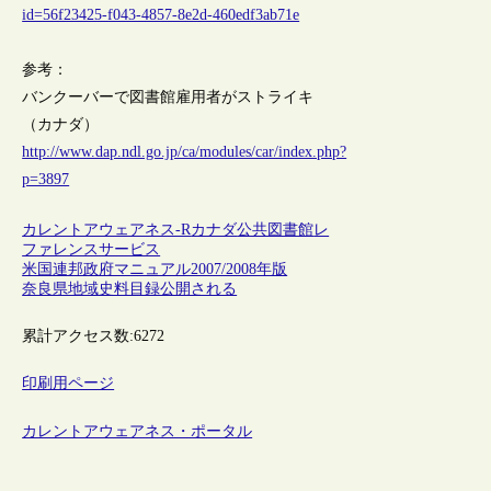
id=56f23425-f043-4857-8e2d-460edf3ab71e
参考：
バンクーバーで図書館雇用者がストライキ
（カナダ）
http://www.dap.ndl.go.jp/ca/modules/car/index.php?
p=3897
カレントアウェアネス-R
カナダ
公共図書館
レ
ファレンスサービス
米国連邦政府マニュアル2007/2008年版
奈良県地域史料目録公開される
累計アクセス数:
6272
印刷用ページ
カレントアウェアネス・ポータル