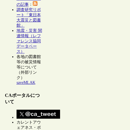
の記事
：
調査研究リポ
ート「東日本
大震災と図書
館」
地震・災害 関
連情報（レフ
ァレンス協同
データベー
ス）
各地の図書館
等の被災情報
等について
（外部リン
ク）
saveMLAK
CAポータルにつ
いて
カレントアウ
ェアネス・ポ