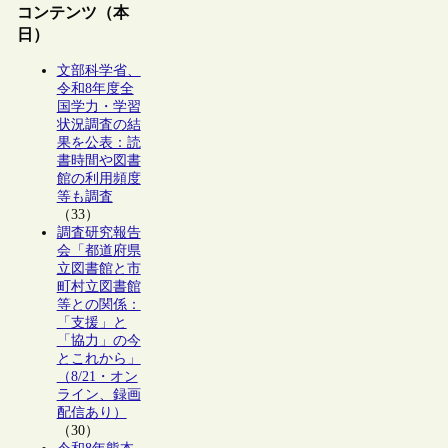
コンテンツ（本
日）
文部科学省、
令和8年度全
国学力・学習
状況調査の結
果を公表：読
書時間や図書
館の利用頻度
等も調査
（33）
調査研究報告
会「都道府県
立図書館と市
町村立図書館
等との関係：
「支援」と
「協力」の今
とこれから」
（8/21・オン
ライン、録画
配信あり）
（30）