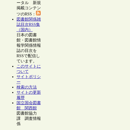
ータル 新規
掲載コンテン
ツのRSS：
図書館関係雑
誌目次RSS集
（国内）
日本の図書
館・図書館情
報学関係情報
誌の目次を
RSSで配信し
ています。
このサイトに
ついて
サイトポリシ
ー
検索の方法
サイトの更新
履歴
国立国会図書
館 関西館
図書館協力
課 調査情報
係