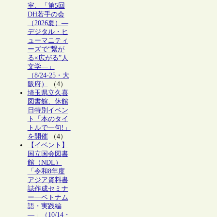
室、「第5回
DH若手の会
（2026夏）―
デジタル・ヒ
ューマニティ
ーズで“繋が
る×広がる”人
文学―」
（8/24-25・大
阪府）
（4）
埼玉県立久喜
図書館、休館
日特別イベン
ト「本のタイ
トルで一句!」
を開催
（4）
【イベント】
国立国会図書
館（NDL）
「令和8年度
アジア資料書
誌作成セミナ
ー―ベトナム
語・実践編
―」（10/14・