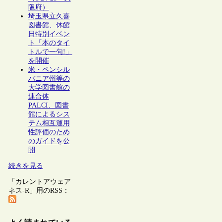
阪府）
埼玉県立久喜
図書館、休館
日特別イベン
ト「本のタイ
トルで一句!」
を開催
米・ペンシル
バニア州等の
大学図書館の
連合体
PALCI、図書
館によるシス
テム相互運用
性評価のため
のガイドを公
開
続きを見る
「カレントアウェア
ネス-R」用のRSS：