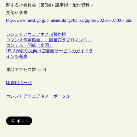
関する小委員会（第5回）議事録・配付資料 –
文部科学省
http://www.mext.go.jp/b_menu/shingi/bunka/gijiroku/021/07071007.htm
カレントアウェアネス-R
著作権
ロマンス作家協会、「図書館ラブロマンス」
コンテスト開催（米国）
IFLAが乳幼児向け図書館サービスのガイドラ
インを発表
累計アクセス数:
5328
印刷用ページ
カレントアウェアネス・ポータル