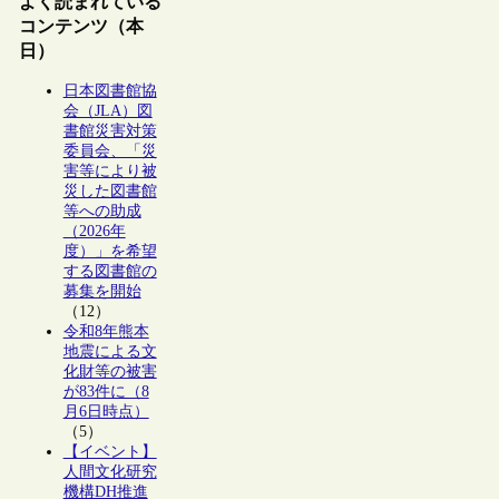
よく読まれている
コンテンツ（本
日）
日本図書館協
会（JLA）図
書館災害対策
委員会、「災
害等により被
災した図書館
等への助成
（2026年
度）」を希望
する図書館の
募集を開始
（12）
令和8年熊本
地震による文
化財等の被害
が83件に（8
月6日時点）
（5）
【イベント】
人間文化研究
機構DH推進