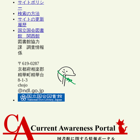
サイトポリシ
ー
検索の方法
サイトの更新
履歴
国立国会図書
館 関西館
図書館協力
課 調査情報
係
〒619-0287
京都府相楽郡
精華町精華台
8-1-3
chojo