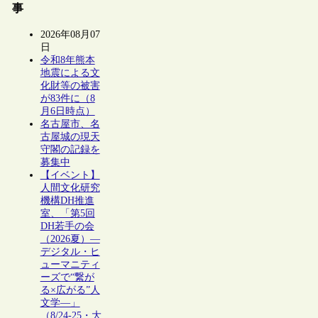
事
2026年08月07
日
令和8年熊本
地震による文
化財等の被害
が83件に（8
月6日時点）
名古屋市、名
古屋城の現天
守閣の記録を
募集中
【イベント】
人間文化研究
機構DH推進
室、「第5回
DH若手の会
（2026夏）―
デジタル・ヒ
ューマニティ
ーズで“繋が
る×広がる”人
文学―」
（8/24-25・大