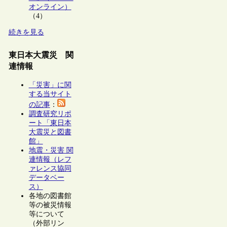
オンライン）
（4）
続きを見る
東日本大震災 関
連情報
「災害」に関
する当サイト
の記事
：
調査研究リポ
ート「東日本
大震災と図書
館」
地震・災害 関
連情報（レフ
ァレンス協同
データベー
ス）
各地の図書館
等の被災情報
等について
（外部リン