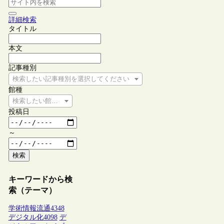
詳細検索
タイトル
本文
記事種別
検索したい記事種別を選択してください
館種
検索したい館種を選択してください
投稿日
～
検索
キーワードから検
索（テーマ）
学術情報流通
4348
デジタル化
4098
デ