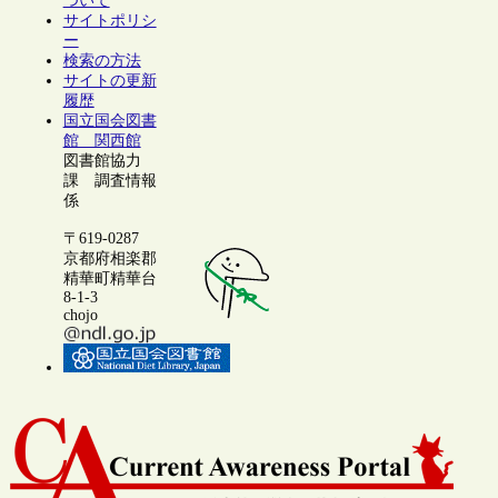
ついて
サイトポリシ
ー
検索の方法
サイトの更新
履歴
国立国会図書
館 関西館
図書館協力
課 調査情報
係
〒619-0287
京都府相楽郡
精華町精華台
8-1-3
chojo