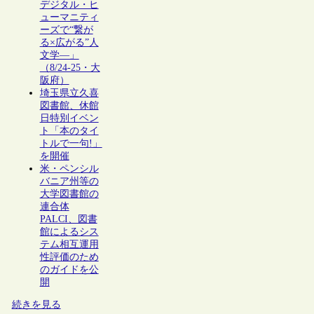
デジタル・ヒ
ューマニティ
ーズで“繋が
る×広がる”人
文学―」
（8/24-25・大
阪府）
埼玉県立久喜
図書館、休館
日特別イベン
ト「本のタイ
トルで一句!」
を開催
米・ペンシル
バニア州等の
大学図書館の
連合体
PALCI、図書
館によるシス
テム相互運用
性評価のため
のガイドを公
開
続きを見る