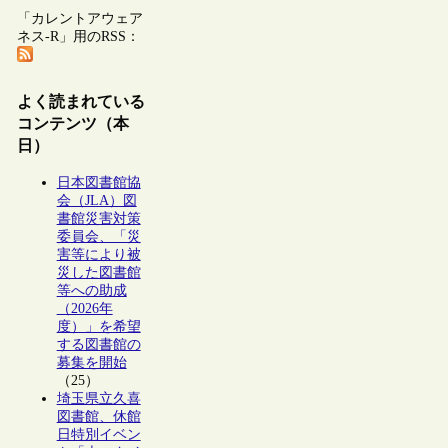
「カレントアウェア
ネス-R」用のRSS：
よく読まれている
コンテンツ（本
日）
日本図書館協
会（JLA）図
書館災害対策
委員会、「災
害等により被
災した図書館
等への助成
（2026年
度）」を希望
する図書館の
募集を開始
（25）
埼玉県立久喜
図書館、休館
日特別イベン