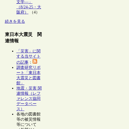
文学―」
（8/24-25・大
阪府）
（4）
続きを見る
東日本大震災 関
連情報
「災害」に関
する当サイト
の記事
：
調査研究リポ
ート「東日本
大震災と図書
館」
地震・災害 関
連情報（レフ
ァレンス協同
データベー
ス）
各地の図書館
等の被災情報
等について