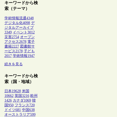
キーワードから検
索（テーマ）
学術情報流通
4348
デジタル化
4098
デ
ジタルアーカイブ
3349
イベント
3012
災害
2754
オープン
アクセス
2678
電子
書籍
2227
図書館サ
ービス
2178
子ども
2017
学術情報
1947
続きを見る
キーワードから検
索（国・地域）
日本
19628
米国
10662
英国
3216
欧州
1426
カナダ
1069
韓
国
950
フランス
720
ドイツ
681
中国
638
オーストラリア
599