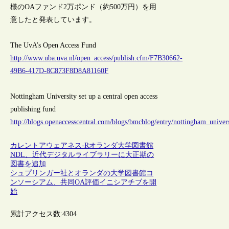
様のOAファンド2万ポンド（約500万円）を用
意したと発表しています。
The UvA’s Open Access Fund
http://www.uba.uva.nl/open_access/publish.cfm/F7B30662-
49B6-417D-8C873F8D8A81160F
Nottingham University set up a central open access
publishing fund
http://blogs.openaccesscentral.com/blogs/bmcblog/entry/nottingham_univer
カレントアウェアネス-R
オランダ
大学図書館
NDL、近代デジタルライブラリーに大正期の
図書を追加
シュプリンガー社とオランダの大学図書館コ
ンソーシアム、共同OA評価イニシアチブを開
始
累計アクセス数:
4304