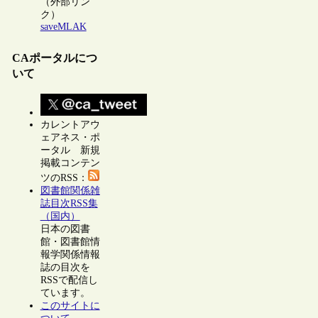
（外部リン
ク）
saveMLAK
CAポータルにつ
いて
カレントアウ
ェアネス・ポ
ータル 新規
掲載コンテン
ツのRSS：
図書館関係雑
誌目次RSS集
（国内）
日本の図書
館・図書館情
報学関係情報
誌の目次を
RSSで配信し
ています。
このサイトに