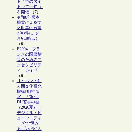
ト「本のタイ
トルで一句!」
を開催
（7）
令和8年熊本
地震による文
化財等の被害
が83件に（8
月6日時点）
（6）
E2904 – フラ
ンスの図書館
等のためのア
クセシビリテ
ィ・ガイド
（6）
【イベント】
人間文化研究
機構DH推進
室、「第5回
DH若手の会
（2026夏）―
デジタル・ヒ
ューマニティ
ーズで“繋が
る×広がる”人