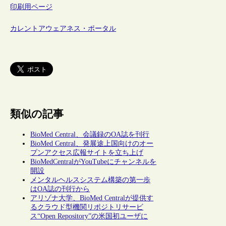
印刷用ページ
カレントアウェアネス・ポータル
類似の記事
BioMed Central、会議録のOA誌を刊行
BioMed Central、発展途上国向けのオー
プンアクセス広報サイトを立ち上げ
BioMedCentralがYouTubeにチャンネルを
開設
メンタルヘルスシステム構築の第一歩
はOA誌の刊行から
アリゾナ大学、BioMed Centralが提供す
るクラウド型機関リポジトリサービ
ス“Open Repository”の米国初ユーザに