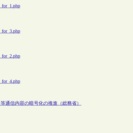
s_for_1.php
s_for_3.php
s_for_2.php
s_for_4.php
報等通信内容の暗号化の推進（総務省）