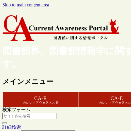
Skip to main content area
図書館界、図書館情報学に関
す。
メインメニュー
CA-R
CA-E
カレントアウェアネス-R
カレントアウェアネス
検索フォーム
詳細検索