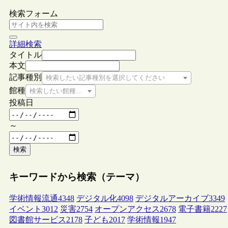
検索フォーム
詳細検索
タイトル
本文
記事種別
検索したい記事種別を選択してください
館種
検索したい館種を選択してください
投稿日
～
検索
キーワードから検索（テーマ）
学術情報流通
4348
デジタル化
4098
デジタルアーカイブ
3349
イベント
3012
災害
2754
オープンアクセス
2678
電子書籍
2227
図書館サービス
2178
子ども
2017
学術情報
1947