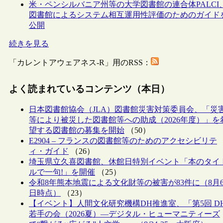
米・ペンシルバニア州等の大学図書館の連合体PALCI
図書館によるシステム相互運用性評価のためのガイド
公開
続きを見る
「カレントアウェアネス-R」用のRSS：
よく読まれているコンテンツ（本日）
日本図書館協会（JLA）図書館災害対策委員会、「災
等により被災した図書館等への助成（2026年度）」を
望する図書館の募集を開始
（50）
E2904 – フランスの図書館等のためのアクセシビリテ
ィ・ガイド
（26）
埼玉県立久喜図書館、休館日特別イベント「本のタイ
ルで一句!」を開催
（25）
令和8年熊本地震による文化財等の被害が83件に（8月
日時点）
（23）
【イベント】人間文化研究機構DH推進室、「第5回 D
若手の会（2026夏）―デジタル・ヒューマニティーズ