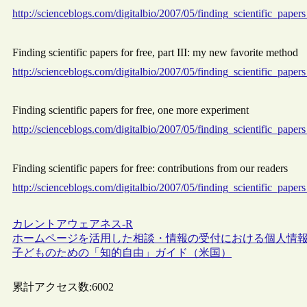
http://scienceblogs.com/digitalbio/2007/05/finding_scientific_paper
Finding scientific papers for free, part III: my new favorite method
http://scienceblogs.com/digitalbio/2007/05/finding_scientific_paper
Finding scientific papers for free, one more experiment
http://scienceblogs.com/digitalbio/2007/05/finding_scientific_paper
Finding scientific papers for free: contributions from our readers
http://scienceblogs.com/digitalbio/2007/05/finding_scientific_paper
カレントアウェアネス-R
ホームページを活用した相談・情報の受付における個人情
子どものための「知的自由」ガイド（米国）
累計アクセス数:
6002