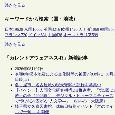
続きを見る
キーワードから検索（国・地域）
日本
19628
米国
10662
英国
3216
欧州
1426
カナダ
1069
韓国
950
フランス
720
ドイツ
681
中国
638
オーストラリア
599
続きを見る
「カレントアウェアネス-R」新着記事
2026年08月07日
令和8年熊本地震による文化財等の被害が83件に（8月
日時点）
名古屋市、名古屋城の現天守閣の記録を募集中
【イベント】人間文化研究機構DH推進室、「第5回 D
若手の会（2026夏）―デジタル・ヒューマニティーズ
で“繋がる×広がる”人文学―」（8/24-25・大阪府）
埼玉県立久喜図書館、休館日特別イベント「本のタイ
ルで一句!」を開催